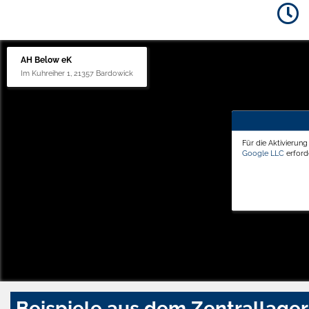
AH Below eK
Im Kuhreiher 1, 21357 Bardowick
Für die Aktivierun
Google LLC
erforde
Beispiele aus dem Zentrallager