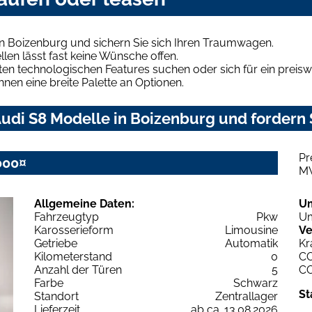
in Boizenburg und sichern Sie sich Ihren Traumwagen.
len lässt fast keine Wünsche offen.
en technologischen Features suchen oder sich für ein preiswe
hnen eine breite Palette an Optionen.
udi S8 Modelle in Boizenburg und fordern 
Pr
000¤
M
Allgemeine Daten:
U
Fahrzeugtyp
Pkw
Um
Karosserieform
Limousine
Ve
Getriebe
Automatik
Kr
Kilometerstand
0
C
Anzahl der Türen
5
C
Farbe
Schwarz
St
Standort
Zentrallager
Lieferzeit
ab ca. 13.08.2026