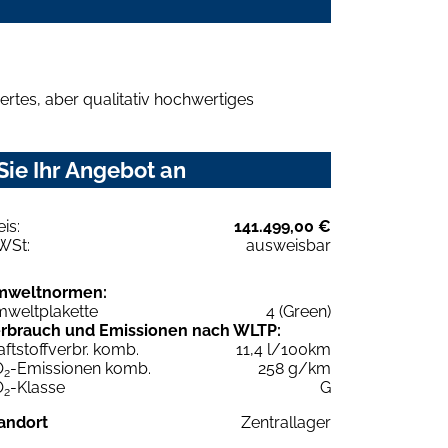
rtes, aber qualitativ hochwertiges
Sie Ihr Angebot an
eis:
141.499,00 €
WSt:
ausweisbar
mweltnormen:
weltplakette
4 (Green)
rbrauch und Emissionen nach WLTP:
aftstoffverbr. komb.
11,4 l/100km
O
-Emissionen komb.
258 g/km
2
O
-Klasse
G
2
andort
Zentrallager