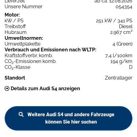
Lieferzeit
ab ca. 12.08.2026
Unsere Nummer
054354
Motor:
kW / PS
251 kW / 341 PS
Treibstoff
Diesel
Hubraum
2.967 cm³
Umweltnormen:
Umweltplakette
4 (Green)
Verbrauch und Emissionen nach WLTP:
Kraftstoffverbr. komb.
7,4 l/100km
CO
-Emissionen komb.
194 g/km
2
CO
-Klasse
D
2
Standort
Zentrallager
Details zum Audi S4 anzeigen
Weitere Audi S4 und andere Fahrzeuge
können Sie hier suchen