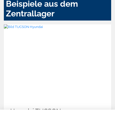
Beispiele aus dem
Zentrallager
yundai TUCSON
Skod