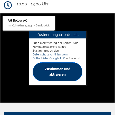
10.00 - 13.00 Uhr
AH Below eK
Im Kuhreiher 1, 21357 Bardowick
Zustimmung erforderlich
Für die Aktivierung der Karten- und
Navigationsdienste ist Ihre
Zustimmung zu den
Datenschutzrichtlinien vom
Drittanbieter Google LLC
erforderlich.
Zustimmen und
aktivieren