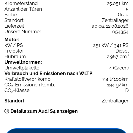
Kilometerstand
25.051 km
Anzahl der Türen
5
Farbe
Grau
Standort
Zentrallager
Lieferzeit
ab ca. 12.08.2026
Unsere Nummer
054354
Motor:
kW / PS
251 kW / 341 PS
Treibstoff
Diesel
Hubraum
2.967 cm³
Umweltnormen:
Umweltplakette
4 (Green)
Verbrauch und Emissionen nach WLTP:
Kraftstoffverbr. komb.
7,4 l/100km
CO
-Emissionen komb.
194 g/km
2
CO
-Klasse
D
2
Standort
Zentrallager
Details zum Audi S4 anzeigen