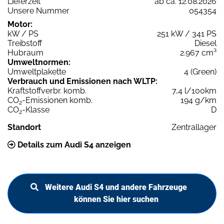
Lieferzeit
ab ca. 12.08.2026
Unsere Nummer
054354
Motor:
kW / PS
251 kW / 341 PS
Treibstoff
Diesel
Hubraum
2.967 cm³
Umweltnormen:
Umweltplakette
4 (Green)
Verbrauch und Emissionen nach WLTP:
Kraftstoffverbr. komb.
7,4 l/100km
CO
-Emissionen komb.
194 g/km
2
CO
-Klasse
D
2
Standort
Zentrallager
Details zum Audi S4 anzeigen
Weitere Audi S4 und andere Fahrzeuge
können Sie hier suchen