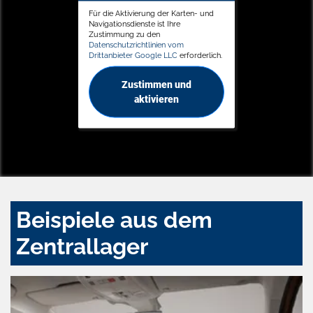
Für die Aktivierung der Karten- und
Navigationsdienste ist Ihre
Zustimmung zu den
Datenschutzrichtlinien vom
Drittanbieter Google LLC
erforderlich.
Zustimmen und
aktivieren
Beispiele aus dem
Zentrallager