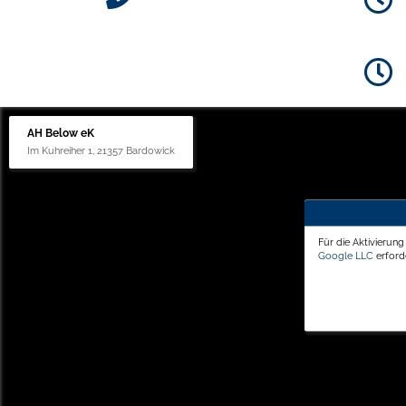
AH Below eK
Im Kuhreiher 1, 21357 Bardowick
Für die Aktivierun
Google LLC
erforde