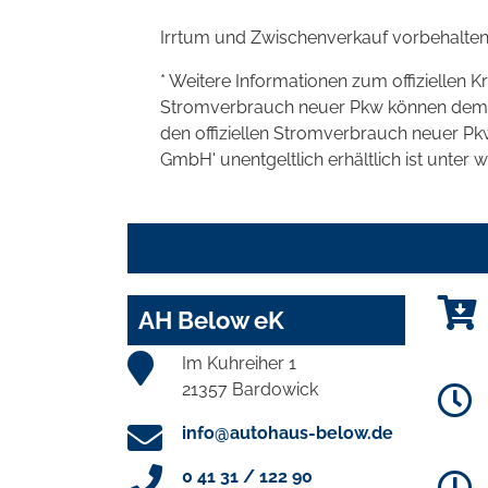
Irrtum und Zwischenverkauf vorbehalten
* Weitere Informationen zum offiziellen K
Stromverbrauch neuer Pkw können dem 'Lei
den offiziellen Stromverbrauch neuer P
GmbH' unentgeltlich erhältlich ist unter 
AH Below eK
Im Kuhreiher 1
21357 Bardowick
info@autohaus-below.de
0 41 31 / 122 90