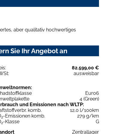
rtes, aber qualitativ hochwertiges
rn Sie Ihr Angebot an
eis:
82.599,00 €
WSt:
ausweisbar
mweltnormen:
hadstoffklasse
Euro6
weltplakette
4 (Green)
rbrauch und Emissionen nach WLTP:
aftstoffverbr. komb.
12,0 l/100km
O
-Emissionen komb.
279 g/km
2
O
-Klasse
G
2
andort
Zentrallager