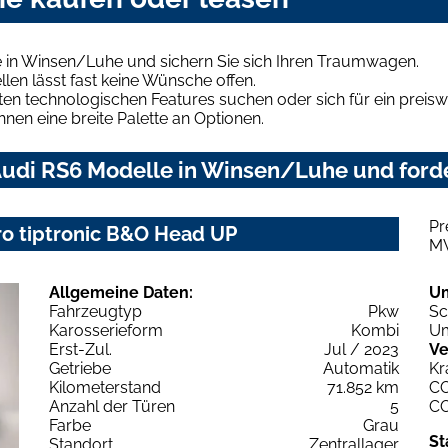
 in Winsen/Luhe und sichern Sie sich Ihren Traumwagen.
len lässt fast keine Wünsche offen.
en technologischen Features suchen oder sich für ein preiswe
hnen eine breite Palette an Optionen.
udi RS6 Modelle in Winsen/Luhe und forde
Pr
ro tiptronic B&O Head UP
M
Allgemeine Daten:
U
Fahrzeugtyp
Pkw
Sc
Karosserieform
Kombi
Um
Erst-Zul.
Jul / 2023
Ve
Getriebe
Automatik
Kr
Kilometerstand
71.852 km
C
Anzahl der Türen
5
C
Farbe
Grau
St
Standort
Zentrallager