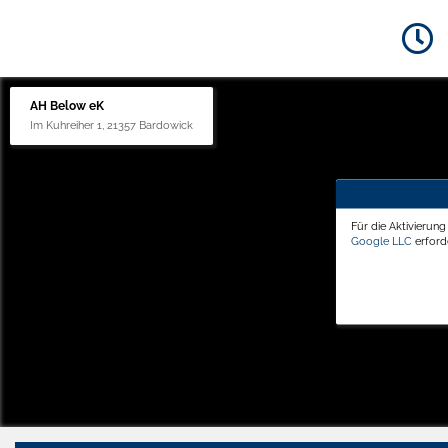
AH Below eK
Im Kuhreiher 1, 21357 Bardowick
Für die Aktivierun
Google LLC
erforde