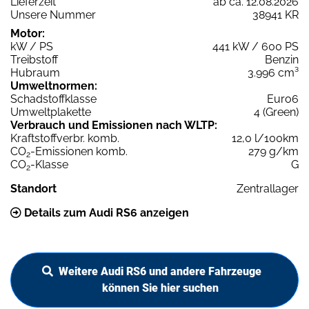
Lieferzeit
ab ca. 12.08.2026
Unsere Nummer
38941 KR
Motor:
kW / PS
441 kW / 600 PS
Treibstoff
Benzin
Hubraum
3.996 cm³
Umweltnormen:
Schadstoffklasse
Euro6
Umweltplakette
4 (Green)
Verbrauch und Emissionen nach WLTP:
Kraftstoffverbr. komb.
12,0 l/100km
CO
-Emissionen komb.
279 g/km
2
CO
-Klasse
G
2
Standort
Zentrallager
Details zum Audi RS6 anzeigen
Weitere Audi RS6 und andere Fahrzeuge
können Sie hier suchen