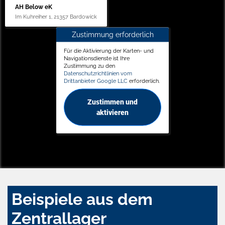
AH Below eK
Im Kuhreiher 1, 21357 Bardowick
Zustimmung erforderlich
Für die Aktivierung der Karten- und
Navigationsdienste ist Ihre
Zustimmung zu den
Datenschutzrichtlinien vom
Drittanbieter Google LLC
erforderlich.
Zustimmen und
aktivieren
Beispiele aus dem
Zentrallager