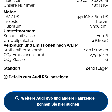
Lieferzeit
ab ca. 12.08.2026
Unsere Nummer
38941 KR
Motor:
kW / PS
441 kW / 600 PS
Treibstoff
Benzin
Hubraum
3.996 cm³
Umweltnormen:
Schadstoffklasse
Euro6
Umweltplakette
4 (Green)
Verbrauch und Emissionen nach WLTP:
Kraftstoffverbr. komb.
12,0 l/100km
CO
-Emissionen komb.
279 g/km
2
CO
-Klasse
G
2
Standort
Zentrallager
Details zum Audi RS6 anzeigen
Weitere Audi RS6 und andere Fahrzeuge
können Sie hier suchen