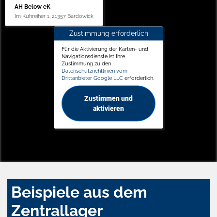
AH Below eK
Im Kuhreiher 1, 21357 Bardowick
Zustimmung erforderlich
Für die Aktivierung der Karten- und
Navigationsdienste ist Ihre
Zustimmung zu den
Datenschutzrichtlinien vom
Drittanbieter Google LLC
erforderlich.
Zustimmen und
aktivieren
Beispiele aus dem
Zentrallager