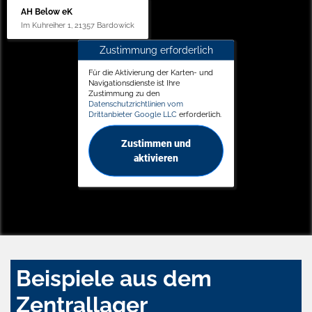
AH Below eK
Im Kuhreiher 1, 21357 Bardowick
Zustimmung erforderlich
Für die Aktivierung der Karten- und
Navigationsdienste ist Ihre
Zustimmung zu den
Datenschutzrichtlinien vom
Drittanbieter Google LLC
erforderlich.
Zustimmen und
aktivieren
Beispiele aus dem
Zentrallager