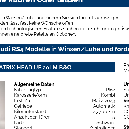
 in Winsen/Luhe und sichern Sie sich Ihren Traumwagen.
len lässt fast keine Wünsche offen.
en technologischen Features suchen oder sich für ein preiswe
hnen eine breite Palette an Optionen.
udi RS4 Modelle in Winsen/Luhe und forde
Pr
. MATRIX HEAD UP 20LM B&O
M
Allgemeine Daten:
U
Fahrzeugtyp
Pkw
Sc
Karosserieform
Kombi
Um
Erst-Zul.
Mai / 2023
Ve
Getriebe
Automatik
Kr
Kilometerstand
25.700 km
C
Anzahl der Türen
5
C
Farbe
Schwarz
St
Standort
Zentrallager