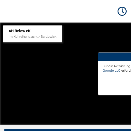
AH Below eK
Im Kuhreiher 1, 21357 Bardowick
Für die Aktivierun
Google LLC
erforde