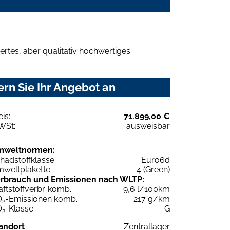
rtes, aber qualitativ hochwertiges
rn Sie Ihr Angebot an
eis:
71.899,00 €
WSt:
ausweisbar
mweltnormen:
hadstoffklasse
Euro6d
weltplakette
4 (Green)
rbrauch und Emissionen nach WLTP:
aftstoffverbr. komb.
9,6 l/100km
O
-Emissionen komb.
217 g/km
2
O
-Klasse
G
2
andort
Zentrallager