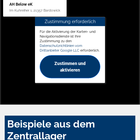
AH Below eK
Im Kuhreiher 1, 21357 Bardowick
Zustimmung erforderlich
Für die Aktivierung der Karten- und
Navigationsdienste ist Ihre
Zustimmung zu den
Datenschutzrichtlinien vom
Drittanbieter Google LLC
erforderlich.
Zustimmen und
aktivieren
Beispiele aus dem
Zentrallager