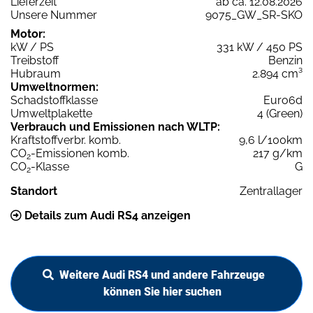
Lieferzeit
ab ca. 12.08.2026
Unsere Nummer
9075_GW_SR-SKO
Motor:
kW / PS
331 kW / 450 PS
Treibstoff
Benzin
Hubraum
2.894 cm³
Umweltnormen:
Schadstoffklasse
Euro6d
Umweltplakette
4 (Green)
Verbrauch und Emissionen nach WLTP:
Kraftstoffverbr. komb.
9,6 l/100km
CO
-Emissionen komb.
217 g/km
2
CO
-Klasse
G
2
Standort
Zentrallager
Details zum Audi RS4 anzeigen
Weitere Audi RS4 und andere Fahrzeuge
können Sie hier suchen