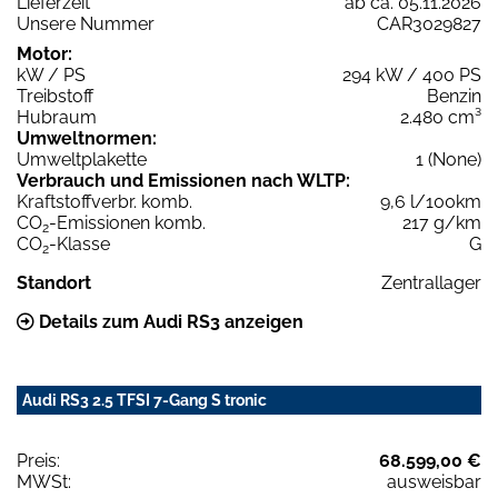
Lieferzeit
ab ca. 05.11.2026
Unsere Nummer
CAR3029827
Motor:
kW / PS
294 kW / 400 PS
Treibstoff
Benzin
Hubraum
2.480 cm³
Umweltnormen:
Umweltplakette
1 (None)
Verbrauch und Emissionen nach WLTP:
Kraftstoffverbr. komb.
9,6 l/100km
CO
-Emissionen komb.
217 g/km
2
CO
-Klasse
G
2
Standort
Zentrallager
Details zum Audi RS3 anzeigen
Audi RS3 2.5 TFSI 7-Gang S tronic
Preis:
68.599,00 €
MWSt:
ausweisbar