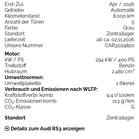
Erst-Zul.
Apr / 2026
Getriebe
Automatik
Kilometerstand
8.000 km
Anzahl der Türen
5
Farbe
Grau
Standort
Zentrallager
Lieferzeit
ab ca. 02.11.2026
Unsere Nummer
CAR3029820
Motor:
kW / PS
294 kW / 400 PS
Treibstoff
Benzin
Hubraum
2.480 cm³
Umweltnormen:
Umweltplakette
1 (None)
Verbrauch und Emissionen nach WLTP:
Kraftstoffverbr. komb.
9,4 l/100km
CO
-Emissionen komb.
213 g/km
2
CO
-Klasse
G
2
Standort
Zentrallager
Details zum Audi RS3 anzeigen