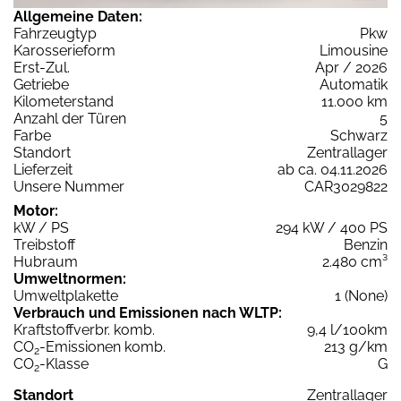
Allgemeine Daten:
Fahrzeugtyp
Pkw
Karosserieform
Limousine
Erst-Zul.
Apr / 2026
Getriebe
Automatik
Kilometerstand
11.000 km
Anzahl der Türen
5
Farbe
Schwarz
Standort
Zentrallager
Lieferzeit
ab ca. 04.11.2026
Unsere Nummer
CAR3029822
Motor:
kW / PS
294 kW / 400 PS
Treibstoff
Benzin
Hubraum
2.480 cm³
Umweltnormen:
Umweltplakette
1 (None)
Verbrauch und Emissionen nach WLTP:
Kraftstoffverbr. komb.
9,4 l/100km
CO
-Emissionen komb.
213 g/km
2
CO
-Klasse
G
2
Standort
Zentrallager