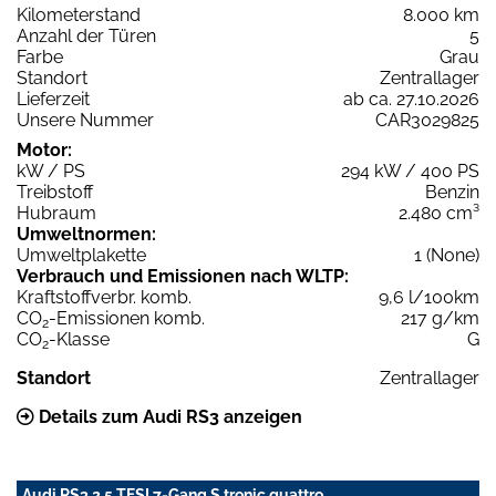
Kilometerstand
8.000 km
Anzahl der Türen
5
Farbe
Grau
Standort
Zentrallager
Lieferzeit
ab ca. 27.10.2026
Unsere Nummer
CAR3029825
Motor:
kW / PS
294 kW / 400 PS
Treibstoff
Benzin
Hubraum
2.480 cm³
Umweltnormen:
Umweltplakette
1 (None)
Verbrauch und Emissionen nach WLTP:
Kraftstoffverbr. komb.
9,6 l/100km
CO
-Emissionen komb.
217 g/km
2
CO
-Klasse
G
2
Standort
Zentrallager
Details zum Audi RS3 anzeigen
Audi RS3 2.5 TFSI 7-Gang S tronic quattro