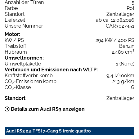
Anzahl der Türen
5
Farbe
Rot
Standort
Zentrallager
Lieferzeit
ab ca. 12.08.2026
Unsere Nummer
CAR3027451
Motor:
kW / PS
294 kW / 400 PS
Treibstoff
Benzin
Hubraum
2.480 cm³
Umweltnormen:
Umweltplakette
1 (None)
Verbrauch und Emissionen nach WLTP:
Kraftstoffverbr. komb.
9,4 l/100km
CO
-Emissionen komb.
213 g/km
2
CO
-Klasse
G
2
Standort
Zentrallager
Details zum Audi RS3 anzeigen
Audi RS3 2.5 TFSI 7-Gang S tronic quattro