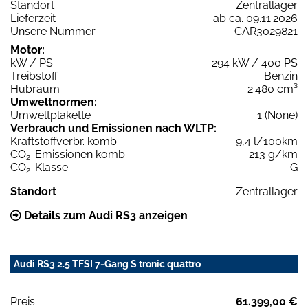
Standort
Zentrallager
Lieferzeit
ab ca. 09.11.2026
Unsere Nummer
CAR3029821
Motor:
kW / PS
294 kW / 400 PS
Treibstoff
Benzin
Hubraum
2.480 cm³
Umweltnormen:
Umweltplakette
1 (None)
Verbrauch und Emissionen nach WLTP:
Kraftstoffverbr. komb.
9,4 l/100km
CO
-Emissionen komb.
213 g/km
2
CO
-Klasse
G
2
Standort
Zentrallager
Details zum Audi RS3 anzeigen
Audi RS3 2.5 TFSI 7-Gang S tronic quattro
Preis:
61.399,00 €