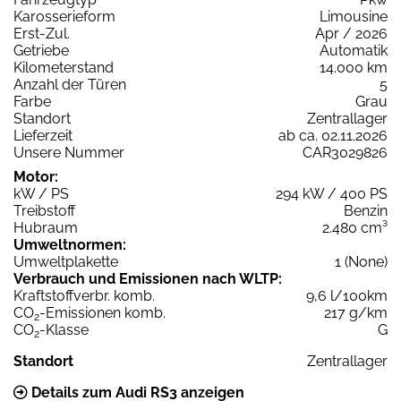
Karosserieform
Limousine
Erst-Zul.
Apr / 2026
Getriebe
Automatik
Kilometerstand
14.000 km
Anzahl der Türen
5
Farbe
Grau
Standort
Zentrallager
Lieferzeit
ab ca. 02.11.2026
Unsere Nummer
CAR3029826
Motor:
kW / PS
294 kW / 400 PS
Treibstoff
Benzin
Hubraum
2.480 cm³
Umweltnormen:
Umweltplakette
1 (None)
Verbrauch und Emissionen nach WLTP:
Kraftstoffverbr. komb.
9,6 l/100km
CO
-Emissionen komb.
217 g/km
2
CO
-Klasse
G
2
Standort
Zentrallager
Details zum Audi RS3 anzeigen