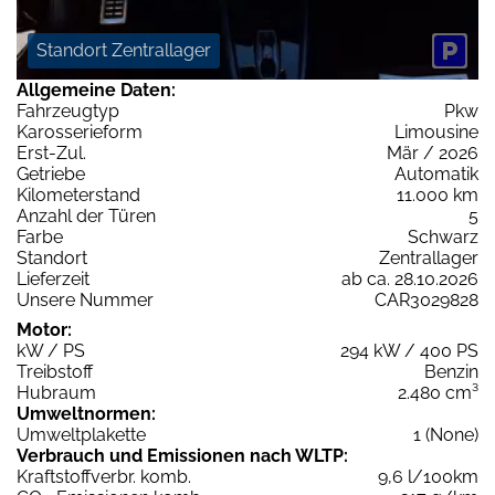
Standort Zentrallager
Allgemeine Daten:
Fahrzeugtyp
Pkw
Karosserieform
Limousine
Erst-Zul.
Mär / 2026
Getriebe
Automatik
Kilometerstand
11.000 km
Anzahl der Türen
5
Farbe
Schwarz
Standort
Zentrallager
Lieferzeit
ab ca. 28.10.2026
Unsere Nummer
CAR3029828
Motor:
kW / PS
294 kW / 400 PS
Treibstoff
Benzin
Hubraum
2.480 cm³
Umweltnormen:
Umweltplakette
1 (None)
Verbrauch und Emissionen nach WLTP:
Kraftstoffverbr. komb.
9,6 l/100km