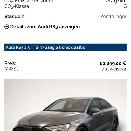
CO
-Emissionen komb.
217 g/km
2
CO
-Klasse
G
2
Standort
Zentrallager
Details zum Audi RS3 anzeigen
Audi RS3 2.5 TFSI 7-Gang S tronic quattro
Preis:
62.899,00 €
MWSt:
ausweisbar