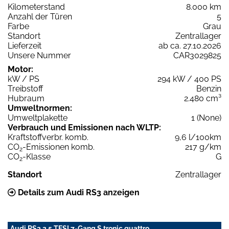
Kilometerstand
8.000 km
Anzahl der Türen
5
Farbe
Grau
Standort
Zentrallager
Lieferzeit
ab ca. 27.10.2026
Unsere Nummer
CAR3029825
Motor:
kW / PS
294 kW / 400 PS
Treibstoff
Benzin
Hubraum
2.480 cm³
Umweltnormen:
Umweltplakette
1 (None)
Verbrauch und Emissionen nach WLTP:
Kraftstoffverbr. komb.
9,6 l/100km
CO
-Emissionen komb.
217 g/km
2
CO
-Klasse
G
2
Standort
Zentrallager
Details zum Audi RS3 anzeigen
Audi RS3 2.5 TFSI 7-Gang S tronic quattro