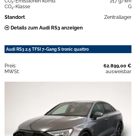
CO
-Emissionen komb.
217 g/km
2
CO
-Klasse
G
2
Standort
Zentrallager
Details zum Audi RS3 anzeigen
Audi RS3 2.5 TFSI 7-Gang S tronic quattro
Preis:
62.899,00 €
MWSt:
ausweisbar