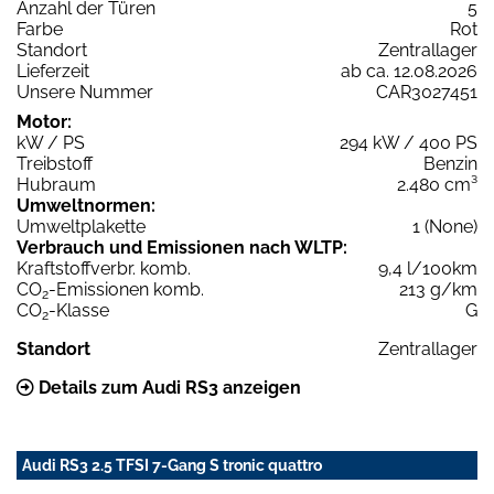
Anzahl der Türen
5
Farbe
Rot
Standort
Zentrallager
Lieferzeit
ab ca. 12.08.2026
Unsere Nummer
CAR3027451
Motor:
kW / PS
294 kW / 400 PS
Treibstoff
Benzin
Hubraum
2.480 cm³
Umweltnormen:
Umweltplakette
1 (None)
Verbrauch und Emissionen nach WLTP:
Kraftstoffverbr. komb.
9,4 l/100km
CO
-Emissionen komb.
213 g/km
2
CO
-Klasse
G
2
Standort
Zentrallager
Details zum Audi RS3 anzeigen
Audi RS3 2.5 TFSI 7-Gang S tronic quattro