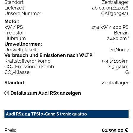
Standort
Zentrallager
Lieferzeit
ab ca. 09.11.2026
Unsere Nummer
CAR3029821
Motor:
kW / PS
294 kW / 400 PS
Treibstoff
Benzin
Hubraum
2.480 cm³
Umweltnormen:
Umweltplakette
1 (None)
Verbrauch und Emissionen nach WLTP:
Kraftstoffverbr. komb.
9,4 l/100km
CO
-Emissionen komb.
213 g/km
2
CO
-Klasse
G
2
Standort
Zentrallager
Details zum Audi RS3 anzeigen
Audi RS3 2.5 TFSI 7-Gang S tronic quattro
Preis:
61.399,00 €