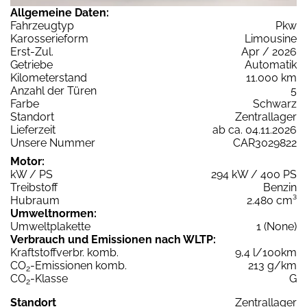
Allgemeine Daten:
Fahrzeugtyp
Pkw
Karosserieform
Limousine
Erst-Zul.
Apr / 2026
Getriebe
Automatik
Kilometerstand
11.000 km
Anzahl der Türen
5
Farbe
Schwarz
Standort
Zentrallager
Lieferzeit
ab ca. 04.11.2026
Unsere Nummer
CAR3029822
Motor:
kW / PS
294 kW / 400 PS
Treibstoff
Benzin
Hubraum
2.480 cm³
Umweltnormen:
Umweltplakette
1 (None)
Verbrauch und Emissionen nach WLTP:
Kraftstoffverbr. komb.
9,4 l/100km
CO
-Emissionen komb.
213 g/km
2
CO
-Klasse
G
2
Standort
Zentrallager