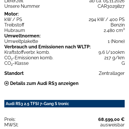
Lieferzeit
ab ca. 05.11.2026
Unsere Nummer
CAR3029827
Motor:
kW / PS
294 kW / 400 PS
Treibstoff
Benzin
Hubraum
2.480 cm³
Umweltnormen:
Umweltplakette
1 (None)
Verbrauch und Emissionen nach WLTP:
Kraftstoffverbr. komb.
9,6 l/100km
CO
-Emissionen komb.
217 g/km
2
CO
-Klasse
G
2
Standort
Zentrallager
Details zum Audi RS3 anzeigen
Audi RS3 2.5 TFSI 7-Gang S tronic
Preis:
68.599,00 €
MWSt:
ausweisbar