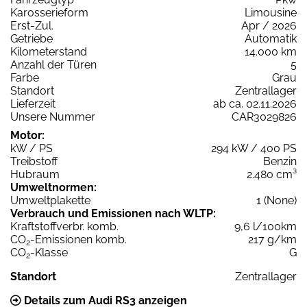
Karosserieform
Limousine
Erst-Zul.
Apr / 2026
Getriebe
Automatik
Kilometerstand
14.000 km
Anzahl der Türen
5
Farbe
Grau
Standort
Zentrallager
Lieferzeit
ab ca. 02.11.2026
Unsere Nummer
CAR3029826
Motor:
kW / PS
294 kW / 400 PS
Treibstoff
Benzin
Hubraum
2.480 cm³
Umweltnormen:
Umweltplakette
1 (None)
Verbrauch und Emissionen nach WLTP:
Kraftstoffverbr. komb.
9,6 l/100km
CO
-Emissionen komb.
217 g/km
2
CO
-Klasse
G
2
Standort
Zentrallager
Details zum Audi RS3 anzeigen