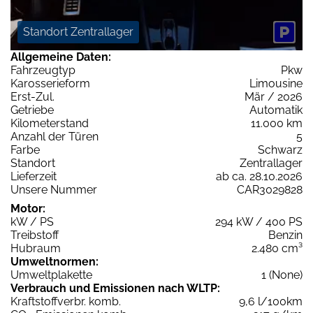
Standort Zentrallager
Allgemeine Daten:
Fahrzeugtyp
Pkw
Karosserieform
Limousine
Erst-Zul.
Mär / 2026
Getriebe
Automatik
Kilometerstand
11.000 km
Anzahl der Türen
5
Farbe
Schwarz
Standort
Zentrallager
Lieferzeit
ab ca. 28.10.2026
Unsere Nummer
CAR3029828
Motor:
kW / PS
294 kW / 400 PS
Treibstoff
Benzin
Hubraum
2.480 cm³
Umweltnormen:
Umweltplakette
1 (None)
Verbrauch und Emissionen nach WLTP:
Kraftstoffverbr. komb.
9,6 l/100km