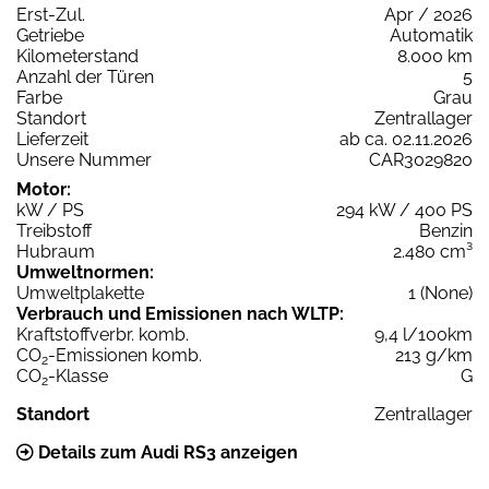
Erst-Zul.
Apr / 2026
Getriebe
Automatik
Kilometerstand
8.000 km
Anzahl der Türen
5
Farbe
Grau
Standort
Zentrallager
Lieferzeit
ab ca. 02.11.2026
Unsere Nummer
CAR3029820
Motor:
kW / PS
294 kW / 400 PS
Treibstoff
Benzin
Hubraum
2.480 cm³
Umweltnormen:
Umweltplakette
1 (None)
Verbrauch und Emissionen nach WLTP:
Kraftstoffverbr. komb.
9,4 l/100km
CO
-Emissionen komb.
213 g/km
2
CO
-Klasse
G
2
Standort
Zentrallager
Details zum Audi RS3 anzeigen