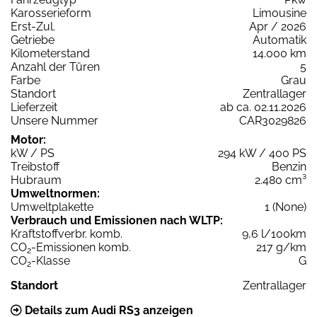
Karosserieform
Limousine
Erst-Zul.
Apr / 2026
Getriebe
Automatik
Kilometerstand
14.000 km
Anzahl der Türen
5
Farbe
Grau
Standort
Zentrallager
Lieferzeit
ab ca. 02.11.2026
Unsere Nummer
CAR3029826
Motor:
kW / PS
294 kW / 400 PS
Treibstoff
Benzin
Hubraum
2.480 cm³
Umweltnormen:
Umweltplakette
1 (None)
Verbrauch und Emissionen nach WLTP:
Kraftstoffverbr. komb.
9,6 l/100km
CO
-Emissionen komb.
217 g/km
2
CO
-Klasse
G
2
Standort
Zentrallager
Details zum Audi RS3 anzeigen