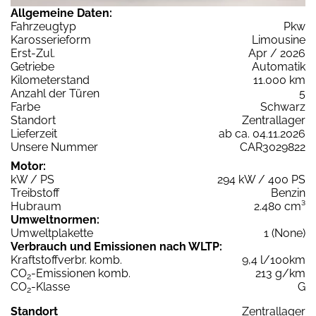
Allgemeine Daten:
Fahrzeugtyp
Pkw
Karosserieform
Limousine
Erst-Zul.
Apr / 2026
Getriebe
Automatik
Kilometerstand
11.000 km
Anzahl der Türen
5
Farbe
Schwarz
Standort
Zentrallager
Lieferzeit
ab ca. 04.11.2026
Unsere Nummer
CAR3029822
Motor:
kW / PS
294 kW / 400 PS
Treibstoff
Benzin
Hubraum
2.480 cm³
Umweltnormen:
Umweltplakette
1 (None)
Verbrauch und Emissionen nach WLTP:
Kraftstoffverbr. komb.
9,4 l/100km
CO
-Emissionen komb.
213 g/km
2
CO
-Klasse
G
2
Standort
Zentrallager