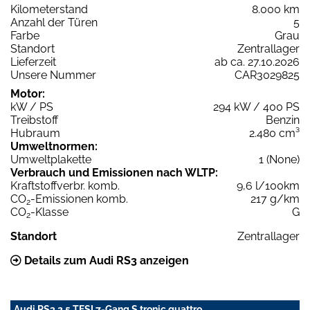
Kilometerstand
8.000 km
Anzahl der Türen
5
Farbe
Grau
Standort
Zentrallager
Lieferzeit
ab ca. 27.10.2026
Unsere Nummer
CAR3029825
Motor:
kW / PS
294 kW / 400 PS
Treibstoff
Benzin
Hubraum
2.480 cm³
Umweltnormen:
Umweltplakette
1 (None)
Verbrauch und Emissionen nach WLTP:
Kraftstoffverbr. komb.
9,6 l/100km
CO
-Emissionen komb.
217 g/km
2
CO
-Klasse
G
2
Standort
Zentrallager
Details zum Audi RS3 anzeigen
Audi RS3 2.5 TFSI 7-Gang S tronic quattro