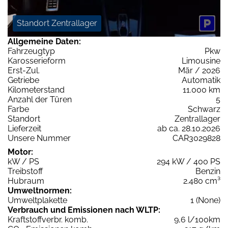
Standort Zentrallager
Allgemeine Daten:
Fahrzeugtyp
Pkw
Karosserieform
Limousine
Erst-Zul.
Mär / 2026
Getriebe
Automatik
Kilometerstand
11.000 km
Anzahl der Türen
5
Farbe
Schwarz
Standort
Zentrallager
Lieferzeit
ab ca. 28.10.2026
Unsere Nummer
CAR3029828
Motor:
kW / PS
294 kW / 400 PS
Treibstoff
Benzin
Hubraum
2.480 cm³
Umweltnormen:
Umweltplakette
1 (None)
Verbrauch und Emissionen nach WLTP:
Kraftstoffverbr. komb.
9,6 l/100km