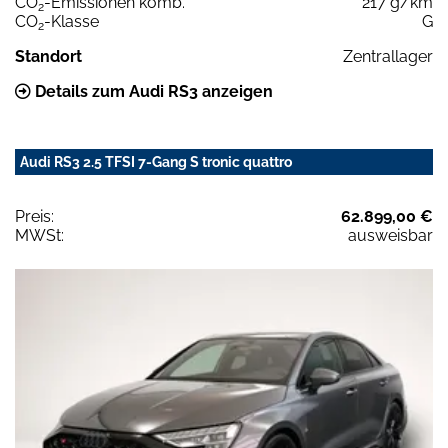
CO
-Emissionen komb.
217 g/km
2
CO
-Klasse
G
2
Standort
Zentrallager
Details zum Audi RS3 anzeigen
Audi RS3 2.5 TFSI 7-Gang S tronic quattro
Preis:
62.899,00 €
MWSt:
ausweisbar