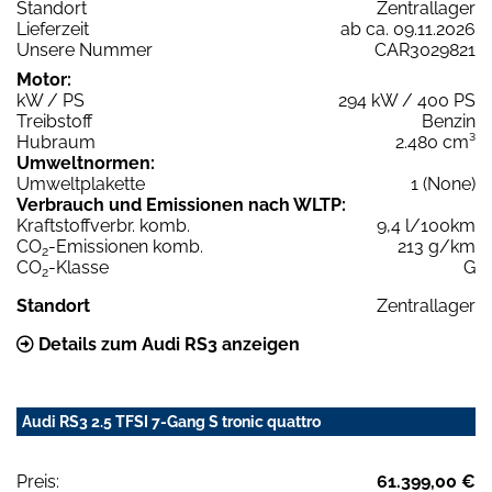
Standort
Zentrallager
Lieferzeit
ab ca. 09.11.2026
Unsere Nummer
CAR3029821
Motor:
kW / PS
294 kW / 400 PS
Treibstoff
Benzin
Hubraum
2.480 cm³
Umweltnormen:
Umweltplakette
1 (None)
Verbrauch und Emissionen nach WLTP:
Kraftstoffverbr. komb.
9,4 l/100km
CO
-Emissionen komb.
213 g/km
2
CO
-Klasse
G
2
Standort
Zentrallager
Details zum Audi RS3 anzeigen
Audi RS3 2.5 TFSI 7-Gang S tronic quattro
Preis:
61.399,00 €