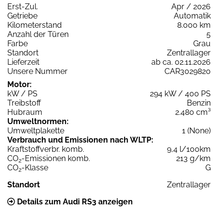
Erst-Zul.
Apr / 2026
Getriebe
Automatik
Kilometerstand
8.000 km
Anzahl der Türen
5
Farbe
Grau
Standort
Zentrallager
Lieferzeit
ab ca. 02.11.2026
Unsere Nummer
CAR3029820
Motor:
kW / PS
294 kW / 400 PS
Treibstoff
Benzin
Hubraum
2.480 cm³
Umweltnormen:
Umweltplakette
1 (None)
Verbrauch und Emissionen nach WLTP:
Kraftstoffverbr. komb.
9,4 l/100km
CO
-Emissionen komb.
213 g/km
2
CO
-Klasse
G
2
Standort
Zentrallager
Details zum Audi RS3 anzeigen