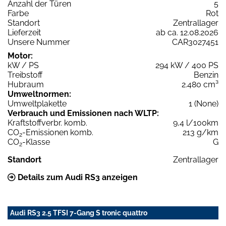
Anzahl der Türen
5
Farbe
Rot
Standort
Zentrallager
Lieferzeit
ab ca. 12.08.2026
Unsere Nummer
CAR3027451
Motor:
kW / PS
294 kW / 400 PS
Treibstoff
Benzin
Hubraum
2.480 cm³
Umweltnormen:
Umweltplakette
1 (None)
Verbrauch und Emissionen nach WLTP:
Kraftstoffverbr. komb.
9,4 l/100km
CO
-Emissionen komb.
213 g/km
2
CO
-Klasse
G
2
Standort
Zentrallager
Details zum Audi RS3 anzeigen
Audi RS3 2.5 TFSI 7-Gang S tronic quattro