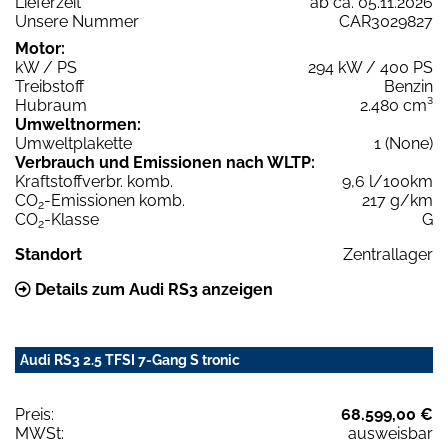
Lieferzeit
ab ca. 05.11.2026
Unsere Nummer
CAR3029827
Motor:
kW / PS
294 kW / 400 PS
Treibstoff
Benzin
Hubraum
2.480 cm³
Umweltnormen:
Umweltplakette
1 (None)
Verbrauch und Emissionen nach WLTP:
Kraftstoffverbr. komb.
9,6 l/100km
CO
-Emissionen komb.
217 g/km
2
CO
-Klasse
G
2
Standort
Zentrallager
Details zum Audi RS3 anzeigen
Audi RS3 2.5 TFSI 7-Gang S tronic
Preis:
68.599,00 €
MWSt:
ausweisbar