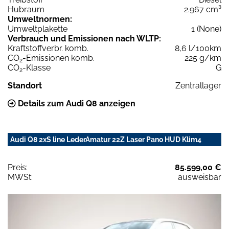
Hubraum
2.967 cm³
Umweltnormen:
Umweltplakette
1 (None)
Verbrauch und Emissionen nach WLTP:
Kraftstoffverbr. komb.
8,6 l/100km
CO
-Emissionen komb.
225 g/km
2
CO
-Klasse
G
2
Standort
Zentrallager
Details zum Audi Q8 anzeigen
Audi Q8 2xS line LederAmatur 22Z Laser Pano HUD Klim4
Preis:
85.599,00 €
MWSt:
ausweisbar