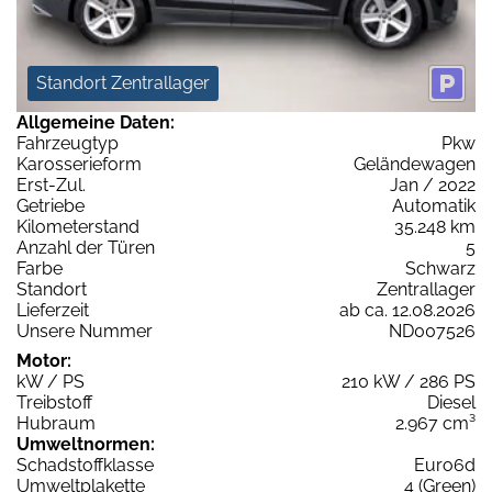
Standort Zentrallager
Allgemeine Daten:
Fahrzeugtyp
Pkw
Karosserieform
Geländewagen
Erst-Zul.
Jan / 2022
Getriebe
Automatik
Kilometerstand
35.248 km
Anzahl der Türen
5
Farbe
Schwarz
Standort
Zentrallager
Lieferzeit
ab ca. 12.08.2026
Unsere Nummer
ND007526
Motor:
kW / PS
210 kW / 286 PS
Treibstoff
Diesel
Hubraum
2.967 cm³
Umweltnormen:
Schadstoffklasse
Euro6d
Umweltplakette
4 (Green)