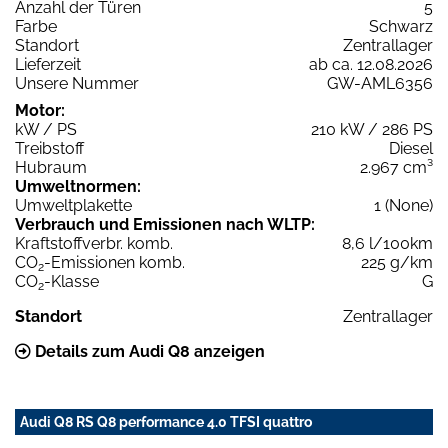
Anzahl der Türen
5
Farbe
Schwarz
Standort
Zentrallager
Lieferzeit
ab ca. 12.08.2026
Unsere Nummer
GW-AML6356
Motor:
kW / PS
210 kW / 286 PS
Treibstoff
Diesel
Hubraum
2.967 cm³
Umweltnormen:
Umweltplakette
1 (None)
Verbrauch und Emissionen nach WLTP:
Kraftstoffverbr. komb.
8,6 l/100km
CO
-Emissionen komb.
225 g/km
2
CO
-Klasse
G
2
Standort
Zentrallager
Details zum Audi Q8 anzeigen
Audi Q8 RS Q8 performance 4.0 TFSI quattro