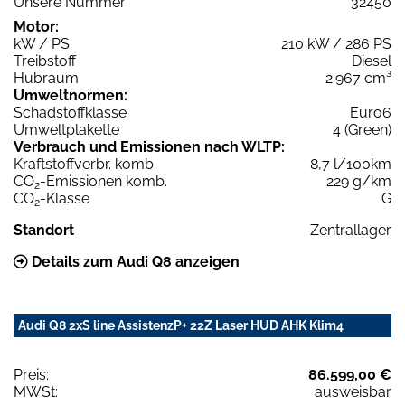
Unsere Nummer
32450
Motor:
kW / PS
210 kW / 286 PS
Treibstoff
Diesel
Hubraum
2.967 cm³
Umweltnormen:
Schadstoffklasse
Euro6
Umweltplakette
4 (Green)
Verbrauch und Emissionen nach WLTP:
Kraftstoffverbr. komb.
8,7 l/100km
CO
-Emissionen komb.
229 g/km
2
CO
-Klasse
G
2
Standort
Zentrallager
Details zum Audi Q8 anzeigen
Audi Q8 2xS line AssistenzP+ 22Z Laser HUD AHK Klim4
Preis:
86.599,00 €
MWSt:
ausweisbar