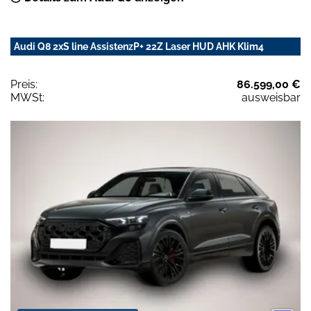
Audi Q8 2xS line AssistenzP+ 22Z Laser HUD AHK Klim4
Preis:
86.599,00 €
MWSt:
ausweisbar