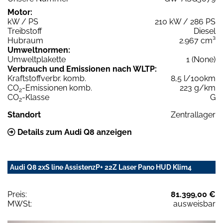
Motor:
kW / PS
210 kW / 286 PS
Treibstoff
Diesel
Hubraum
2.967 cm³
Umweltnormen:
Umweltplakette
1 (None)
Verbrauch und Emissionen nach WLTP:
Kraftstoffverbr. komb.
8,5 l/100km
CO
-Emissionen komb.
223 g/km
2
CO
-Klasse
G
2
Standort
Zentrallager
Details zum Audi Q8 anzeigen
Audi Q8 2xS line AssistenzP+ 22Z Laser Pano HUD Klim4
Preis:
81.399,00 €
MWSt:
ausweisbar