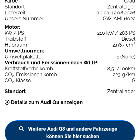
Farbe
Grau
Standort
Zentrallager
Lieferzeit
ab ca. 12.08.2026
Unsere Nummer
GW-AML6022
Motor:
kW / PS
210 kW / 286 PS
Treibstoff
Diesel
Hubraum
2.967 cm³
Umweltnormen:
Umweltplakette
1 (None)
Verbrauch und Emissionen nach WLTP:
Kraftstoffverbr. komb.
8,5 l/100km
CO
-Emissionen komb.
223 g/km
2
CO
-Klasse
G
2
Standort
Zentrallager
Details zum Audi Q8 anzeigen
Weitere Audi Q8 und andere Fahrzeuge
können Sie hier suchen