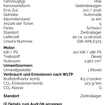
Fahrzeugtyp
Pkw
Karosserieform
Geländewagen
Erst-Zul.
Jun / 2026
Getriebe
Automatik
Kilometerstand
10 km
Anzahl der Türen
5
Farbe
Schwarz
Standort
Zentrallager
Lieferzeit
ab ca. 12.08.2026
Unsere Nummer
GW-AML6375
Motor:
kW / PS
210 kW / 286 PS
Treibstoff
Diesel
Hubraum
2.967 cm³
Umweltnormen:
Umweltplakette
1 (None)
Verbrauch und Emissionen nach WLTP:
Kraftstoffverbr. komb.
8,5 l/100km
CO
-Emissionen komb.
223 g/km
2
CO
-Klasse
G
2
Standort
Zentrallager
Details zum Audi Q8 anzeigen