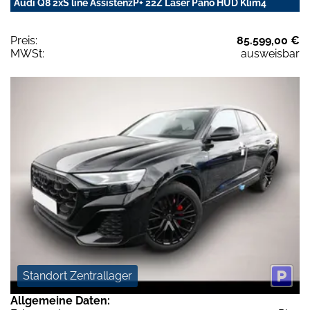
Audi Q8 2xS line AssistenzP+ 22Z Laser Pano HUD Klim4
Preis:
85.599,00 €
MWSt:
ausweisbar
Standort Zentrallager
Allgemeine Daten: