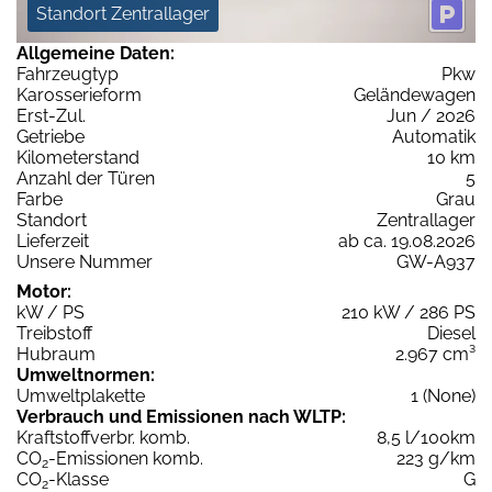
Standort Zentrallager
Allgemeine Daten:
Fahrzeugtyp
Pkw
Karosserieform
Geländewagen
Erst-Zul.
Jun / 2026
Getriebe
Automatik
Kilometerstand
10 km
Anzahl der Türen
5
Farbe
Grau
Standort
Zentrallager
Lieferzeit
ab ca. 19.08.2026
Unsere Nummer
GW-A937
Motor:
kW / PS
210 kW / 286 PS
Treibstoff
Diesel
Hubraum
2.967 cm³
Umweltnormen:
Umweltplakette
1 (None)
Verbrauch und Emissionen nach WLTP:
Kraftstoffverbr. komb.
8,5 l/100km
CO
-Emissionen komb.
223 g/km
2
CO
-Klasse
G
2