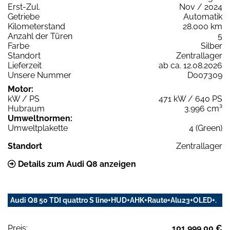
Erst-Zul.
Nov / 2024
Getriebe
Automatik
Kilometerstand
28.000 km
Anzahl der Türen
5
Farbe
Silber
Standort
Zentrallager
Lieferzeit
ab ca. 12.08.2026
Unsere Nummer
D007309
Motor:
kW / PS
471 kW / 640 PS
Hubraum
3.996 cm³
Umweltnormen:
Umweltplakette
4 (Green)
Standort
Zentrallager
Details zum Audi Q8 anzeigen
Audi Q8 50 TDI quattro S line+HUD+AHK+Raute+Alu23+OLED+.
Preis:
101.999,00 €