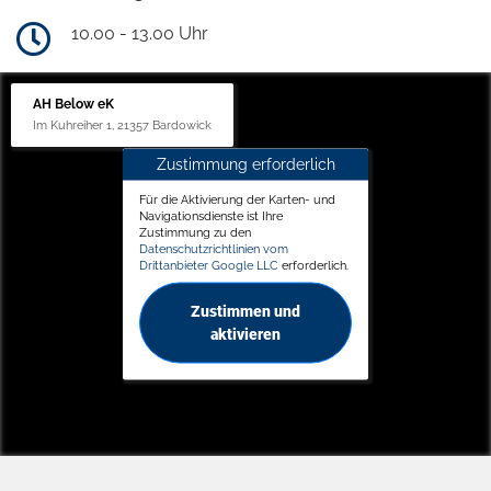
10.00 - 13.00 Uhr
AH Below eK
Im Kuhreiher 1, 21357 Bardowick
Zustimmung erforderlich
Für die Aktivierung der Karten- und
Navigationsdienste ist Ihre
Zustimmung zu den
Datenschutzrichtlinien vom
Drittanbieter Google LLC
erforderlich.
Zustimmen und
aktivieren