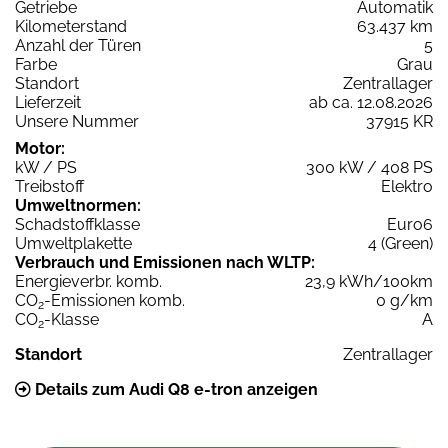
Getriebe
Automatik
Kilometerstand
63.437 km
Anzahl der Türen
5
Farbe
Grau
Standort
Zentrallager
Lieferzeit
ab ca. 12.08.2026
Unsere Nummer
37915 KR
Motor:
kW / PS
300 kW / 408 PS
Treibstoff
Elektro
Umweltnormen:
Schadstoffklasse
Euro6
Umweltplakette
4 (Green)
Verbrauch und Emissionen nach WLTP:
Energieverbr. komb.
23,9 kWh/100km
CO
-Emissionen komb.
0 g/km
2
CO
-Klasse
A
2
Standort
Zentrallager
Details zum Audi Q8 e-tron anzeigen