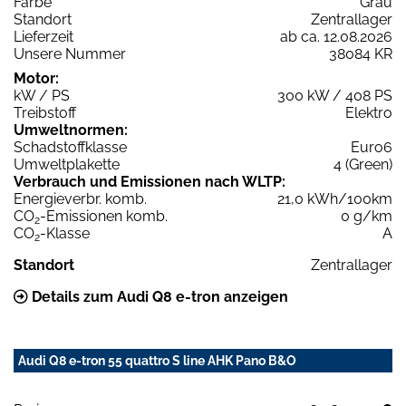
Farbe
Grau
Standort
Zentrallager
Lieferzeit
ab ca. 12.08.2026
Unsere Nummer
38084 KR
Motor:
kW / PS
300 kW / 408 PS
Treibstoff
Elektro
Umweltnormen:
Schadstoffklasse
Euro6
Umweltplakette
4 (Green)
Verbrauch und Emissionen nach WLTP:
Energieverbr. komb.
21,0 kWh/100km
CO
-Emissionen komb.
0 g/km
2
CO
-Klasse
A
2
Standort
Zentrallager
Details zum Audi Q8 e-tron anzeigen
Audi Q8 e-tron 55 quattro S line AHK Pano B&O