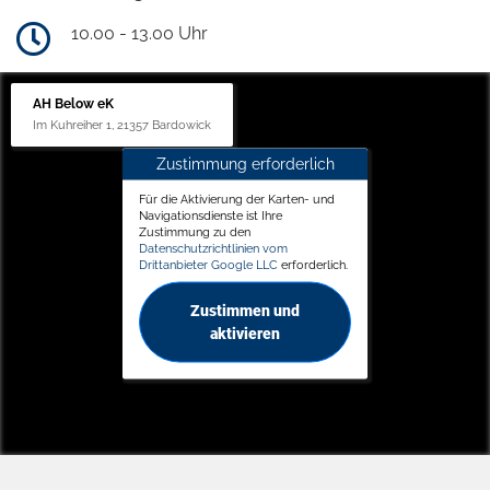
10.00 - 13.00 Uhr
AH Below eK
Im Kuhreiher 1, 21357 Bardowick
Zustimmung erforderlich
Für die Aktivierung der Karten- und
Navigationsdienste ist Ihre
Zustimmung zu den
Datenschutzrichtlinien vom
Drittanbieter Google LLC
erforderlich.
Zustimmen und
aktivieren