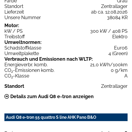
Farbe
Grau
Standort
Zentrallager
Lieferzeit
ab ca. 12.08.2026
Unsere Nummer
38084 KR
Motor:
kW / PS
300 kW / 408 PS
Treibstoff
Elektro
Umweltnormen:
Schadstoffklasse
Euro6
Umweltplakette
4 (Green)
Verbrauch und Emissionen nach WLTP:
Energieverbr. komb.
21,0 kWh/100km
CO
-Emissionen komb.
0 g/km
2
CO
-Klasse
A
2
Standort
Zentrallager
Details zum Audi Q8 e-tron anzeigen
Audi Q8 e-tron 55 quattro S line AHK Pano B&O