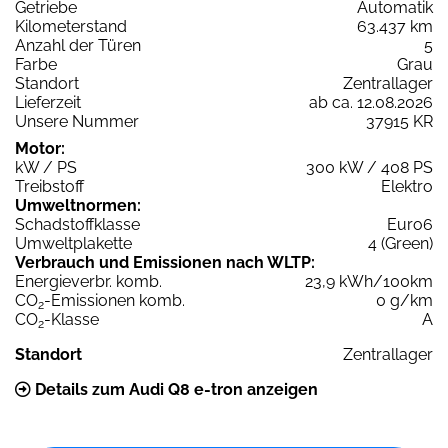
Getriebe
Automatik
Kilometerstand
63.437 km
Anzahl der Türen
5
Farbe
Grau
Standort
Zentrallager
Lieferzeit
ab ca. 12.08.2026
Unsere Nummer
37915 KR
Motor:
kW / PS
300 kW / 408 PS
Treibstoff
Elektro
Umweltnormen:
Schadstoffklasse
Euro6
Umweltplakette
4 (Green)
Verbrauch und Emissionen nach WLTP:
Energieverbr. komb.
23,9 kWh/100km
CO
-Emissionen komb.
0 g/km
2
CO
-Klasse
A
2
Standort
Zentrallager
Details zum Audi Q8 e-tron anzeigen