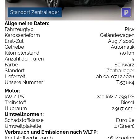
Standort Zentrallager
Allgemeine Daten:
Fahrzeugtyp
Pkw
Karosserieform
Geländewagen
Erst-Zul.
Aug / 2026
Getriebe
Automatik
Kilometerstand
50 km
Anzahl der Türen
5
Farbe
Schwarz
Standort
Zentrallager
Lieferzeit
ab ca. 07.12.2026
Unsere Nummer
T.53684
Motor:
kW / PS
220 kW / 299 PS
Treibstoff
Diesel
Hubraum
2.967 cm³
Umweltnormen:
Schadstoffklasse
Euro 6e
Umweltplakette
4 (Green)
Verbrauch und Emissionen nach WLTP:
Kraftstoffverbr. komb.
7,6 l/100km