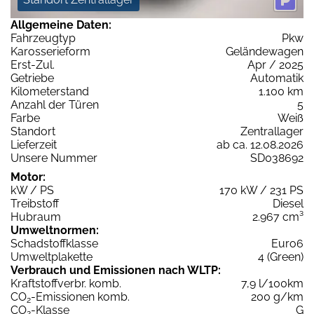
Allgemeine Daten:
Fahrzeugtyp
Pkw
Karosserieform
Geländewagen
Erst-Zul.
Apr / 2025
Getriebe
Automatik
Kilometerstand
1.100 km
Anzahl der Türen
5
Farbe
Weiß
Standort
Zentrallager
Lieferzeit
ab ca. 12.08.2026
Unsere Nummer
SD038692
Motor:
kW / PS
170 kW / 231 PS
Treibstoff
Diesel
Hubraum
2.967 cm³
Umweltnormen:
Schadstoffklasse
Euro6
Umweltplakette
4 (Green)
Verbrauch und Emissionen nach WLTP:
Kraftstoffverbr. komb.
7,9 l/100km
CO
-Emissionen komb.
200 g/km
2
CO
-Klasse
G
2