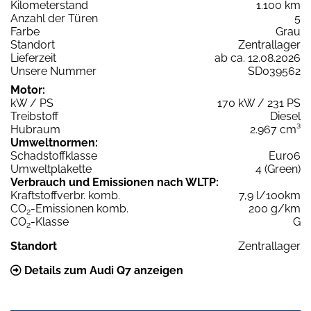
Kilometerstand
1.100 km
Anzahl der Türen
5
Farbe
Grau
Standort
Zentrallager
Lieferzeit
ab ca. 12.08.2026
Unsere Nummer
SD039562
Motor:
kW / PS
170 kW / 231 PS
Treibstoff
Diesel
Hubraum
2.967 cm³
Umweltnormen:
Schadstoffklasse
Euro6
Umweltplakette
4 (Green)
Verbrauch und Emissionen nach WLTP:
Kraftstoffverbr. komb.
7,9 l/100km
CO
-Emissionen komb.
200 g/km
2
CO
-Klasse
G
2
Standort
Zentrallager
Details zum Audi Q7 anzeigen