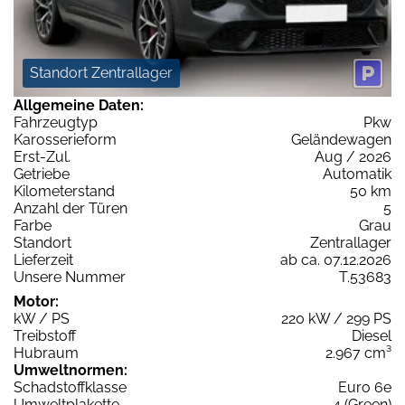
Standort Zentrallager
Allgemeine Daten:
Fahrzeugtyp
Pkw
Karosserieform
Geländewagen
Erst-Zul.
Aug / 2026
Getriebe
Automatik
Kilometerstand
50 km
Anzahl der Türen
5
Farbe
Grau
Standort
Zentrallager
Lieferzeit
ab ca. 07.12.2026
Unsere Nummer
T.53683
Motor:
kW / PS
220 kW / 299 PS
Treibstoff
Diesel
Hubraum
2.967 cm³
Umweltnormen:
Schadstoffklasse
Euro 6e
Umweltplakette
4 (Green)