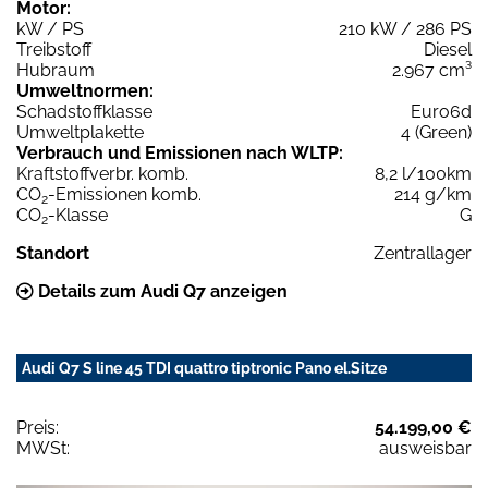
Motor:
kW / PS
210 kW / 286 PS
Treibstoff
Diesel
Hubraum
2.967 cm³
Umweltnormen:
Schadstoffklasse
Euro6d
Umweltplakette
4 (Green)
Verbrauch und Emissionen nach WLTP:
Kraftstoffverbr. komb.
8,2 l/100km
CO
-Emissionen komb.
214 g/km
2
CO
-Klasse
G
2
Standort
Zentrallager
Details zum Audi Q7 anzeigen
Audi Q7 S line 45 TDI quattro tiptronic Pano el.Sitze
Preis:
54.199,00 €
MWSt:
ausweisbar