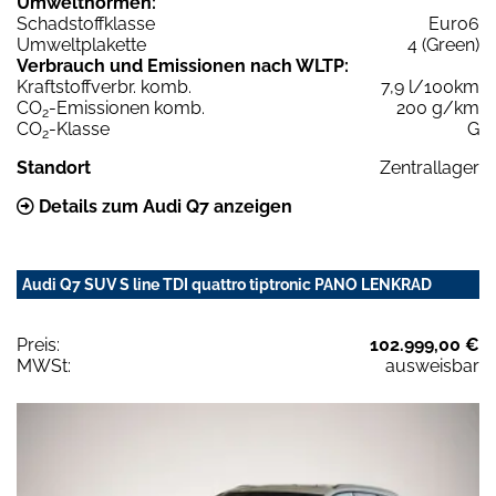
Umweltnormen:
Schadstoffklasse
Euro6
Umweltplakette
4 (Green)
Verbrauch und Emissionen nach WLTP:
Kraftstoffverbr. komb.
7,9 l/100km
CO
-Emissionen komb.
200 g/km
2
CO
-Klasse
G
2
Standort
Zentrallager
Details zum Audi Q7 anzeigen
Audi Q7 SUV S line TDI quattro tiptronic PANO LENKRAD
Preis:
102.999,00 €
MWSt:
ausweisbar