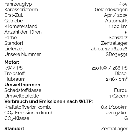
Fahrzeugtyp
Pkw
Karosserieform
Geländewagen
Erst-Zul.
Apr / 2025
Getriebe
Automatik
Kilometerstand
1.100 km
Anzahl der Türen
5
Farbe
Schwarz
Standort
Zentrallager
Lieferzeit
ab ca. 12.08.2026
Unsere Nummer
SD038591
Motor:
kW / PS
210 kW / 286 PS
Treibstoff
Diesel
Hubraum
2.967 cm³
Umweltnormen:
Schadstoffklasse
Euro6
Umweltplakette
4 (Green)
Verbrauch und Emissionen nach WLTP:
Kraftstoffverbr. komb.
8,4 l/100km
CO
-Emissionen komb.
220 g/km
2
CO
-Klasse
G
2
Standort
Zentrallager