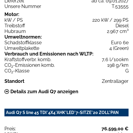
Lieferzeit
ab ca. 09.01.2027
Unsere Nummer
T.53555
Motor:
kW / PS
220 kW / 299 PS
Treibstoff
Diesel
Hubraum
2.967 cm³
Umweltnormen:
Schadstoffklasse
Euro 6e
Umweltplakette
4 (Green)
Verbrauch und Emissionen nach WLTP:
Kraftstoffverbr. komb.
7,6 l/100km
CO
-Emissionen komb.
198 g/km
2
CO
-Klasse
G
2
Standort
Zentrallager
Details zum Audi Q7 anzeigen
Audi Q7 S line 45 TDI*4X4*AHK*LED*7-SITZE*20 ZOLL*PAN
Preis:
76.599,00 €