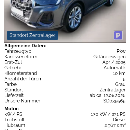
Standort Zentrallager
Allgemeine Daten:
Fahrzeugtyp
Pkw
Karosserieform
Geländewagen
Erst-Zul.
Apr / 2025
Getriebe
Automatik
Kilometerstand
10 km
Anzahl der Türen
5
Farbe
Grau
Standort
Zentrallager
Lieferzeit
ab ca. 12.08.2026
Unsere Nummer
SD039565
Motor:
kW / PS
170 kW / 231 PS
Treibstoff
Diesel
Hubraum
2.967 cm³