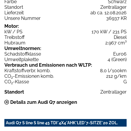
Farbe
Schwarz
Standort
Zentrallager
Lieferzeit
ab ca. 12.08.2026
Unsere Nummer
36937 KR
Motor:
kW / PS
170 kW / 231 PS
Treibstoff
Diesel
Hubraum
2.967 cm³
Umweltnormen:
Schadstoffklasse
Euro6
Umweltplakette
4 (Green)
Verbrauch und Emissionen nach WLTP:
Kraftstoffverbr. komb.
8,0 l/100km
CO
-Emissionen komb.
212 g/km
2
CO
-Klasse
G
2
Standort
Zentrallager
Details zum Audi Q7 anzeigen
Audi Q7 S line S line 45 TDI*4X4*AHK*LED*7-SITZE*20 ZOL.