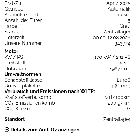
Erst-Zul.
Apr / 2025
Getriebe
Automatik
Kilometerstand
10 km
Anzahl der Türen
5
Farbe
Grau
Standort
Zentrallager
Lieferzeit
ab ca. 12.08.2026
Unsere Nummer
343724
Motor:
kW / PS
170 kW / 231 PS
Treibstoff
Diesel
Hubraum
2.967 cm³
Umweltnormen:
Schadstoffklasse
Euro6
Umweltplakette
4 (Green)
Verbrauch und Emissionen nach WLTP:
Kraftstoffverbr. komb.
7,9 l/100km
CO
-Emissionen komb.
200 g/km
2
CO
-Klasse
G
2
Standort
Zentrallager
Details zum Audi Q7 anzeigen