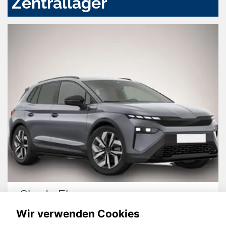
Zentrallager
Skoda Elroq
Op
Wir verwenden Cookies