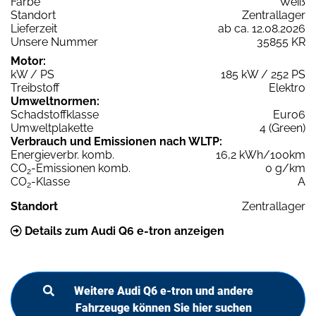
Farbe
Weiß
Standort
Zentrallager
Lieferzeit
ab ca. 12.08.2026
Unsere Nummer
35855 KR
Motor:
kW / PS
185 kW / 252 PS
Treibstoff
Elektro
Umweltnormen:
Schadstoffklasse
Euro6
Umweltplakette
4 (Green)
Verbrauch und Emissionen nach WLTP:
Energieverbr. komb.
16,2 kWh/100km
CO
-Emissionen komb.
0 g/km
2
CO
-Klasse
A
2
Standort
Zentrallager
Details zum Audi Q6 e-tron anzeigen
Weitere Audi Q6 e-tron und andere
Fahrzeuge können Sie hier suchen