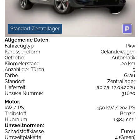
Standort Zentrallager
Allgemeine Daten:
Fahrzeugtyp
Pkw
Karosserieform
Geländewagen
Getriebe
Automatik
Kilometerstand
20 km
Anzahl der Türen
5
Farbe
Grau
Standort
Zentrallager
Lieferzeit
ab ca. 12.08.2026
Unsere Nummer
31620
Motor:
kW / PS
150 kW / 204 PS
Treibstoff
Benzin
Hubraum
1.984 cm³
Umweltnormen:
Schadstoffklasse
Euro6
Umweltplakette
4 (Green)