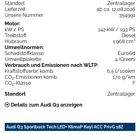
Standort
Zentrallager
Lieferzeit
ab ca. 12.08.2026
Unsere Nummer
354991
Motor:
kW / PS
142 kW / 193 PS
Treibstoff
Diesel
Hubraum
1.968 cm³
Umweltnormen:
Schadstoffklasse
Euro6d
Umweltplakette
4 (Green)
Verbrauch und Emissionen nach WLTP:
Kraftstoffverbr. komb.
6,5 l/100km
CO
-Emissionen komb.
170 g/km
2
CO
-Klasse
F
2
Standort
Zentrallager
Details zum Audi Q3 anzeigen
Audi Q3 Sportback Tech LED+ KlimaP Keyl ACC PrivG 18Z