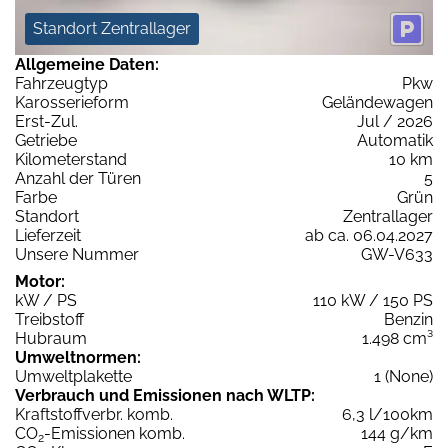
Standort Zentrallager
Allgemeine Daten:
Fahrzeugtyp
Pkw
Karosserieform
Geländewagen
Erst-Zul.
Jul / 2026
Getriebe
Automatik
Kilometerstand
10 km
Anzahl der Türen
5
Farbe
Grün
Standort
Zentrallager
Lieferzeit
ab ca. 06.04.2027
Unsere Nummer
GW-V633
Motor:
kW / PS
110 kW / 150 PS
Treibstoff
Benzin
Hubraum
1.498 cm³
Umweltnormen:
Umweltplakette
1 (None)
Verbrauch und Emissionen nach WLTP:
Kraftstoffverbr. komb.
6,3 l/100km
CO
-Emissionen komb.
144 g/km
2