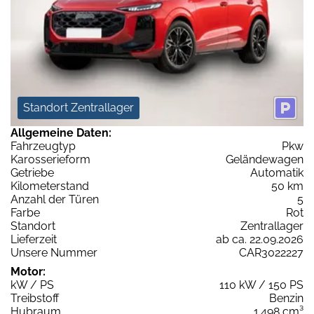
Standort Zentrallager
Allgemeine Daten:
Fahrzeugtyp
Pkw
Karosserieform
Geländewagen
Getriebe
Automatik
Kilometerstand
50 km
Anzahl der Türen
5
Farbe
Rot
Standort
Zentrallager
Lieferzeit
ab ca. 22.09.2026
Unsere Nummer
CAR3022227
Motor:
kW / PS
110 kW / 150 PS
Treibstoff
Benzin
Hubraum
1.498 cm³