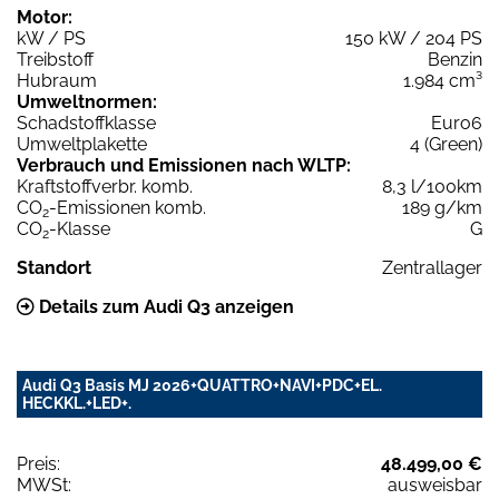
Motor:
kW / PS
150 kW / 204 PS
Treibstoff
Benzin
Hubraum
1.984 cm³
Umweltnormen:
Schadstoffklasse
Euro6
Umweltplakette
4 (Green)
Verbrauch und Emissionen nach WLTP:
Kraftstoffverbr. komb.
8,3 l/100km
CO
-Emissionen komb.
189 g/km
2
CO
-Klasse
G
2
Standort
Zentrallager
Details zum Audi Q3 anzeigen
Audi Q3 Basis MJ 2026+QUATTRO+NAVI+PDC+EL.
HECKKL.+LED+.
Preis:
48.499,00 €
MWSt:
ausweisbar