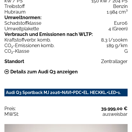
kW / PS
150 kW / 204 PS
Treibstoff
Benzin
Hubraum
1.984 cm³
Umweltnormen:
Schadstoffklasse
Euro6
Umweltplakette
4 (Green)
Verbrauch und Emissionen nach WLTP:
Kraftstoffverbr. komb.
8,3 l/100km
CO
-Emissionen komb.
189 g/km
2
CO
-Klasse
G
2
Standort
Zentrallager
Details zum Audi Q3 anzeigen
Audi Q3 Sportback MJ 2026+NAVI+PDC+EL. HECKKL.+LED+1.
Preis:
39.999,00 €
MWSt:
ausweisbar