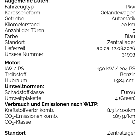
Allgemeine Daten:
Fahrzeugtyp
Pkw
Karosserieform
Geländewagen
Getriebe
Automatik
Kilometerstand
20 km
Anzahl der Türen
5
Farbe
Blau
Standort
Zentrallager
Lieferzeit
ab ca. 12.08.2026
Unsere Nummer
31993
Motor:
kW / PS
150 kW / 204 PS
Treibstoff
Benzin
Hubraum
1.984 cm³
Umweltnormen:
Schadstoffklasse
Euro6
Umweltplakette
4 (Green)
Verbrauch und Emissionen nach WLTP:
Kraftstoffverbr. komb.
8,3 l/100km
CO
-Emissionen komb.
189 g/km
2
CO
-Klasse
G
2
Standort
Zentrallager