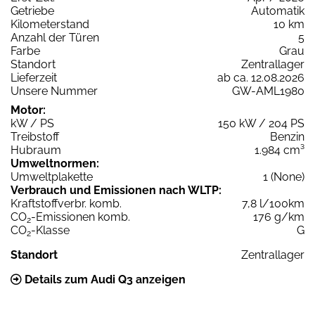
Getriebe
Automatik
Kilometerstand
10 km
Anzahl der Türen
5
Farbe
Grau
Standort
Zentrallager
Lieferzeit
ab ca. 12.08.2026
Unsere Nummer
GW-AML1980
Motor:
kW / PS
150 kW / 204 PS
Treibstoff
Benzin
Hubraum
1.984 cm³
Umweltnormen:
Umweltplakette
1 (None)
Verbrauch und Emissionen nach WLTP:
Kraftstoffverbr. komb.
7,8 l/100km
CO
-Emissionen komb.
176 g/km
2
CO
-Klasse
G
2
Standort
Zentrallager
Details zum Audi Q3 anzeigen