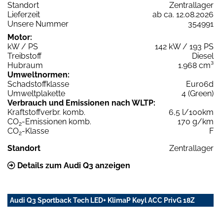
Standort
Zentrallager
Lieferzeit
ab ca. 12.08.2026
Unsere Nummer
354991
Motor:
kW / PS
142 kW / 193 PS
Treibstoff
Diesel
Hubraum
1.968 cm³
Umweltnormen:
Schadstoffklasse
Euro6d
Umweltplakette
4 (Green)
Verbrauch und Emissionen nach WLTP:
Kraftstoffverbr. komb.
6,5 l/100km
CO
-Emissionen komb.
170 g/km
2
CO
-Klasse
F
2
Standort
Zentrallager
Details zum Audi Q3 anzeigen
Audi Q3 Sportback Tech LED+ KlimaP Keyl ACC PrivG 18Z