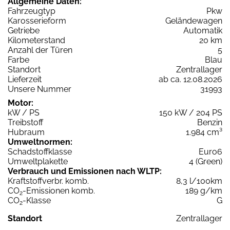
Allgemeine Daten:
Fahrzeugtyp
Pkw
Karosserieform
Geländewagen
Getriebe
Automatik
Kilometerstand
20 km
Anzahl der Türen
5
Farbe
Blau
Standort
Zentrallager
Lieferzeit
ab ca. 12.08.2026
Unsere Nummer
31993
Motor:
kW / PS
150 kW / 204 PS
Treibstoff
Benzin
Hubraum
1.984 cm³
Umweltnormen:
Schadstoffklasse
Euro6
Umweltplakette
4 (Green)
Verbrauch und Emissionen nach WLTP:
Kraftstoffverbr. komb.
8,3 l/100km
CO
-Emissionen komb.
189 g/km
2
CO
-Klasse
G
2
Standort
Zentrallager