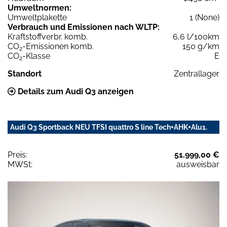
Umweltnormen:
Umweltplakette
1 (None)
Verbrauch und Emissionen nach WLTP:
Kraftstoffverbr. komb.
6,6 l/100km
CO
-Emissionen komb.
150 g/km
2
CO
-Klasse
E
2
Standort
Zentrallager
Details zum Audi Q3 anzeigen
Audi Q3 Sportback NEU TFSI quattro S line Tech+AHK+Alu1.
Preis:
51.999,00 €
MWSt:
ausweisbar