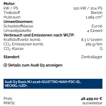
Motor:
kW / PS
150 kW / 204 PS
Treibstoff
Benzin
Hubraum
1.984 cm³
Umweltnormen:
Schadstoffklasse
Euro6
Umweltplakette
4 (Green)
Verbrauch und Emissionen nach WLTP:
Kraftstoffverbr. komb.
8,3 l/100km
CO
-Emissionen komb.
189 g/km
2
CO
-Klasse
G
2
Standort
Zentrallager
Details zum Audi Q3 anzeigen
Audi Q3 Basis MJ 2026+QUATTRO+NAVI+PDC+EL.
HECKKL.+LED+.
Preis:
48.499,00 €
MWSt:
ausweisbar