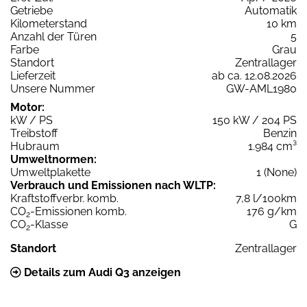
Getriebe
Automatik
Kilometerstand
10 km
Anzahl der Türen
5
Farbe
Grau
Standort
Zentrallager
Lieferzeit
ab ca. 12.08.2026
Unsere Nummer
GW-AML1980
Motor:
kW / PS
150 kW / 204 PS
Treibstoff
Benzin
Hubraum
1.984 cm³
Umweltnormen:
Umweltplakette
1 (None)
Verbrauch und Emissionen nach WLTP:
Kraftstoffverbr. komb.
7,8 l/100km
CO
-Emissionen komb.
176 g/km
2
CO
-Klasse
G
2
Standort
Zentrallager
Details zum Audi Q3 anzeigen