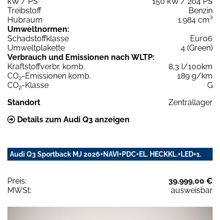
kW / PS
150 kW / 204 PS
Treibstoff
Benzin
Hubraum
1.984 cm³
Umweltnormen:
Schadstoffklasse
Euro6
Umweltplakette
4 (Green)
Verbrauch und Emissionen nach WLTP:
Kraftstoffverbr. komb.
8,3 l/100km
CO
-Emissionen komb.
189 g/km
2
CO
-Klasse
G
2
Standort
Zentrallager
Details zum Audi Q3 anzeigen
Audi Q3 Sportback MJ 2026+NAVI+PDC+EL. HECKKL.+LED+1.
Preis:
39.999,00 €
MWSt:
ausweisbar