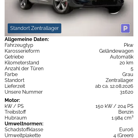
Standort Zentrallager
Allgemeine Daten:
Fahrzeugtyp
Pkw
Karosserieform
Geländewagen
Getriebe
Automatik
Kilometerstand
20 km
Anzahl der Türen
5
Farbe
Grau
Standort
Zentrallager
Lieferzeit
ab ca. 12.08.2026
Unsere Nummer
31620
Motor:
kW / PS
150 kW / 204 PS
Treibstoff
Benzin
Hubraum
1.984 cm³
Umweltnormen:
Schadstoffklasse
Euro6
Umweltplakette
4 (Green)