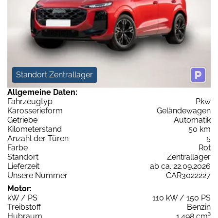
Standort Zentrallager
Allgemeine Daten:
Fahrzeugtyp
Pkw
Karosserieform
Geländewagen
Getriebe
Automatik
Kilometerstand
50 km
Anzahl der Türen
5
Farbe
Rot
Standort
Zentrallager
Lieferzeit
ab ca. 22.09.2026
Unsere Nummer
CAR3022227
Motor:
kW / PS
110 kW / 150 PS
Treibstoff
Benzin
Hubraum
1.498 cm³