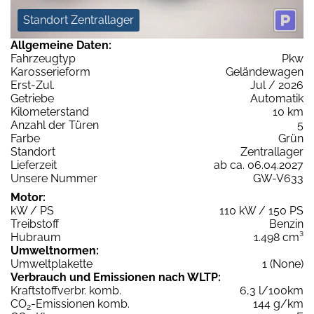
Standort Zentrallager
Allgemeine Daten:
Fahrzeugtyp
Pkw
Karosserieform
Geländewagen
Erst-Zul.
Jul / 2026
Getriebe
Automatik
Kilometerstand
10 km
Anzahl der Türen
5
Farbe
Grün
Standort
Zentrallager
Lieferzeit
ab ca. 06.04.2027
Unsere Nummer
GW-V633
Motor:
kW / PS
110 kW / 150 PS
Treibstoff
Benzin
Hubraum
1.498 cm³
Umweltnormen:
Umweltplakette
1 (None)
Verbrauch und Emissionen nach WLTP:
Kraftstoffverbr. komb.
6,3 l/100km
CO
-Emissionen komb.
144 g/km
2