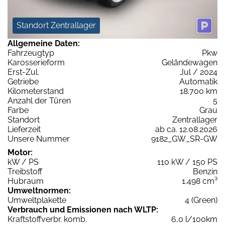
Standort Zentrallager
Allgemeine Daten:
Fahrzeugtyp
Pkw
Karosserieform
Geländewagen
Erst-Zul.
Jul / 2024
Getriebe
Automatik
Kilometerstand
18.700 km
Anzahl der Türen
5
Farbe
Grau
Standort
Zentrallager
Lieferzeit
ab ca. 12.08.2026
Unsere Nummer
9182_GW_SR-GW
Motor:
kW / PS
110 kW / 150 PS
Treibstoff
Benzin
Hubraum
1.498 cm³
Umweltnormen:
Umweltplakette
4 (Green)
Verbrauch und Emissionen nach WLTP:
Kraftstoffverbr. komb.
6,0 l/100km