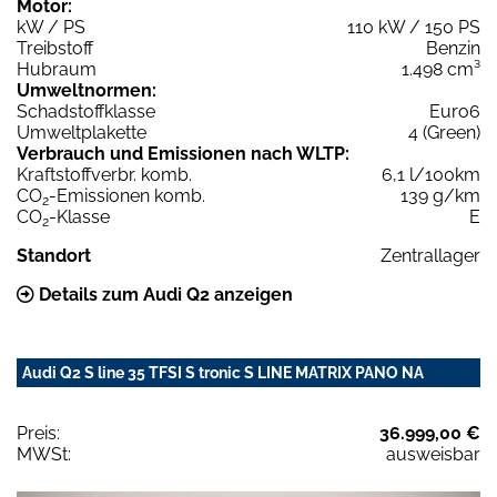
Motor:
kW / PS
110 kW / 150 PS
Treibstoff
Benzin
Hubraum
1.498 cm³
Umweltnormen:
Schadstoffklasse
Euro6
Umweltplakette
4 (Green)
Verbrauch und Emissionen nach WLTP:
Kraftstoffverbr. komb.
6,1 l/100km
CO
-Emissionen komb.
139 g/km
2
CO
-Klasse
E
2
Standort
Zentrallager
Details zum Audi Q2 anzeigen
Audi Q2 S line 35 TFSI S tronic S LINE MATRIX PANO NA
Preis:
36.999,00 €
MWSt:
ausweisbar