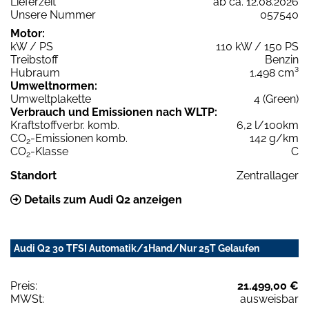
Lieferzeit
ab ca. 12.08.2026
Unsere Nummer
057540
Motor:
kW / PS
110 kW / 150 PS
Treibstoff
Benzin
Hubraum
1.498 cm³
Umweltnormen:
Umweltplakette
4 (Green)
Verbrauch und Emissionen nach WLTP:
Kraftstoffverbr. komb.
6,2 l/100km
CO
-Emissionen komb.
142 g/km
2
CO
-Klasse
C
2
Standort
Zentrallager
Details zum Audi Q2 anzeigen
Audi Q2 30 TFSI Automatik/1Hand/Nur 25T Gelaufen
Preis:
21.499,00 €
MWSt:
ausweisbar