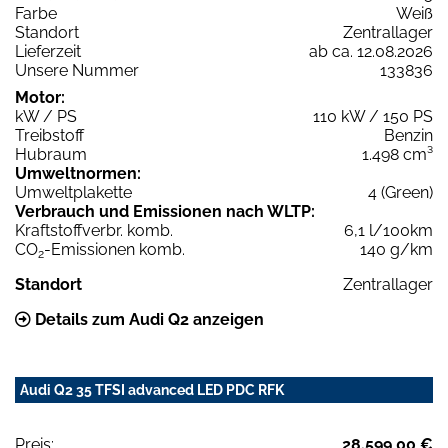
Farbe
Weiß
Standort
Zentrallager
Lieferzeit
ab ca. 12.08.2026
Unsere Nummer
133836
Motor:
kW / PS
110 kW / 150 PS
Treibstoff
Benzin
Hubraum
1.498 cm³
Umweltnormen:
Umweltplakette
4 (Green)
Verbrauch und Emissionen nach WLTP:
Kraftstoffverbr. komb.
6,1 l/100km
CO
-Emissionen komb.
140 g/km
2
Standort
Zentrallager
Details zum Audi Q2 anzeigen
Audi Q2 35 TFSI advanced LED PDC RFK
Preis:
28.599,00 €