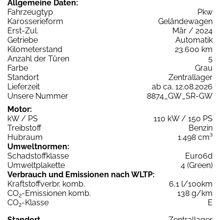
Allgemeine Daten:
Fahrzeugtyp
Pkw
Karosserieform
Geländewagen
Erst-Zul.
Mär / 2024
Getriebe
Automatik
Kilometerstand
23.600 km
Anzahl der Türen
5
Farbe
Grau
Standort
Zentrallager
Lieferzeit
ab ca. 12.08.2026
Unsere Nummer
8874_GW_SR-GW
Motor:
kW / PS
110 kW / 150 PS
Treibstoff
Benzin
Hubraum
1.498 cm³
Umweltnormen:
Schadstoffklasse
Euro6d
Umweltplakette
4 (Green)
Verbrauch und Emissionen nach WLTP:
Kraftstoffverbr. komb.
6,1 l/100km
CO
-Emissionen komb.
138 g/km
2
CO
-Klasse
E
2
Standort
Zentrallager