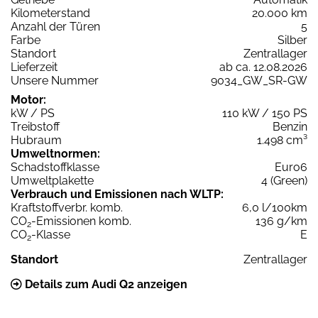
Kilometerstand
20.000 km
Anzahl der Türen
5
Farbe
Silber
Standort
Zentrallager
Lieferzeit
ab ca. 12.08.2026
Unsere Nummer
9034_GW_SR-GW
Motor:
kW / PS
110 kW / 150 PS
Treibstoff
Benzin
Hubraum
1.498 cm³
Umweltnormen:
Schadstoffklasse
Euro6
Umweltplakette
4 (Green)
Verbrauch und Emissionen nach WLTP:
Kraftstoffverbr. komb.
6,0 l/100km
CO
-Emissionen komb.
136 g/km
2
CO
-Klasse
E
2
Standort
Zentrallager
Details zum Audi Q2 anzeigen