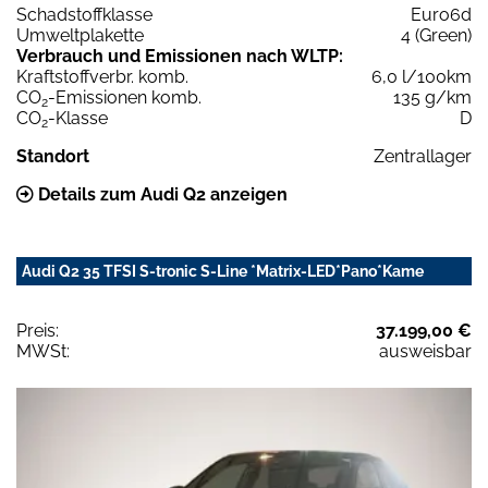
Schadstoffklasse
Euro6d
Umweltplakette
4 (Green)
Verbrauch und Emissionen nach WLTP:
Kraftstoffverbr. komb.
6,0 l/100km
CO
-Emissionen komb.
135 g/km
2
CO
-Klasse
D
2
Standort
Zentrallager
Details zum Audi Q2 anzeigen
Audi Q2 35 TFSI S-tronic S-Line *Matrix-LED*Pano*Kame
Preis:
37.199,00 €
MWSt:
ausweisbar