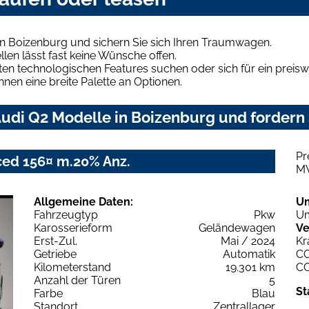
in Boizenburg und sichern Sie sich Ihren Traumwagen.
len lässt fast keine Wünsche offen.
en technologischen Features suchen oder sich für ein preiswe
hnen eine breite Palette an Optionen.
udi Q2 Modelle in Boizenburg und fordern 
Pr
nced 156¤ m.20% Anz.
M
Allgemeine Daten:
U
Fahrzeugtyp
Pkw
Um
Karosserieform
Geländewagen
Ve
Erst-Zul.
Mai / 2024
Kr
Getriebe
Automatik
C
Kilometerstand
19.301 km
C
Anzahl der Türen
5
St
Farbe
Blau
Standort
Zentrallager