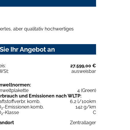
rtes, aber qualitativ hochwertiges
Sie Ihr Angebot an
eis:
27.599,00 €
WSt:
ausweisbar
mweltnormen:
weltplakette
4 (Green)
rbrauch und Emissionen nach WLTP:
aftstoffverbr. komb.
6,2 l/100km
O
-Emissionen komb.
142 g/km
2
O
-Klasse
C
2
andort
Zentrallager