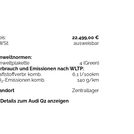
eis:
22.499,00 €
WSt:
ausweisbar
mweltnormen:
weltplakette
4 (Green)
rbrauch und Emissionen nach WLTP:
aftstoffverbr. komb.
6,1 l/100km
O
-Emissionen komb.
140 g/km
2
andort
Zentrallager
Details zum Audi Q2 anzeigen