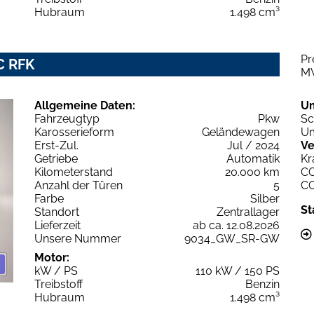
Hubraum
1.498 cm³
Pr
C RFK
M
Allgemeine Daten:
U
Fahrzeugtyp
Pkw
Sc
Karosserieform
Geländewagen
Um
Erst-Zul.
Jul / 2024
Ve
Getriebe
Automatik
Kr
Kilometerstand
20.000 km
C
Anzahl der Türen
5
C
Farbe
Silber
St
Standort
Zentrallager
Lieferzeit
ab ca. 12.08.2026
Unsere Nummer
9034_GW_SR-GW
Motor:
kW / PS
110 kW / 150 PS
Treibstoff
Benzin
Hubraum
1.498 cm³