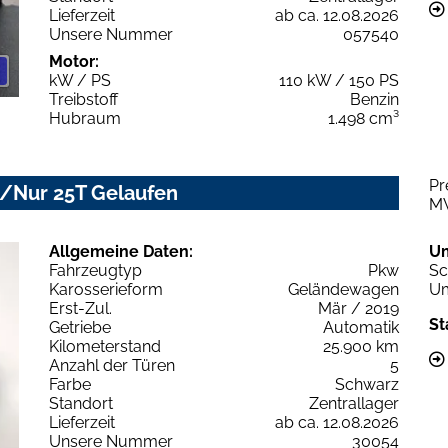
Lieferzeit
ab ca. 12.08.2026
Unsere Nummer
057540
Motor:
kW / PS
110 kW / 150 PS
Treibstoff
Benzin
Hubraum
1.498 cm³
Pr
/Nur 25T Gelaufen
M
Allgemeine Daten:
U
Fahrzeugtyp
Pkw
Sc
Karosserieform
Geländewagen
Um
Erst-Zul.
Mär / 2019
St
Getriebe
Automatik
Kilometerstand
25.900 km
Anzahl der Türen
5
Farbe
Schwarz
Standort
Zentrallager
Lieferzeit
ab ca. 12.08.2026
Unsere Nummer
30054