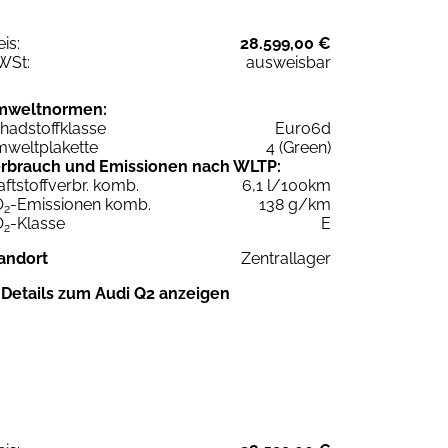
eis:
28.599,00 €
WSt:
ausweisbar
mweltnormen:
hadstoffklasse
Euro6d
weltplakette
4 (Green)
rbrauch und Emissionen nach WLTP:
aftstoffverbr. komb.
6,1 l/100km
O
-Emissionen komb.
138 g/km
2
O
-Klasse
E
2
andort
Zentrallager
Details zum Audi Q2 anzeigen