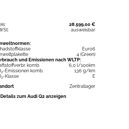
eis:
28.599,00 €
WSt:
ausweisbar
mweltnormen:
hadstoffklasse
Euro6
weltplakette
4 (Green)
rbrauch und Emissionen nach WLTP:
aftstoffverbr. komb.
6,0 l/100km
O
-Emissionen komb.
136 g/km
2
O
-Klasse
E
2
andort
Zentrallager
Details zum Audi Q2 anzeigen