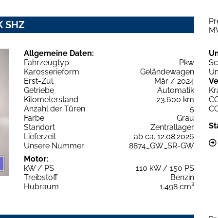
Pr
K SHZ
M
Allgemeine Daten:
U
Fahrzeugtyp
Pkw
Sc
Karosserieform
Geländewagen
Um
Erst-Zul.
Mär / 2024
Ve
Getriebe
Automatik
Kr
Kilometerstand
23.600 km
C
Anzahl der Türen
5
C
Farbe
Grau
St
Standort
Zentrallager
Lieferzeit
ab ca. 12.08.2026
Unsere Nummer
8874_GW_SR-GW
Motor:
kW / PS
110 kW / 150 PS
Treibstoff
Benzin
Hubraum
1.498 cm³