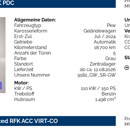
Pr
K PDC
M
Allgemeine Daten:
U
Fahrzeugtyp
Pkw
Um
Karosserieform
Geländewagen
Ve
Erst-Zul.
Jul / 2024
Kr
Getriebe
Automatik
C
Kilometerstand
18.700 km
C
Anzahl der Türen
5
St
Farbe
Grau
Standort
Zentrallager
Lieferzeit
ab ca. 12.08.2026
Unsere Nummer
9182_GW_SR-GW
Motor:
kW / PS
110 kW / 150 PS
Treibstoff
Benzin
Hubraum
1.498 cm³
Pr
anced RFK ACC VIRT-CO
M