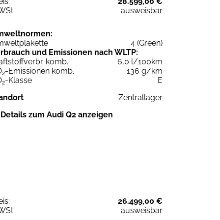
eis:
28.599,00 €
WSt:
ausweisbar
mweltnormen:
weltplakette
4 (Green)
rbrauch und Emissionen nach WLTP:
aftstoffverbr. komb.
6,0 l/100km
O
-Emissionen komb.
136 g/km
2
O
-Klasse
E
2
andort
Zentrallager
Details zum Audi Q2 anzeigen
eis:
26.499,00 €
WSt:
ausweisbar