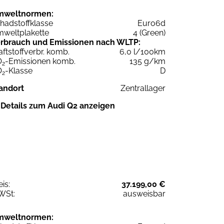
mweltnormen:
hadstoffklasse
Euro6d
weltplakette
4 (Green)
rbrauch und Emissionen nach WLTP:
aftstoffverbr. komb.
6,0 l/100km
O
-Emissionen komb.
135 g/km
2
O
-Klasse
D
2
andort
Zentrallager
Details zum Audi Q2 anzeigen
eis:
37.199,00 €
WSt:
ausweisbar
mweltnormen: