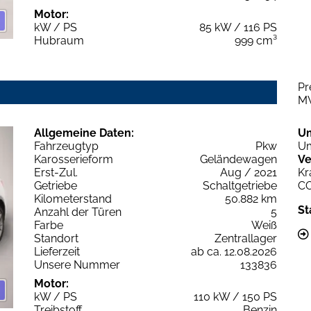
Motor:
kW / PS
85 kW / 116 PS
Hubraum
999 cm³
Pr
M
Allgemeine Daten:
U
Fahrzeugtyp
Pkw
Um
Karosserieform
Geländewagen
Ve
Erst-Zul.
Aug / 2021
Kr
Getriebe
Schaltgetriebe
C
Kilometerstand
50.882 km
St
Anzahl der Türen
5
Farbe
Weiß
Standort
Zentrallager
Lieferzeit
ab ca. 12.08.2026
Unsere Nummer
133836
Motor:
kW / PS
110 kW / 150 PS
Treibstoff
Benzin