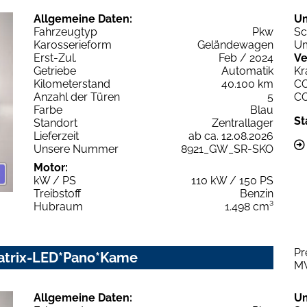
Allgemeine Daten:
U
Fahrzeugtyp
Pkw
Sc
Karosserieform
Geländewagen
Um
Erst-Zul.
Feb / 2024
Ve
Getriebe
Automatik
Kr
Kilometerstand
40.100 km
C
Anzahl der Türen
5
C
Farbe
Blau
St
Standort
Zentrallager
Lieferzeit
ab ca. 12.08.2026
Unsere Nummer
8921_GW_SR-SKO
Motor:
kW / PS
110 kW / 150 PS
Treibstoff
Benzin
Hubraum
1.498 cm³
Pr
*Matrix-LED*Pano*Kame
M
Allgemeine Daten:
U