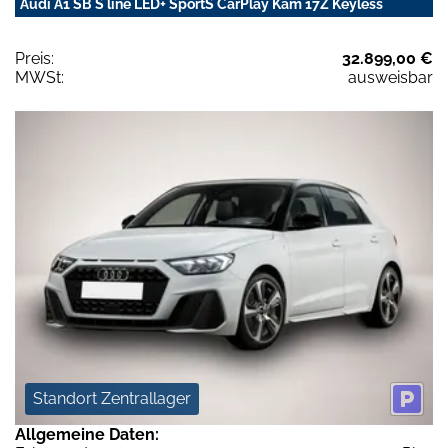
Audi A1 SB S line LED+ SportS CarPlay Kam 17Z Keyless
Preis:
32.899,00 €
MWSt:
ausweisbar
Standort Zentrallager
Allgemeine Daten: