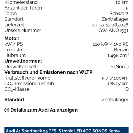
Kilometerstand
10 km
Anzahl der Türen
5
Farbe
Schwarz
Standort
Zentrallager
Lieferzeit
ab ca. 12.08.2026
Unsere Nummer
GW-ANO1531
Motor:
kW / PS
110 kW / 150 PS
Treibstoff
Benzin
Hubraum
1.498 cm³
Umweltnormen:
Umweltplakette
1 (None)
Verbrauch und Emissionen nach WLTP:
Kraftstoffverbr. komb.
5,7 l/100km
CO
-Emissionen komb.
128 g/km
2
CO
-Klasse
D
2
Standort
Zentrallager
Details zum Audi A1 anzeigen
Audi A1 Sportback 25 TFSI S tronic LED ACC SONOS Kame