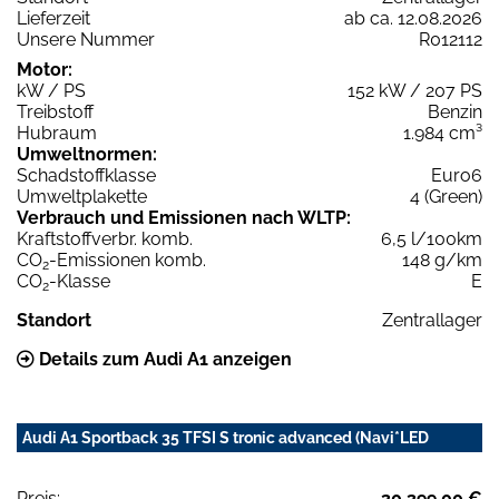
Lieferzeit
ab ca. 12.08.2026
Unsere Nummer
R012112
Motor:
kW / PS
152 kW / 207 PS
Treibstoff
Benzin
Hubraum
1.984 cm³
Umweltnormen:
Schadstoffklasse
Euro6
Umweltplakette
4 (Green)
Verbrauch und Emissionen nach WLTP:
Kraftstoffverbr. komb.
6,5 l/100km
CO
-Emissionen komb.
148 g/km
2
CO
-Klasse
E
2
Standort
Zentrallager
Details zum Audi A1 anzeigen
Audi A1 Sportback 35 TFSI S tronic advanced (Navi*LED
Preis:
30.399,00 €