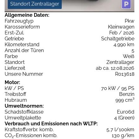
Standort Zentrallager
Allgemeine Daten:
Fahrzeugtyp
Pkw
Karosserieform
Kleinwagen
Erst-Zul.
Feb / 2026
Getriebe
Schaltgetriebe
Kilometerstand
4.990 km
Anzahl der Türen
5
Farbe
Weiß
Standort
Zentrallager
Lieferzeit
ab ca. 12.08.2026
Unsere Nummer
R013618
Motor:
kW / PS
70 kW / 95 PS
Treibstoff
Benzin
Hubraum
999 cm³
Umweltnormen:
Schadstoffklasse
Euro6d
Umweltplakette
4 (Green)
Verbrauch und Emissionen nach WLTP:
Kraftstoffverbr. komb.
5,7 l/100km
CO
-Emissionen komb.
130 g/km
2