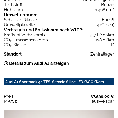
Treibstoff
Benzin
Hubraum
1.498 cm³
Umweltnormen:
Schadstoffklasse
Euro6
Umweltplakette
4 (Green)
Verbrauch und Emissionen nach WLTP:
Kraftstoffverbr. komb.
5,7 l/100km
CO
-Emissionen komb.
128 g/km
2
CO
-Klasse
D
2
Standort
Zentrallager
Details zum Audi A1 anzeigen
Audi A1 Sportback 40 TFSI S tronic S line LED/ACC/Kam
Preis:
37.599,00 €
MWSt:
ausweisbar