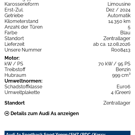
Karosserieform
Limousine
Erst-Zul.
Dez / 2024
Getriebe
Automatik
Kilometerstand
14.350 km
Anzahl der Türen
5
Farbe
Blau
Standort
Zentrallager
Lieferzeit
ab ca. 12.08.2026
Unsere Nummer
R008413
Motor:
kW / PS
70 kW / 95 PS
Treibstoff
Benzin
Hubraum
999 cm³
Umweltnormen:
Schadstoffklasse
Euro6
Umweltplakette
4 (Green)
Standort
Zentrallager
Details zum Audi A1 anzeigen
Audi A1 Sportback Sport Xenon/SHZ/PDC/Kessy