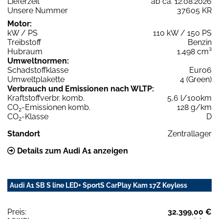
Lieferzeit
ab ca. 12.08.2026
Unsere Nummer
37605 KR
Motor:
kW / PS
110 kW / 150 PS
Treibstoff
Benzin
Hubraum
1.498 cm³
Umweltnormen:
Schadstoffklasse
Euro6
Umweltplakette
4 (Green)
Verbrauch und Emissionen nach WLTP:
Kraftstoffverbr. komb.
5,6 l/100km
CO
-Emissionen komb.
128 g/km
2
CO
-Klasse
D
2
Standort
Zentrallager
Details zum Audi A1 anzeigen
Audi A1 SB S line LED+ SportS CarPlay Kam 17Z Keyless
Preis:
32.399,00 €