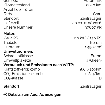
Getriebe
Automatik
Kilometerstand
2.640 km
Anzahl der Türen
5
Farbe
Grau
Standort
Zentrallager
Lieferzeit
ab ca. 12.08.2026
Unsere Nummer
37607 KR
Motor:
kW / PS
110 kW / 150 PS
Treibstoff
Benzin
Hubraum
1.498 cm³
Umweltnormen:
Schadstoffklasse
Euro6
Umweltplakette
4 (Green)
Verbrauch und Emissionen nach WLTP:
Kraftstoffverbr. komb.
5,6 l/100km
CO
-Emissionen komb.
128 g/km
2
CO
-Klasse
D
2
Standort
Zentrallager
Details zum Audi A1 anzeigen