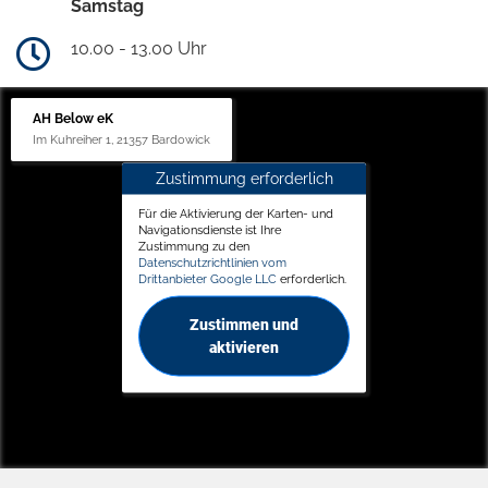
Samstag
10.00 - 13.00 Uhr
AH Below eK
Im Kuhreiher 1, 21357 Bardowick
Zustimmung erforderlich
Für die Aktivierung der Karten- und
Navigationsdienste ist Ihre
Zustimmung zu den
Datenschutzrichtlinien vom
Drittanbieter Google LLC
erforderlich.
Zustimmen und
aktivieren