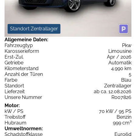
Standort Zentrallager
Allgemeine Daten:
Fahrzeugtyp
Pkw
Karosserieform
Limousine
Erst-Zul.
Apr / 2026
Getriebe
Automatik
Kilometerstand
4.990 km
Anzahl der Türen
5
Farbe
Blau
Standort
Zentrallager
Lieferzeit
ab ca. 12.08.2026
Unsere Nummer
R007826
Motor:
kW / PS
70 kW / 95 PS
Treibstoff
Benzin
Hubraum
999 cm³
Umweltnormen:
Schadstoffklasse
Euro6d