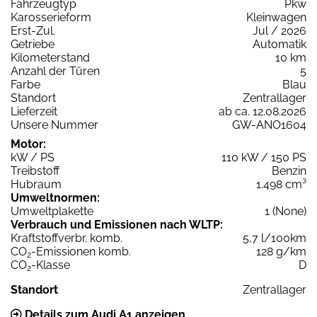
Fahrzeugtyp
Pkw
Karosserieform
Kleinwagen
Erst-Zul.
Jul / 2026
Getriebe
Automatik
Kilometerstand
10 km
Anzahl der Türen
5
Farbe
Blau
Standort
Zentrallager
Lieferzeit
ab ca. 12.08.2026
Unsere Nummer
GW-ANO1604
Motor:
kW / PS
110 kW / 150 PS
Treibstoff
Benzin
Hubraum
1.498 cm³
Umweltnormen:
Umweltplakette
1 (None)
Verbrauch und Emissionen nach WLTP:
Kraftstoffverbr. komb.
5,7 l/100km
CO
-Emissionen komb.
128 g/km
2
CO
-Klasse
D
2
Standort
Zentrallager
Details zum Audi A1 anzeigen