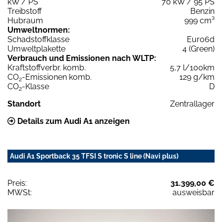
kW / PS
70 kW / 95 PS
Treibstoff
Benzin
Hubraum
999 cm³
Umweltnormen:
Schadstoffklasse
Euro6d
Umweltplakette
4 (Green)
Verbrauch und Emissionen nach WLTP:
Kraftstoffverbr. komb.
5,7 l/100km
CO
-Emissionen komb.
129 g/km
2
CO
-Klasse
D
2
Standort
Zentrallager
Details zum Audi A1 anzeigen
Audi A1 Sportback 35 TFSI S tronic S line (Navi plus)
Preis:
31.399,00 €
MWSt:
ausweisbar