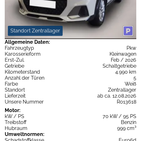
Standort Zentrallager
Allgemeine Daten:
Fahrzeugtyp
Pkw
Karosserieform
Kleinwagen
Erst-Zul.
Feb / 2026
Getriebe
Schaltgetriebe
Kilometerstand
4.990 km
Anzahl der Türen
5
Farbe
Weiß
Standort
Zentrallager
Lieferzeit
ab ca. 12.08.2026
Unsere Nummer
R013618
Motor:
kW / PS
70 kW / 95 PS
Treibstoff
Benzin
Hubraum
999 cm³
Umweltnormen:
Schadstoffklasse
Euro6d