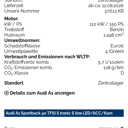
Standort
Zentrallager
Lieferzeit
ab ca. 12.08.2026
Unsere Nummer
37613 KR
Motor:
kW / PS
110 kW / 150 PS
Treibstoff
Benzin
Hubraum
1.498 cm³
Umweltnormen:
Schadstoffklasse
Euro6
Umweltplakette
4 (Green)
Verbrauch und Emissionen nach WLTP:
Kraftstoffverbr. komb.
5,7 l/100km
CO
-Emissionen komb.
128 g/km
2
CO
-Klasse
D
2
Standort
Zentrallager
Details zum Audi A1 anzeigen
Audi A1 Sportback 40 TFSI S tronic S line LED/ACC/Kam