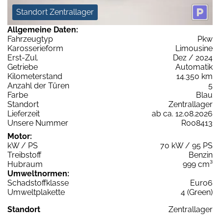
Standort Zentrallager
Allgemeine Daten:
Fahrzeugtyp
Pkw
Karosserieform
Limousine
Erst-Zul.
Dez / 2024
Getriebe
Automatik
Kilometerstand
14.350 km
Anzahl der Türen
5
Farbe
Blau
Standort
Zentrallager
Lieferzeit
ab ca. 12.08.2026
Unsere Nummer
R008413
Motor:
kW / PS
70 kW / 95 PS
Treibstoff
Benzin
Hubraum
999 cm³
Umweltnormen:
Schadstoffklasse
Euro6
Umweltplakette
4 (Green)
Standort
Zentrallager