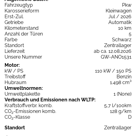
Fahrzeugtyp
Pkw
Karosserieform
Kleinwagen
Erst-Zul.
Jul / 2026
Getriebe
Automatik
Kilometerstand
10 km
Anzahl der Türen
5
Farbe
Schwarz
Standort
Zentrallager
Lieferzeit
ab ca. 12.08.2026
Unsere Nummer
GW-ANO1531
Motor:
kW / PS
110 kW / 150 PS
Treibstoff
Benzin
Hubraum
1.498 cm³
Umweltnormen:
Umweltplakette
1 (None)
Verbrauch und Emissionen nach WLTP:
Kraftstoffverbr. komb.
5,7 l/100km
CO
-Emissionen komb.
128 g/km
2
CO
-Klasse
D
2
Standort
Zentrallager