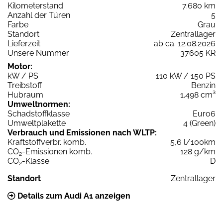
Kilometerstand
7.680 km
Anzahl der Türen
5
Farbe
Grau
Standort
Zentrallager
Lieferzeit
ab ca. 12.08.2026
Unsere Nummer
37605 KR
Motor:
kW / PS
110 kW / 150 PS
Treibstoff
Benzin
Hubraum
1.498 cm³
Umweltnormen:
Schadstoffklasse
Euro6
Umweltplakette
4 (Green)
Verbrauch und Emissionen nach WLTP:
Kraftstoffverbr. komb.
5,6 l/100km
CO
-Emissionen komb.
128 g/km
2
CO
-Klasse
D
2
Standort
Zentrallager
Details zum Audi A1 anzeigen