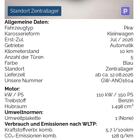
Standort Zentrallager
Allgemeine Daten:
Fahrzeugtyp
Pkw
Karosserieform
Kleinwagen
Erst-Zul.
Jul / 2026
Getriebe
Automatik
Kilometerstand
10 km
Anzahl der Türen
5
Farbe
Blau
Standort
Zentrallager
Lieferzeit
ab ca. 12.08.2026
Unsere Nummer
GW-ANO1604
Motor:
kW / PS
110 kW / 150 PS
Treibstoff
Benzin
Hubraum
1.498 cm³
Umweltnormen:
Umweltplakette
1 (None)
Verbrauch und Emissionen nach WLTP:
Kraftstoffverbr. komb.
5,7 l/100km
CO
-Emissionen komb.
128 g/km
2