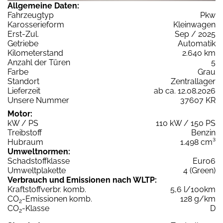
Allgemeine Daten:
Fahrzeugtyp
Pkw
Karosserieform
Kleinwagen
Erst-Zul.
Sep / 2025
Getriebe
Automatik
Kilometerstand
2.640 km
Anzahl der Türen
5
Farbe
Grau
Standort
Zentrallager
Lieferzeit
ab ca. 12.08.2026
Unsere Nummer
37607 KR
Motor:
kW / PS
110 kW / 150 PS
Treibstoff
Benzin
Hubraum
1.498 cm³
Umweltnormen:
Schadstoffklasse
Euro6
Umweltplakette
4 (Green)
Verbrauch und Emissionen nach WLTP:
Kraftstoffverbr. komb.
5,6 l/100km
CO
-Emissionen komb.
128 g/km
2
CO
-Klasse
D
2