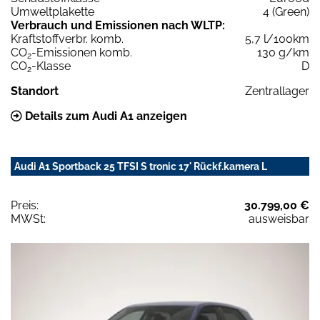
Umweltplakette
4 (Green)
Verbrauch und Emissionen nach WLTP:
Kraftstoffverbr. komb.
5,7 l/100km
CO
-Emissionen komb.
130 g/km
2
CO
-Klasse
D
2
Standort
Zentrallager
Details zum Audi A1 anzeigen
Audi A1 Sportback 25 TFSI S tronic 17' Rückf.kamera L
Preis:
30.799,00 €
MWSt:
ausweisbar