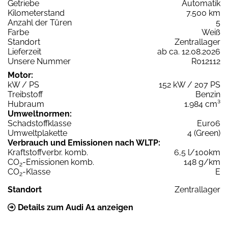
Getriebe
Automatik
Kilometerstand
7.500 km
Anzahl der Türen
5
Farbe
Weiß
Standort
Zentrallager
Lieferzeit
ab ca. 12.08.2026
Unsere Nummer
R012112
Motor:
kW / PS
152 kW / 207 PS
Treibstoff
Benzin
Hubraum
1.984 cm³
Umweltnormen:
Schadstoffklasse
Euro6
Umweltplakette
4 (Green)
Verbrauch und Emissionen nach WLTP:
Kraftstoffverbr. komb.
6,5 l/100km
CO
-Emissionen komb.
148 g/km
2
CO
-Klasse
E
2
Standort
Zentrallager
Details zum Audi A1 anzeigen