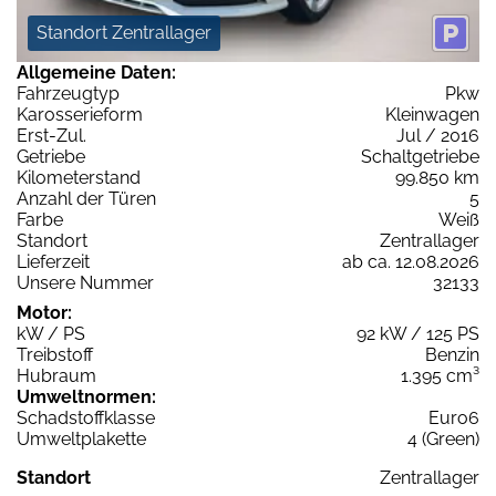
Standort Zentrallager
Allgemeine Daten:
Fahrzeugtyp
Pkw
Karosserieform
Kleinwagen
Erst-Zul.
Jul / 2016
Getriebe
Schaltgetriebe
Kilometerstand
99.850 km
Anzahl der Türen
5
Farbe
Weiß
Standort
Zentrallager
Lieferzeit
ab ca. 12.08.2026
Unsere Nummer
32133
Motor:
kW / PS
92 kW / 125 PS
Treibstoff
Benzin
Hubraum
1.395 cm³
Umweltnormen:
Schadstoffklasse
Euro6
Umweltplakette
4 (Green)
Standort
Zentrallager