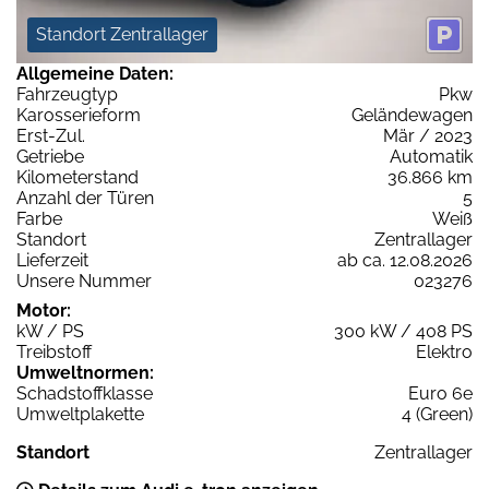
Standort Zentrallager
Allgemeine Daten:
Fahrzeugtyp
Pkw
Karosserieform
Geländewagen
Erst-Zul.
Mär / 2023
Getriebe
Automatik
Kilometerstand
36.866 km
Anzahl der Türen
5
Farbe
Weiß
Standort
Zentrallager
Lieferzeit
ab ca. 12.08.2026
Unsere Nummer
023276
Motor:
kW / PS
300 kW / 408 PS
Treibstoff
Elektro
Umweltnormen:
Schadstoffklasse
Euro 6e
Umweltplakette
4 (Green)
Standort
Zentrallager