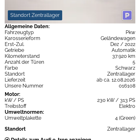
Standort Zentrallager
Allgemeine Daten:
Fahrzeugtyp
Pkw
Karosserieform
Geländewagen
Erst-Zul.
Dez / 2022
Getriebe
Automatik
Kilometerstand
37.920 km
Anzahl der Türen
5
Farbe
Schwarz
Standort
Zentrallager
Lieferzeit
ab ca. 12.08.2026
Unsere Nummer
016108
Motor:
kW / PS
230 kW / 313 PS
Treibstoff
Elektro
Umweltnormen:
Umweltplakette
4 (Green)
Standort
Zentrallager
Details zum Audi e-tron anzeigen