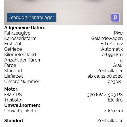
Standort Zentrallager
Allgemeine Daten:
Fahrzeugtyp
Pkw
Karosserieform
Geländewagen
Erst-Zul.
Feb / 2022
Getriebe
Automatik
Kilometerstand
26.991 km
Anzahl der Türen
5
Farbe
Grau
Standort
Zentrallager
Lieferzeit
ab ca. 12.08.2026
Unsere Nummer
023081
Motor:
kW / PS
370 kW / 503 PS
Treibstoff
Elektro
Umweltnormen:
Umweltplakette
4 (Green)
Standort
Zentrallager