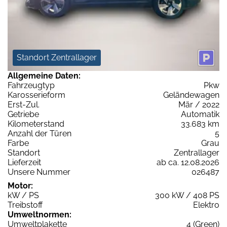
Standort Zentrallager
Allgemeine Daten:
Fahrzeugtyp
Pkw
Karosserieform
Geländewagen
Erst-Zul.
Mär / 2022
Getriebe
Automatik
Kilometerstand
33.683 km
Anzahl der Türen
5
Farbe
Grau
Standort
Zentrallager
Lieferzeit
ab ca. 12.08.2026
Unsere Nummer
026487
Motor:
kW / PS
300 kW / 408 PS
Treibstoff
Elektro
Umweltnormen:
Umweltplakette
4 (Green)