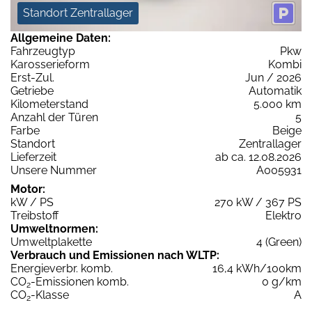
Standort Zentrallager
Allgemeine Daten:
Fahrzeugtyp
Pkw
Karosserieform
Kombi
Erst-Zul.
Jun / 2026
Getriebe
Automatik
Kilometerstand
5.000 km
Anzahl der Türen
5
Farbe
Beige
Standort
Zentrallager
Lieferzeit
ab ca. 12.08.2026
Unsere Nummer
A005931
Motor:
kW / PS
270 kW / 367 PS
Treibstoff
Elektro
Umweltnormen:
Umweltplakette
4 (Green)
Verbrauch und Emissionen nach WLTP:
Energieverbr. komb.
16,4 kWh/100km
CO
-Emissionen komb.
0 g/km
2
CO
-Klasse
A
2