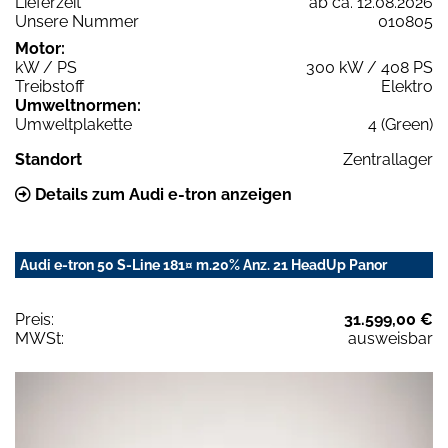
Lieferzeit
ab ca. 12.08.2026
Unsere Nummer
010805
Motor:
kW / PS
300 kW / 408 PS
Treibstoff
Elektro
Umweltnormen:
Umweltplakette
4 (Green)
Standort
Zentrallager
Details zum Audi e-tron anzeigen
Audi e-tron 50 S-Line 181¤ m.20% Anz. 21 HeadUp Panor
Preis:
31.599,00 €
MWSt:
ausweisbar