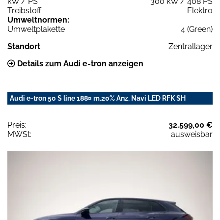
kW / PS
300 kW / 408 PS
Treibstoff
Elektro
Umweltnormen:
Umweltplakette
4 (Green)
Standort
Zentrallager
Details zum Audi e-tron anzeigen
Audi e-tron 50 S line 188¤ m.20% Anz. Navi LED RFK SH
Preis:
32.599,00 €
MWSt:
ausweisbar