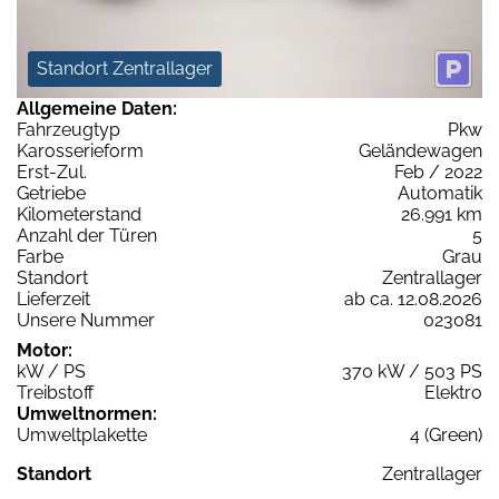
Standort Zentrallager
Allgemeine Daten:
Fahrzeugtyp
Pkw
Karosserieform
Geländewagen
Erst-Zul.
Feb / 2022
Getriebe
Automatik
Kilometerstand
26.991 km
Anzahl der Türen
5
Farbe
Grau
Standort
Zentrallager
Lieferzeit
ab ca. 12.08.2026
Unsere Nummer
023081
Motor:
kW / PS
370 kW / 503 PS
Treibstoff
Elektro
Umweltnormen:
Umweltplakette
4 (Green)
Standort
Zentrallager