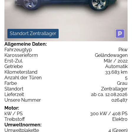
Standort Zentrallager
Allgemeine Daten:
Fahrzeugtyp
Pkw
Karosserieform
Geländewagen
Erst-Zul.
Mär / 2022
Getriebe
Automatik
Kilometerstand
33.683 km
Anzahl der Türen
5
Farbe
Grau
Standort
Zentrallager
Lieferzeit
ab ca. 12.08.2026
Unsere Nummer
026487
Motor:
kW / PS
300 kW / 408 PS
Treibstoff
Elektro
Umweltnormen:
Umweltplakette
4 (Green)