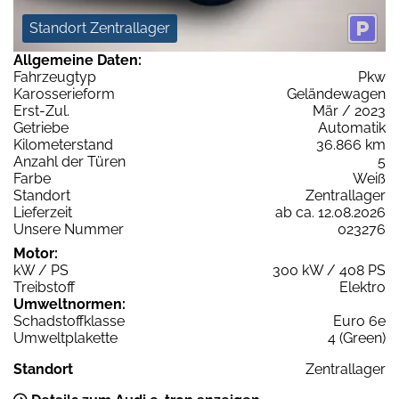
Standort Zentrallager
Allgemeine Daten:
Fahrzeugtyp
Pkw
Karosserieform
Geländewagen
Erst-Zul.
Mär / 2023
Getriebe
Automatik
Kilometerstand
36.866 km
Anzahl der Türen
5
Farbe
Weiß
Standort
Zentrallager
Lieferzeit
ab ca. 12.08.2026
Unsere Nummer
023276
Motor:
kW / PS
300 kW / 408 PS
Treibstoff
Elektro
Umweltnormen:
Schadstoffklasse
Euro 6e
Umweltplakette
4 (Green)
Standort
Zentrallager