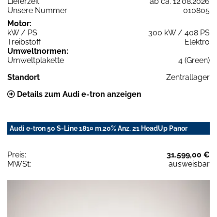
Lieferzeit
ab ca. 12.08.2026
Unsere Nummer
010805
Motor:
kW / PS
300 kW / 408 PS
Treibstoff
Elektro
Umweltnormen:
Umweltplakette
4 (Green)
Standort
Zentrallager
Details zum Audi e-tron anzeigen
Audi e-tron 50 S-Line 181¤ m.20% Anz. 21 HeadUp Panor
Preis:
31.599,00 €
MWSt:
ausweisbar