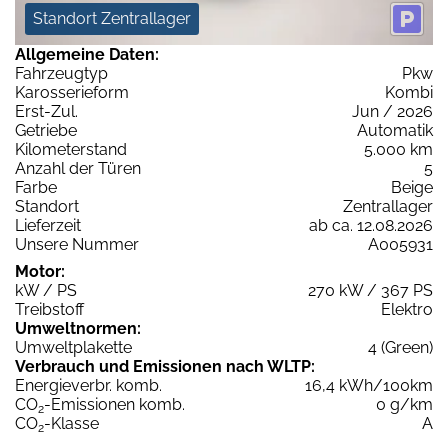
Standort Zentrallager
Allgemeine Daten:
Fahrzeugtyp
Pkw
Karosserieform
Kombi
Erst-Zul.
Jun / 2026
Getriebe
Automatik
Kilometerstand
5.000 km
Anzahl der Türen
5
Farbe
Beige
Standort
Zentrallager
Lieferzeit
ab ca. 12.08.2026
Unsere Nummer
A005931
Motor:
kW / PS
270 kW / 367 PS
Treibstoff
Elektro
Umweltnormen:
Umweltplakette
4 (Green)
Verbrauch und Emissionen nach WLTP:
Energieverbr. komb.
16,4 kWh/100km
CO
-Emissionen komb.
0 g/km
2
CO
-Klasse
A
2