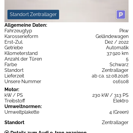
Standort Zentrallager
Allgemeine Daten:
Fahrzeugtyp
Pkw
Karosserieform
Geländewagen
Erst-Zul.
Dez / 2022
Getriebe
Automatik
Kilometerstand
37.920 km
Anzahl der Türen
5
Farbe
Schwarz
Standort
Zentrallager
Lieferzeit
ab ca. 12.08.2026
Unsere Nummer
016108
Motor:
kW / PS
230 kW / 313 PS
Treibstoff
Elektro
Umweltnormen:
Umweltplakette
4 (Green)
Standort
Zentrallager
Details zum Audi e-tron anzeigen