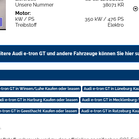
Unsere Nummer
38071 KR
Motor:
kW / PS
350 kW / 476 PS
Treibstoff
Elektro
itere Audi e-tron GT und andere Fahrzeuge können Sie hier s
e-tron GT in Winsen/Luhe Kaufen oder leasen
Audi e-tron GT in Lüneburg Ka
di e-tron GT in Harburg Kaufen oder leasen
Audi e-tron GT in Mecklenburg
e-tron GT in Geesthacht Kaufen oder leasen
Audi e-tron GT in Ratzeburg Kau
.
2