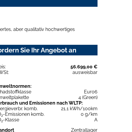
rtes, aber qualitativ hochwertiges
rdern Sie Ihr Angebot an
eis:
56.699,00 €
WSt:
ausweisbar
mweltnormen:
hadstoffklasse
Euro6
weltplakette
4 (Green)
rbrauch und Emissionen nach WLTP:
ergieverbr. komb.
21,1 kWh/100km
O
-Emissionen komb.
0 g/km
2
O
-Klasse
A
2
andort
Zentrallager