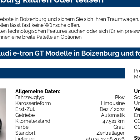
ebote in Boizenburg und sichern Sie sich Ihren Traumwagen.
len lässt fast keine Wünsche offen.
en technologischen Features suchen oder sich für ein preiswe
hnen eine breite Palette an Optionen.
udi e-tron GT Modelle in Boizenburg und fo
Pr
M
Allgemeine Daten:
U
Fahrzeugtyp
Pkw
Sc
Karosserieform
Limousine
Um
Erst-Zul.
Dez / 2022
Ve
Getriebe
Automatik
En
Kilometerstand
47.521 km
C
Farbe
Grau
C
Standort
Zentrallager
St
Lieferzeit
ab ca. 12.08.2026