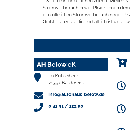
* Weitere Informationen zum offiziellen K
Stromverbrauch neuer Pkw können dem 'Lei
den offiziellen Stromverbrauch neuer P
GmbH' unentgeltlich erhältlich ist unter 
AH Below eK
Im Kuhreiher 1
21357 Bardowick
info@autohaus-below.de
0 41 31 / 122 90