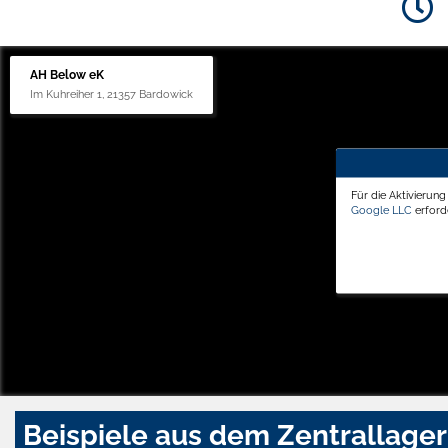
AH Below eK
Im Kuhreiher 1, 21357 Bardowick
Für die Aktivierun
Google LLC
erforde
Beispiele aus dem Zentrallager