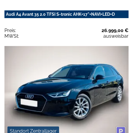
Audi A4 Avant 35 2.0 TFSI S-tronic AHK+17"+NAVI+LED+D
Preis:
26.999,00 €
MWSt:
ausweisbar
Standort Zentrallager