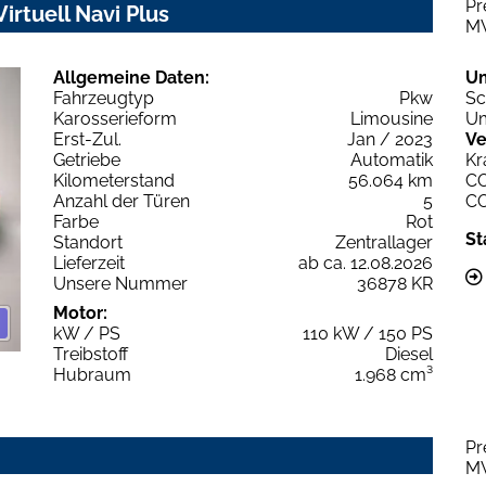
Pr
irtuell Navi Plus
M
Allgemeine Daten:
U
Fahrzeugtyp
Pkw
Sc
Karosserieform
Limousine
Um
Erst-Zul.
Jan / 2023
Ve
Getriebe
Automatik
Kr
Kilometerstand
56.064 km
C
Anzahl der Türen
5
C
Farbe
Rot
St
Standort
Zentrallager
Lieferzeit
ab ca. 12.08.2026
Unsere Nummer
36878 KR
Motor:
kW / PS
110 kW / 150 PS
Treibstoff
Diesel
Hubraum
1.968 cm³
Pr
M