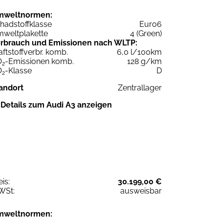
mweltnormen:
hadstoffklasse
Euro6
weltplakette
4 (Green)
rbrauch und Emissionen nach WLTP:
aftstoffverbr. komb.
6,0 l/100km
O
-Emissionen komb.
128 g/km
2
O
-Klasse
D
2
andort
Zentrallager
Details zum Audi A3 anzeigen
eis:
30.199,00 €
WSt:
ausweisbar
mweltnormen: