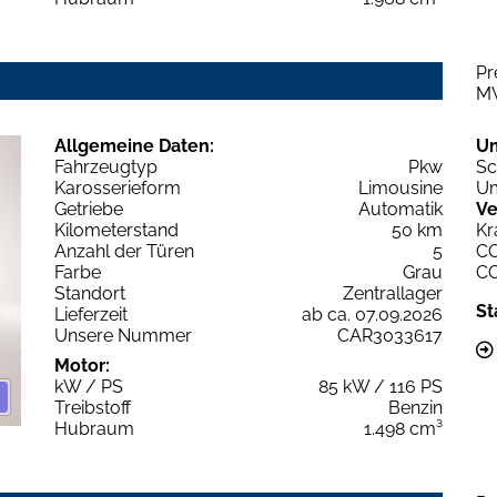
Pr
M
Allgemeine Daten:
U
Fahrzeugtyp
Pkw
Sc
Karosserieform
Limousine
Um
Getriebe
Automatik
Ve
Kilometerstand
50 km
Kr
Anzahl der Türen
5
C
Farbe
Grau
C
Standort
Zentrallager
St
Lieferzeit
ab ca. 07.09.2026
Unsere Nummer
CAR3033617
Motor:
kW / PS
85 kW / 116 PS
Treibstoff
Benzin
Hubraum
1.498 cm³