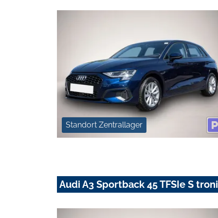
Standort Zentrallager
Audi A3 Sportback 45 TFSIe S troni