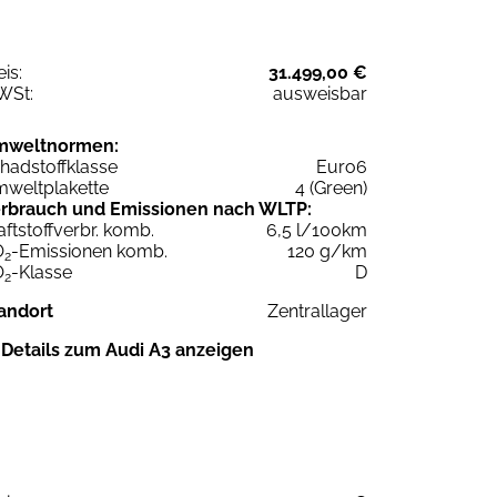
eis:
31.499,00 €
WSt:
ausweisbar
mweltnormen:
hadstoffklasse
Euro6
weltplakette
4 (Green)
rbrauch und Emissionen nach WLTP:
aftstoffverbr. komb.
6,5 l/100km
O
-Emissionen komb.
120 g/km
2
O
-Klasse
D
2
andort
Zentrallager
Details zum Audi A3 anzeigen