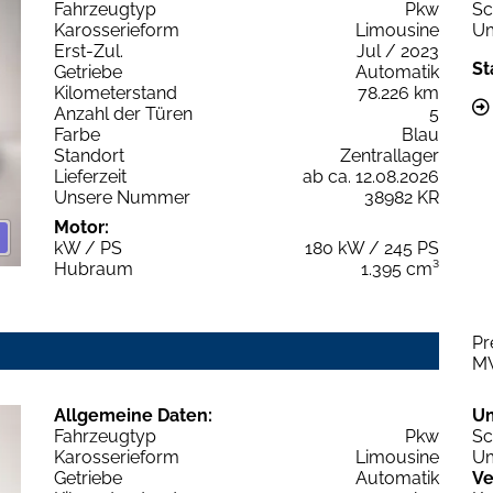
Fahrzeugtyp
Pkw
Sc
Karosserieform
Limousine
Um
Erst-Zul.
Jul / 2023
St
Getriebe
Automatik
Kilometerstand
78.226 km
Anzahl der Türen
5
Farbe
Blau
Standort
Zentrallager
Lieferzeit
ab ca. 12.08.2026
Unsere Nummer
38982 KR
Motor:
kW / PS
180 kW / 245 PS
Hubraum
1.395 cm³
Pr
M
Allgemeine Daten:
U
Fahrzeugtyp
Pkw
Sc
Karosserieform
Limousine
Um
Getriebe
Automatik
Ve