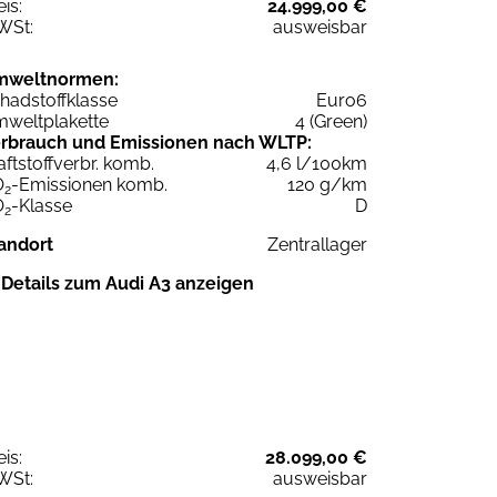
eis:
24.999,00 €
WSt:
ausweisbar
mweltnormen:
hadstoffklasse
Euro6
weltplakette
4 (Green)
rbrauch und Emissionen nach WLTP:
aftstoffverbr. komb.
4,6 l/100km
O
-Emissionen komb.
120 g/km
2
O
-Klasse
D
2
andort
Zentrallager
Details zum Audi A3 anzeigen
eis:
28.099,00 €
WSt:
ausweisbar