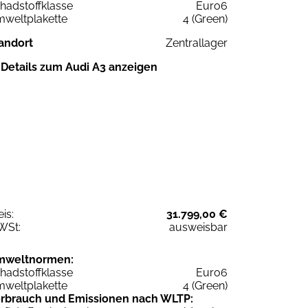
hadstoffklasse
Euro6
weltplakette
4 (Green)
andort
Zentrallager
Details zum Audi A3 anzeigen
eis:
31.799,00 €
WSt:
ausweisbar
mweltnormen:
hadstoffklasse
Euro6
weltplakette
4 (Green)
rbrauch und Emissionen nach WLTP: