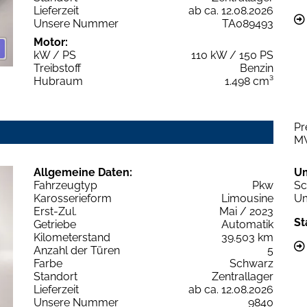
Lieferzeit
ab ca. 12.08.2026
Unsere Nummer
TA089493
Motor:
kW / PS
110 kW / 150 PS
Treibstoff
Benzin
Hubraum
1.498 cm³
Pr
M
Allgemeine Daten:
U
Fahrzeugtyp
Pkw
Sc
Karosserieform
Limousine
Um
Erst-Zul.
Mai / 2023
St
Getriebe
Automatik
Kilometerstand
39.503 km
Anzahl der Türen
5
Farbe
Schwarz
Standort
Zentrallager
Lieferzeit
ab ca. 12.08.2026
Unsere Nummer
9840