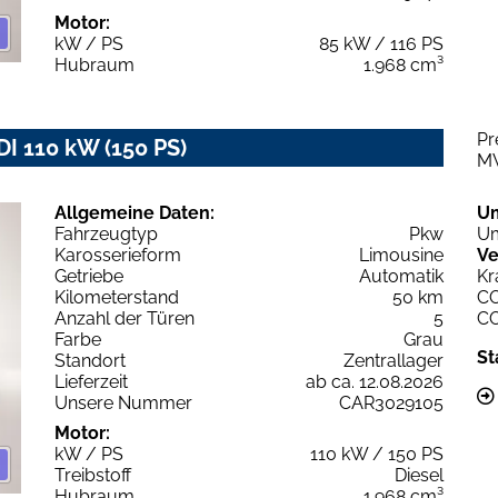
Motor:
kW / PS
85 kW / 116 PS
Hubraum
1.968 cm³
Pr
DI 110 kW (150 PS)
M
Allgemeine Daten:
U
Fahrzeugtyp
Pkw
Um
Karosserieform
Limousine
Ve
Getriebe
Automatik
Kr
Kilometerstand
50 km
C
Anzahl der Türen
5
C
Farbe
Grau
St
Standort
Zentrallager
Lieferzeit
ab ca. 12.08.2026
Unsere Nummer
CAR3029105
Motor:
kW / PS
110 kW / 150 PS
Treibstoff
Diesel
Hubraum
1.968 cm³