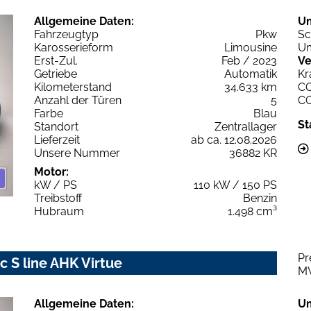
Allgemeine Daten:
U
Fahrzeugtyp
Pkw
Sc
Karosserieform
Limousine
Um
Erst-Zul.
Feb / 2023
Ve
Getriebe
Automatik
Kr
Kilometerstand
34.633 km
C
Anzahl der Türen
5
C
Farbe
Blau
St
Standort
Zentrallager
Lieferzeit
ab ca. 12.08.2026
Unsere Nummer
36882 KR
Motor:
kW / PS
110 kW / 150 PS
Treibstoff
Benzin
Hubraum
1.498 cm³
Pr
c S line AHK Virtue
M
Allgemeine Daten:
U