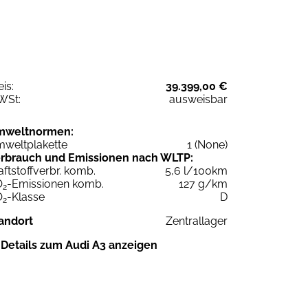
eis:
39.399,00 €
WSt:
ausweisbar
mweltnormen:
weltplakette
1 (None)
rbrauch und Emissionen nach WLTP:
aftstoffverbr. komb.
5,6 l/100km
O
-Emissionen komb.
127 g/km
2
O
-Klasse
D
2
andort
Zentrallager
Details zum Audi A3 anzeigen