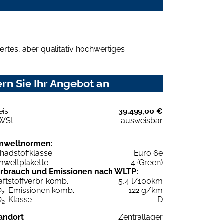
rtes, aber qualitativ hochwertiges
rn Sie Ihr Angebot an
eis:
39.499,00 €
WSt:
ausweisbar
mweltnormen:
hadstoffklasse
Euro 6e
weltplakette
4 (Green)
rbrauch und Emissionen nach WLTP:
aftstoffverbr. komb.
5,4 l/100km
O
-Emissionen komb.
122 g/km
2
O
-Klasse
D
2
andort
Zentrallager