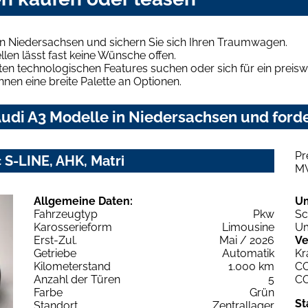
in Niedersachsen und sichern Sie sich Ihren Traumwagen.
len lässt fast keine Wünsche offen.
en technologischen Features suchen oder sich für ein preiswe
hnen eine breite Palette an Optionen.
udi A3 Modelle in Niedersachsen und forde
Pr
 S-LINE, AHK, Matri
M
Allgemeine Daten:
U
Fahrzeugtyp
Pkw
Sc
Karosserieform
Limousine
Um
Erst-Zul.
Mai / 2026
Ve
Getriebe
Automatik
Kr
Kilometerstand
1.000 km
C
Anzahl der Türen
5
C
Farbe
Grün
St
Standort
Zentrallager