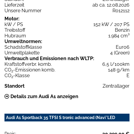
Lieferzeit
ab ca. 12.08.2026
Unsere Nummer
R012112
Motor:
kW / PS
152 kW / 207 PS
Treibstoff
Benzin
Hubraum
1.984 cm³
Umweltnormen:
Schadstoffklasse
Euro6
Umweltplakette
4 (Green)
Verbrauch und Emissionen nach WLTP:
Kraftstoffverbr. komb.
6,5 l/100km
CO
-Emissionen komb.
148 g/km
2
CO
-Klasse
E
2
Standort
Zentrallager
Details zum Audi A1 anzeigen
Audi A1 Sportback 35 TFSI S tronic advanced (Navi*LED
Preis:
30.399,00 €