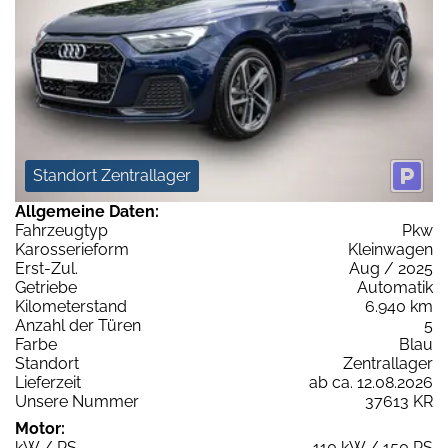
Standort Zentrallager
Allgemeine Daten:
Fahrzeugtyp
Pkw
Karosserieform
Kleinwagen
Erst-Zul.
Aug / 2025
Getriebe
Automatik
Kilometerstand
6.940 km
Anzahl der Türen
5
Farbe
Blau
Standort
Zentrallager
Lieferzeit
ab ca. 12.08.2026
Unsere Nummer
37613 KR
Motor:
kW / PS
110 kW / 150 PS