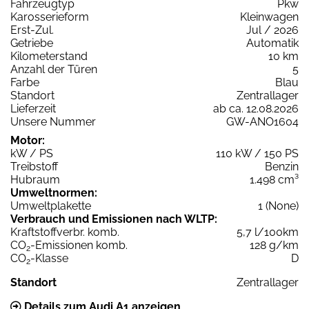
Fahrzeugtyp
Pkw
Karosserieform
Kleinwagen
Erst-Zul.
Jul / 2026
Getriebe
Automatik
Kilometerstand
10 km
Anzahl der Türen
5
Farbe
Blau
Standort
Zentrallager
Lieferzeit
ab ca. 12.08.2026
Unsere Nummer
GW-ANO1604
Motor:
kW / PS
110 kW / 150 PS
Treibstoff
Benzin
Hubraum
1.498 cm³
Umweltnormen:
Umweltplakette
1 (None)
Verbrauch und Emissionen nach WLTP:
Kraftstoffverbr. komb.
5,7 l/100km
CO
-Emissionen komb.
128 g/km
2
CO
-Klasse
D
2
Standort
Zentrallager
Details zum Audi A1 anzeigen