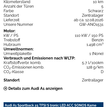
Kilometerstand
10 km
Anzahl der Türen
5
Farbe
Schwarz
Standort
Zentrallager
Lieferzeit
ab ca. 12.08.2026
Unsere Nummer
GW-ANO1531
Motor:
kW / PS
110 kW / 150 PS
Treibstoff
Benzin
Hubraum
1.498 cm³
Umweltnormen:
Umweltplakette
1 (None)
Verbrauch und Emissionen nach WLTP:
Kraftstoffverbr. komb.
5,7 l/100km
CO
-Emissionen komb.
128 g/km
2
CO
-Klasse
D
2
Standort
Zentrallager
Details zum Audi A1 anzeigen
Audi A1 Sportback 25 TFSI S tronic LED ACC SONOS Kame