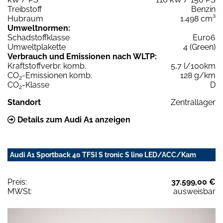
Treibstoff
Benzin
Hubraum
1.498 cm³
Umweltnormen:
Schadstoffklasse
Euro6
Umweltplakette
4 (Green)
Verbrauch und Emissionen nach WLTP:
Kraftstoffverbr. komb.
5,7 l/100km
CO
-Emissionen komb.
128 g/km
2
CO
-Klasse
D
2
Standort
Zentrallager
Details zum Audi A1 anzeigen
Audi A1 Sportback 40 TFSI S tronic S line LED/ACC/Kam
Preis:
37.599,00 €
MWSt:
ausweisbar