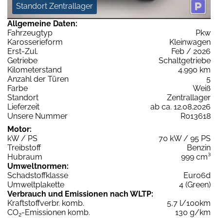
Standort Zentrallager
Allgemeine Daten:
Fahrzeugtyp
Pkw
Karosserieform
Kleinwagen
Erst-Zul.
Feb / 2026
Getriebe
Schaltgetriebe
Kilometerstand
4.990 km
Anzahl der Türen
5
Farbe
Weiß
Standort
Zentrallager
Lieferzeit
ab ca. 12.08.2026
Unsere Nummer
R013618
Motor:
kW / PS
70 kW / 95 PS
Treibstoff
Benzin
Hubraum
999 cm³
Umweltnormen:
Schadstoffklasse
Euro6d
Umweltplakette
4 (Green)
Verbrauch und Emissionen nach WLTP:
Kraftstoffverbr. komb.
5,7 l/100km
CO
-Emissionen komb.
130 g/km
2