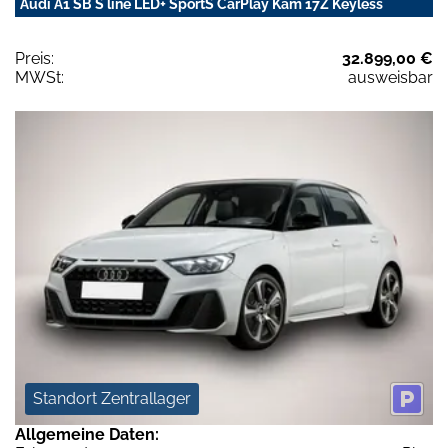
Audi A1 SB S line LED+ SportS CarPlay Kam 17Z Keyless
Preis:
32.899,00 €
MWSt:
ausweisbar
Standort Zentrallager
Allgemeine Daten: