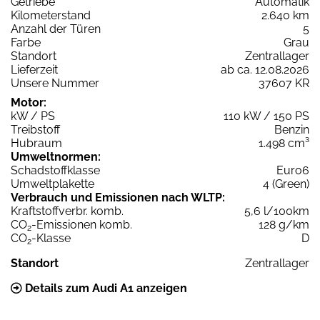
Getriebe
Automatik
Kilometerstand
2.640 km
Anzahl der Türen
5
Farbe
Grau
Standort
Zentrallager
Lieferzeit
ab ca. 12.08.2026
Unsere Nummer
37607 KR
Motor:
kW / PS
110 kW / 150 PS
Treibstoff
Benzin
Hubraum
1.498 cm³
Umweltnormen:
Schadstoffklasse
Euro6
Umweltplakette
4 (Green)
Verbrauch und Emissionen nach WLTP:
Kraftstoffverbr. komb.
5,6 l/100km
CO
-Emissionen komb.
128 g/km
2
CO
-Klasse
D
2
Standort
Zentrallager
Details zum Audi A1 anzeigen