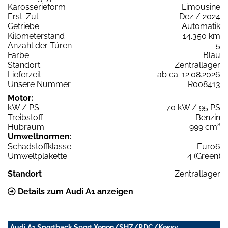
Karosserieform
Limousine
Erst-Zul.
Dez / 2024
Getriebe
Automatik
Kilometerstand
14.350 km
Anzahl der Türen
5
Farbe
Blau
Standort
Zentrallager
Lieferzeit
ab ca. 12.08.2026
Unsere Nummer
R008413
Motor:
kW / PS
70 kW / 95 PS
Treibstoff
Benzin
Hubraum
999 cm³
Umweltnormen:
Schadstoffklasse
Euro6
Umweltplakette
4 (Green)
Standort
Zentrallager
Details zum Audi A1 anzeigen
Audi A1 Sportback Sport Xenon/SHZ/PDC/Kessy