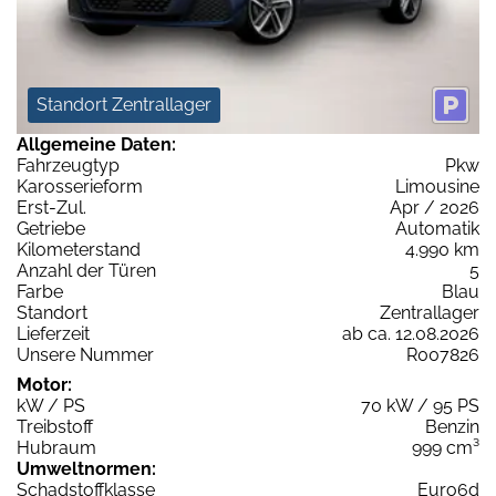
Standort Zentrallager
Allgemeine Daten:
Fahrzeugtyp
Pkw
Karosserieform
Limousine
Erst-Zul.
Apr / 2026
Getriebe
Automatik
Kilometerstand
4.990 km
Anzahl der Türen
5
Farbe
Blau
Standort
Zentrallager
Lieferzeit
ab ca. 12.08.2026
Unsere Nummer
R007826
Motor:
kW / PS
70 kW / 95 PS
Treibstoff
Benzin
Hubraum
999 cm³
Umweltnormen:
Schadstoffklasse
Euro6d