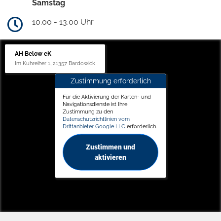
Samstag
10.00 - 13.00 Uhr
AH Below eK
Im Kuhreiher 1, 21357 Bardowick
Zustimmung erforderlich
Für die Aktivierung der Karten- und
Navigationsdienste ist Ihre
Zustimmung zu den
Datenschutzrichtlinien vom
Drittanbieter Google LLC
erforderlich.
Zustimmen und
aktivieren