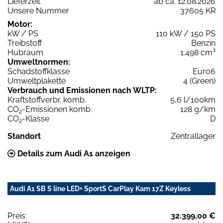
Lieferzeit
ab ca. 12.08.2026
Unsere Nummer
37605 KR
Motor:
kW / PS
110 kW / 150 PS
Treibstoff
Benzin
Hubraum
1.498 cm³
Umweltnormen:
Schadstoffklasse
Euro6
Umweltplakette
4 (Green)
Verbrauch und Emissionen nach WLTP:
Kraftstoffverbr. komb.
5,6 l/100km
CO
-Emissionen komb.
128 g/km
2
CO
-Klasse
D
2
Standort
Zentrallager
Details zum Audi A1 anzeigen
Audi A1 SB S line LED+ SportS CarPlay Kam 17Z Keyless
Preis:
32.399,00 €