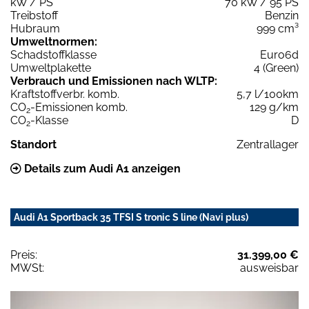
kW / PS
70 kW / 95 PS
Treibstoff
Benzin
Hubraum
999 cm³
Umweltnormen:
Schadstoffklasse
Euro6d
Umweltplakette
4 (Green)
Verbrauch und Emissionen nach WLTP:
Kraftstoffverbr. komb.
5,7 l/100km
CO
-Emissionen komb.
129 g/km
2
CO
-Klasse
D
2
Standort
Zentrallager
Details zum Audi A1 anzeigen
Audi A1 Sportback 35 TFSI S tronic S line (Navi plus)
Preis:
31.399,00 €
MWSt:
ausweisbar