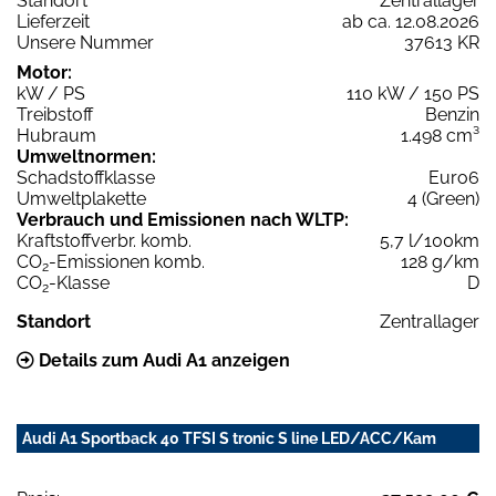
Standort
Zentrallager
Lieferzeit
ab ca. 12.08.2026
Unsere Nummer
37613 KR
Motor:
kW / PS
110 kW / 150 PS
Treibstoff
Benzin
Hubraum
1.498 cm³
Umweltnormen:
Schadstoffklasse
Euro6
Umweltplakette
4 (Green)
Verbrauch und Emissionen nach WLTP:
Kraftstoffverbr. komb.
5,7 l/100km
CO
-Emissionen komb.
128 g/km
2
CO
-Klasse
D
2
Standort
Zentrallager
Details zum Audi A1 anzeigen
Audi A1 Sportback 40 TFSI S tronic S line LED/ACC/Kam