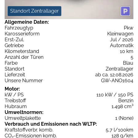
Standort Zentrallager
Allgemeine Daten:
Fahrzeugtyp
Pkw
Karosserieform
Kleinwagen
Erst-Zul.
Jul / 2026
Getriebe
Automatik
Kilometerstand
10 km
Anzahl der Türen
5
Farbe
Blau
Standort
Zentrallager
Lieferzeit
ab ca. 12.08.2026
Unsere Nummer
GW-ANO1604
Motor:
kW / PS
110 kW / 150 PS
Treibstoff
Benzin
Hubraum
1.498 cm³
Umweltnormen:
Umweltplakette
1 (None)
Verbrauch und Emissionen nach WLTP:
Kraftstoffverbr. komb.
5,7 l/100km
CO
-Emissionen komb.
128 g/km
2