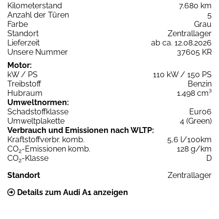
Kilometerstand
7.680 km
Anzahl der Türen
5
Farbe
Grau
Standort
Zentrallager
Lieferzeit
ab ca. 12.08.2026
Unsere Nummer
37605 KR
Motor:
kW / PS
110 kW / 150 PS
Treibstoff
Benzin
Hubraum
1.498 cm³
Umweltnormen:
Schadstoffklasse
Euro6
Umweltplakette
4 (Green)
Verbrauch und Emissionen nach WLTP:
Kraftstoffverbr. komb.
5,6 l/100km
CO
-Emissionen komb.
128 g/km
2
CO
-Klasse
D
2
Standort
Zentrallager
Details zum Audi A1 anzeigen