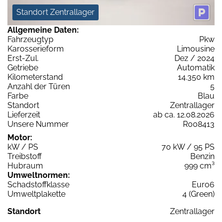
Standort Zentrallager
Allgemeine Daten:
Fahrzeugtyp
Pkw
Karosserieform
Limousine
Erst-Zul.
Dez / 2024
Getriebe
Automatik
Kilometerstand
14.350 km
Anzahl der Türen
5
Farbe
Blau
Standort
Zentrallager
Lieferzeit
ab ca. 12.08.2026
Unsere Nummer
R008413
Motor:
kW / PS
70 kW / 95 PS
Treibstoff
Benzin
Hubraum
999 cm³
Umweltnormen:
Schadstoffklasse
Euro6
Umweltplakette
4 (Green)
Standort
Zentrallager