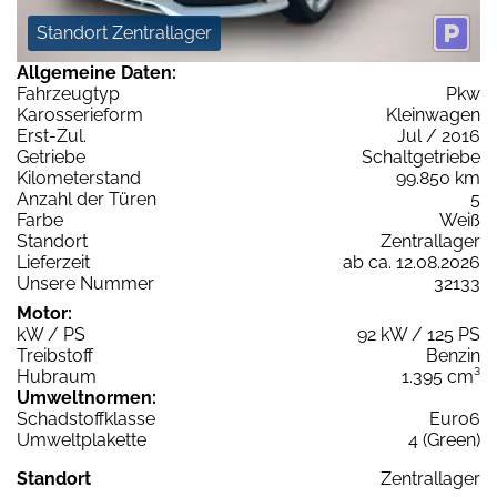
Standort Zentrallager
Allgemeine Daten:
Fahrzeugtyp
Pkw
Karosserieform
Kleinwagen
Erst-Zul.
Jul / 2016
Getriebe
Schaltgetriebe
Kilometerstand
99.850 km
Anzahl der Türen
5
Farbe
Weiß
Standort
Zentrallager
Lieferzeit
ab ca. 12.08.2026
Unsere Nummer
32133
Motor:
kW / PS
92 kW / 125 PS
Treibstoff
Benzin
Hubraum
1.395 cm³
Umweltnormen:
Schadstoffklasse
Euro6
Umweltplakette
4 (Green)
Standort
Zentrallager