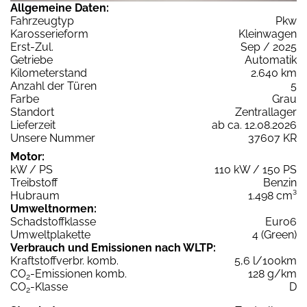
Allgemeine Daten:
Fahrzeugtyp
Pkw
Karosserieform
Kleinwagen
Erst-Zul.
Sep / 2025
Getriebe
Automatik
Kilometerstand
2.640 km
Anzahl der Türen
5
Farbe
Grau
Standort
Zentrallager
Lieferzeit
ab ca. 12.08.2026
Unsere Nummer
37607 KR
Motor:
kW / PS
110 kW / 150 PS
Treibstoff
Benzin
Hubraum
1.498 cm³
Umweltnormen:
Schadstoffklasse
Euro6
Umweltplakette
4 (Green)
Verbrauch und Emissionen nach WLTP:
Kraftstoffverbr. komb.
5,6 l/100km
CO
-Emissionen komb.
128 g/km
2
CO
-Klasse
D
2