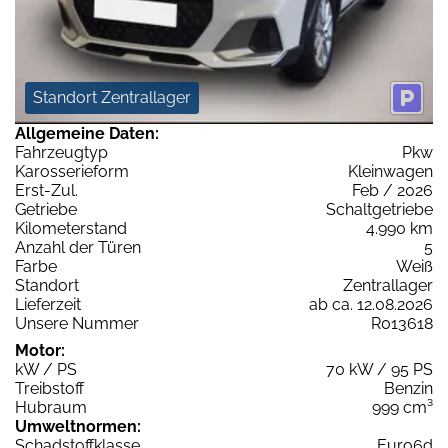
Standort Zentrallager
Allgemeine Daten:
Fahrzeugtyp
Pkw
Karosserieform
Kleinwagen
Erst-Zul.
Feb / 2026
Getriebe
Schaltgetriebe
Kilometerstand
4.990 km
Anzahl der Türen
5
Farbe
Weiß
Standort
Zentrallager
Lieferzeit
ab ca. 12.08.2026
Unsere Nummer
R013618
Motor:
kW / PS
70 kW / 95 PS
Treibstoff
Benzin
Hubraum
999 cm³
Umweltnormen:
Schadstoffklasse
Euro6d