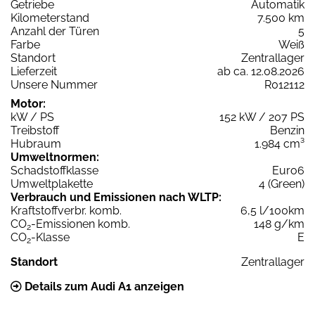
Getriebe
Automatik
Kilometerstand
7.500 km
Anzahl der Türen
5
Farbe
Weiß
Standort
Zentrallager
Lieferzeit
ab ca. 12.08.2026
Unsere Nummer
R012112
Motor:
kW / PS
152 kW / 207 PS
Treibstoff
Benzin
Hubraum
1.984 cm³
Umweltnormen:
Schadstoffklasse
Euro6
Umweltplakette
4 (Green)
Verbrauch und Emissionen nach WLTP:
Kraftstoffverbr. komb.
6,5 l/100km
CO
-Emissionen komb.
148 g/km
2
CO
-Klasse
E
2
Standort
Zentrallager
Details zum Audi A1 anzeigen