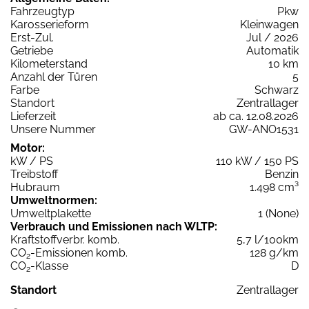
Fahrzeugtyp
Pkw
Karosserieform
Kleinwagen
Erst-Zul.
Jul / 2026
Getriebe
Automatik
Kilometerstand
10 km
Anzahl der Türen
5
Farbe
Schwarz
Standort
Zentrallager
Lieferzeit
ab ca. 12.08.2026
Unsere Nummer
GW-ANO1531
Motor:
kW / PS
110 kW / 150 PS
Treibstoff
Benzin
Hubraum
1.498 cm³
Umweltnormen:
Umweltplakette
1 (None)
Verbrauch und Emissionen nach WLTP:
Kraftstoffverbr. komb.
5,7 l/100km
CO
-Emissionen komb.
128 g/km
2
CO
-Klasse
D
2
Standort
Zentrallager