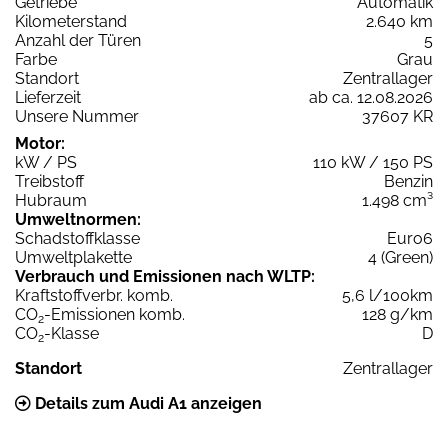
Getriebe
Automatik
Kilometerstand
2.640 km
Anzahl der Türen
5
Farbe
Grau
Standort
Zentrallager
Lieferzeit
ab ca. 12.08.2026
Unsere Nummer
37607 KR
Motor:
kW / PS
110 kW / 150 PS
Treibstoff
Benzin
Hubraum
1.498 cm³
Umweltnormen:
Schadstoffklasse
Euro6
Umweltplakette
4 (Green)
Verbrauch und Emissionen nach WLTP:
Kraftstoffverbr. komb.
5,6 l/100km
CO
-Emissionen komb.
128 g/km
2
CO
-Klasse
D
2
Standort
Zentrallager
Details zum Audi A1 anzeigen