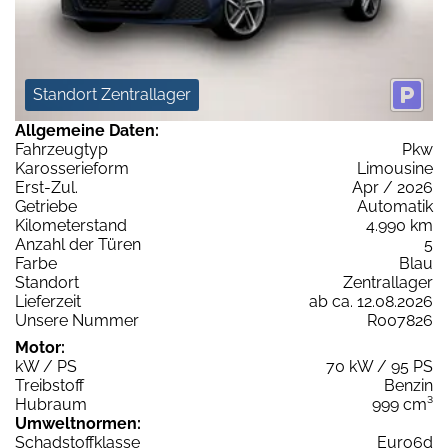
Standort Zentrallager
Allgemeine Daten:
Fahrzeugtyp
Pkw
Karosserieform
Limousine
Erst-Zul.
Apr / 2026
Getriebe
Automatik
Kilometerstand
4.990 km
Anzahl der Türen
5
Farbe
Blau
Standort
Zentrallager
Lieferzeit
ab ca. 12.08.2026
Unsere Nummer
R007826
Motor:
kW / PS
70 kW / 95 PS
Treibstoff
Benzin
Hubraum
999 cm³
Umweltnormen:
Schadstoffklasse
Euro6d