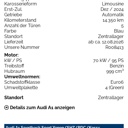
Karosserieform
Limousine
Erst-Zul.
Dez / 2024
Getriebe
Automatik
Kilometerstand
14.350 km
Anzahl der Türen
5
Farbe
Blau
Standort
Zentrallager
Lieferzeit
ab ca. 12.08.2026
Unsere Nummer
R008413
Motor:
kW / PS
70 kW / 95 PS
Treibstoff
Benzin
Hubraum
999 cm³
Umweltnormen:
Schadstoffklasse
Euro6
Umweltplakette
4 (Green)
Standort
Zentrallager
Details zum Audi A1 anzeigen
Audi A1 Sportback Sport Xenon/SHZ/PDC/Kessy