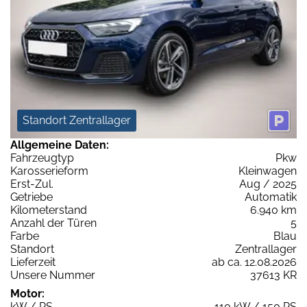
Standort Zentrallager
Allgemeine Daten:
Fahrzeugtyp
Pkw
Karosserieform
Kleinwagen
Erst-Zul.
Aug / 2025
Getriebe
Automatik
Kilometerstand
6.940 km
Anzahl der Türen
5
Farbe
Blau
Standort
Zentrallager
Lieferzeit
ab ca. 12.08.2026
Unsere Nummer
37613 KR
Motor:
kW / PS
110 kW / 150 PS