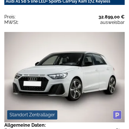
Audi A1 SB S line LED+ SportS CarPlay Kam 17Z Keyless
Preis:
32.899,00 €
MWSt:
ausweisbar
Standort Zentrallager
Allgemeine Daten: