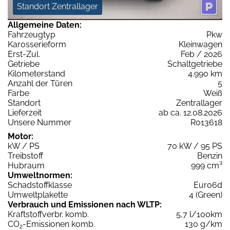
Standort Zentrallager
Allgemeine Daten:
Fahrzeugtyp
Pkw
Karosserieform
Kleinwagen
Erst-Zul.
Feb / 2026
Getriebe
Schaltgetriebe
Kilometerstand
4.990 km
Anzahl der Türen
5
Farbe
Weiß
Standort
Zentrallager
Lieferzeit
ab ca. 12.08.2026
Unsere Nummer
R013618
Motor:
kW / PS
70 kW / 95 PS
Treibstoff
Benzin
Hubraum
999 cm³
Umweltnormen:
Schadstoffklasse
Euro6d
Umweltplakette
4 (Green)
Verbrauch und Emissionen nach WLTP:
Kraftstoffverbr. komb.
5,7 l/100km
CO
-Emissionen komb.
130 g/km
2