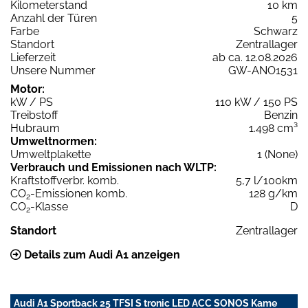
Kilometerstand
10 km
Anzahl der Türen
5
Farbe
Schwarz
Standort
Zentrallager
Lieferzeit
ab ca. 12.08.2026
Unsere Nummer
GW-ANO1531
Motor:
kW / PS
110 kW / 150 PS
Treibstoff
Benzin
Hubraum
1.498 cm³
Umweltnormen:
Umweltplakette
1 (None)
Verbrauch und Emissionen nach WLTP:
Kraftstoffverbr. komb.
5,7 l/100km
CO
-Emissionen komb.
128 g/km
2
CO
-Klasse
D
2
Standort
Zentrallager
Details zum Audi A1 anzeigen
Audi A1 Sportback 25 TFSI S tronic LED ACC SONOS Kame