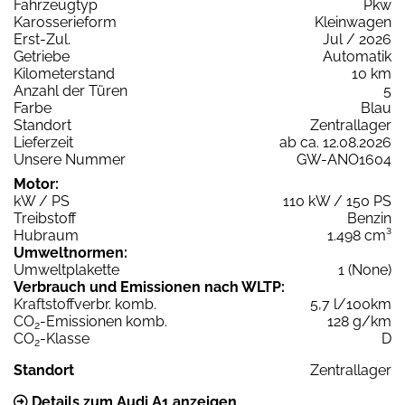
Fahrzeugtyp
Pkw
Karosserieform
Kleinwagen
Erst-Zul.
Jul / 2026
Getriebe
Automatik
Kilometerstand
10 km
Anzahl der Türen
5
Farbe
Blau
Standort
Zentrallager
Lieferzeit
ab ca. 12.08.2026
Unsere Nummer
GW-ANO1604
Motor:
kW / PS
110 kW / 150 PS
Treibstoff
Benzin
Hubraum
1.498 cm³
Umweltnormen:
Umweltplakette
1 (None)
Verbrauch und Emissionen nach WLTP:
Kraftstoffverbr. komb.
5,7 l/100km
CO
-Emissionen komb.
128 g/km
2
CO
-Klasse
D
2
Standort
Zentrallager
Details zum Audi A1 anzeigen