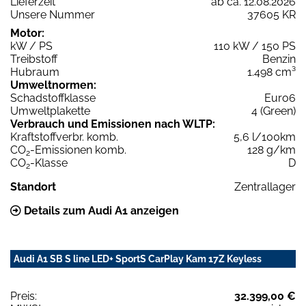
Lieferzeit
ab ca. 12.08.2026
Unsere Nummer
37605 KR
Motor:
kW / PS
110 kW / 150 PS
Treibstoff
Benzin
Hubraum
1.498 cm³
Umweltnormen:
Schadstoffklasse
Euro6
Umweltplakette
4 (Green)
Verbrauch und Emissionen nach WLTP:
Kraftstoffverbr. komb.
5,6 l/100km
CO
-Emissionen komb.
128 g/km
2
CO
-Klasse
D
2
Standort
Zentrallager
Details zum Audi A1 anzeigen
Audi A1 SB S line LED+ SportS CarPlay Kam 17Z Keyless
Preis:
32.399,00 €