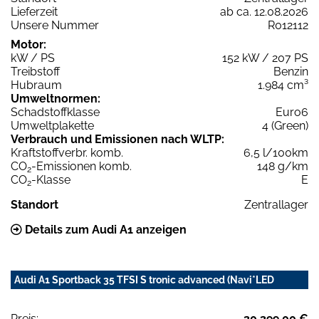
Lieferzeit
ab ca. 12.08.2026
Unsere Nummer
R012112
Motor:
kW / PS
152 kW / 207 PS
Treibstoff
Benzin
Hubraum
1.984 cm³
Umweltnormen:
Schadstoffklasse
Euro6
Umweltplakette
4 (Green)
Verbrauch und Emissionen nach WLTP:
Kraftstoffverbr. komb.
6,5 l/100km
CO
-Emissionen komb.
148 g/km
2
CO
-Klasse
E
2
Standort
Zentrallager
Details zum Audi A1 anzeigen
Audi A1 Sportback 35 TFSI S tronic advanced (Navi*LED
Preis:
30.399,00 €