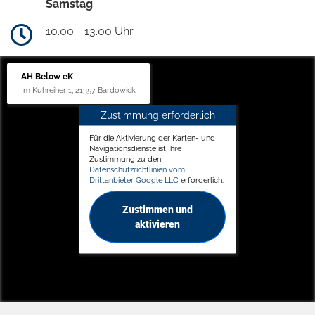
Samstag
10.00 - 13.00 Uhr
AH Below eK
Im Kuhreiher 1, 21357 Bardowick
Zustimmung erforderlich
Für die Aktivierung der Karten- und
Navigationsdienste ist Ihre
Zustimmung zu den
Datenschutzrichtlinien vom
Drittanbieter Google LLC
erforderlich.
Zustimmen und
aktivieren