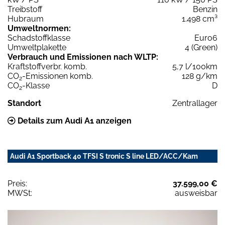
Treibstoff
Benzin
Hubraum
1.498 cm³
Umweltnormen:
Schadstoffklasse
Euro6
Umweltplakette
4 (Green)
Verbrauch und Emissionen nach WLTP:
Kraftstoffverbr. komb.
5,7 l/100km
CO
-Emissionen komb.
128 g/km
2
CO
-Klasse
D
2
Standort
Zentrallager
Details zum Audi A1 anzeigen
Audi A1 Sportback 40 TFSI S tronic S line LED/ACC/Kam
Preis:
37.599,00 €
MWSt:
ausweisbar