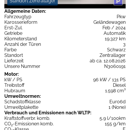
Standort Zentrallager
Allgemeine Daten:
Fahrzeugtyp
Pkw
Karosserieform
Geländewagen
Erst-Zul.
Feb / 2024
Getriebe
Automatik
Kilometerstand
19.327 km
Anzahl der Türen
3
Farbe
Schwarz
Standort
Zentrallager
Lieferzeit
ab ca. 12.08.2026
Unsere Nummer
N3060191
Motor:
kW / PS
96 kW / 131 PS
Treibstoff
Diesel
Hubraum
1.598 cm³
Umweltnormen:
Schadstoffklasse
Euro6d
Umweltplakette
1 (None)
Verbrauch und Emissionen nach WLTP:
Kraftstoffverbr. komb.
5,9 l/100km
CO
-Emissionen komb.
155 g/km
2
CO
-Klasse
E