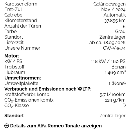
Karosserieform
Geländewagen
Erst-Zul.
Nov / 2024
Getriebe
Automatik
Kilometerstand
37.855 km
Anzahl der Türen
5
Farbe
Grau
Standort
Zentrallager
Lieferzeit
ab ca. 18.09.2026
Unsere Nummer
GW-V4574
Motor:
kW / PS
118 kW / 160 PS
Treibstoff
Benzin
Hubraum
1.469 cm³
Umweltnormen:
Umweltplakette
1 (None)
Verbrauch und Emissionen nach WLTP:
Kraftstoffverbr. komb.
5,7 l/100km
CO
-Emissionen komb.
129 g/km
2
CO
-Klasse
D
2
Standort
Zentrallager
Details zum Alfa Romeo Tonale anzeigen