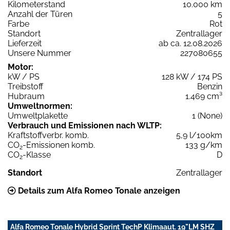
Kilometerstand
10.000 km
Anzahl der Türen
5
Farbe
Rot
Standort
Zentrallager
Lieferzeit
ab ca. 12.08.2026
Unsere Nummer
227080655
Motor:
kW / PS
128 kW / 174 PS
Treibstoff
Benzin
Hubraum
1.469 cm³
Umweltnormen:
Umweltplakette
1 (None)
Verbrauch und Emissionen nach WLTP:
Kraftstoffverbr. komb.
5,9 l/100km
CO
-Emissionen komb.
133 g/km
2
CO
-Klasse
D
2
Standort
Zentrallager
Details zum Alfa Romeo Tonale anzeigen
Alfa Romeo Tonale Hybrid Sprint TechP Klimaaut. 19"LM SHZ