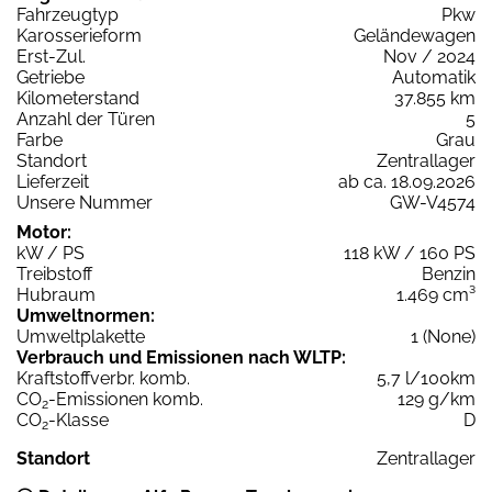
Fahrzeugtyp
Pkw
Karosserieform
Geländewagen
Erst-Zul.
Nov / 2024
Getriebe
Automatik
Kilometerstand
37.855 km
Anzahl der Türen
5
Farbe
Grau
Standort
Zentrallager
Lieferzeit
ab ca. 18.09.2026
Unsere Nummer
GW-V4574
Motor:
kW / PS
118 kW / 160 PS
Treibstoff
Benzin
Hubraum
1.469 cm³
Umweltnormen:
Umweltplakette
1 (None)
Verbrauch und Emissionen nach WLTP:
Kraftstoffverbr. komb.
5,7 l/100km
CO
-Emissionen komb.
129 g/km
2
CO
-Klasse
D
2
Standort
Zentrallager