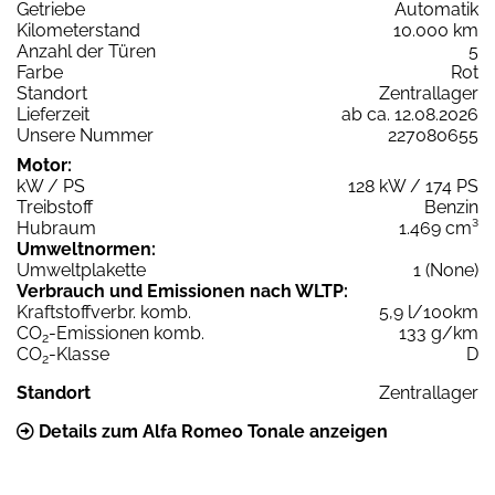
Getriebe
Automatik
Kilometerstand
10.000 km
Anzahl der Türen
5
Farbe
Rot
Standort
Zentrallager
Lieferzeit
ab ca. 12.08.2026
Unsere Nummer
227080655
Motor:
kW / PS
128 kW / 174 PS
Treibstoff
Benzin
Hubraum
1.469 cm³
Umweltnormen:
Umweltplakette
1 (None)
Verbrauch und Emissionen nach WLTP:
Kraftstoffverbr. komb.
5,9 l/100km
CO
-Emissionen komb.
133 g/km
2
CO
-Klasse
D
2
Standort
Zentrallager
Details zum Alfa Romeo Tonale anzeigen