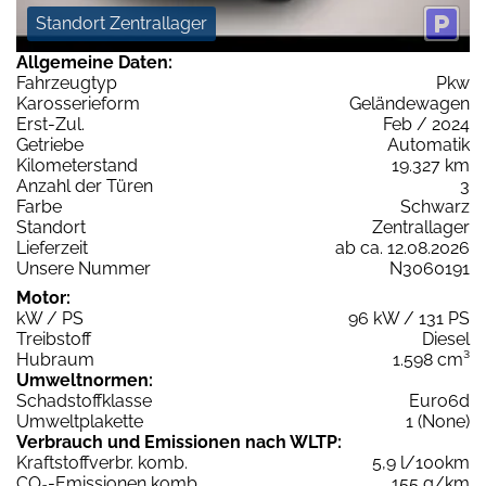
Standort Zentrallager
Allgemeine Daten:
Fahrzeugtyp
Pkw
Karosserieform
Geländewagen
Erst-Zul.
Feb / 2024
Getriebe
Automatik
Kilometerstand
19.327 km
Anzahl der Türen
3
Farbe
Schwarz
Standort
Zentrallager
Lieferzeit
ab ca. 12.08.2026
Unsere Nummer
N3060191
Motor:
kW / PS
96 kW / 131 PS
Treibstoff
Diesel
Hubraum
1.598 cm³
Umweltnormen:
Schadstoffklasse
Euro6d
Umweltplakette
1 (None)
Verbrauch und Emissionen nach WLTP:
Kraftstoffverbr. komb.
5,9 l/100km
CO
-Emissionen komb.
155 g/km