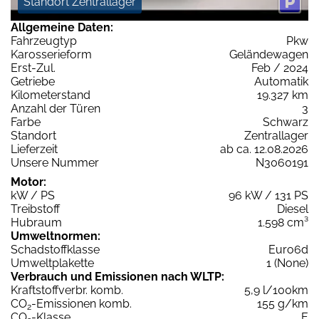
Standort Zentrallager
Allgemeine Daten:
Fahrzeugtyp
Pkw
Karosserieform
Geländewagen
Erst-Zul.
Feb / 2024
Getriebe
Automatik
Kilometerstand
19.327 km
Anzahl der Türen
3
Farbe
Schwarz
Standort
Zentrallager
Lieferzeit
ab ca. 12.08.2026
Unsere Nummer
N3060191
Motor:
kW / PS
96 kW / 131 PS
Treibstoff
Diesel
Hubraum
1.598 cm³
Umweltnormen:
Schadstoffklasse
Euro6d
Umweltplakette
1 (None)
Verbrauch und Emissionen nach WLTP:
Kraftstoffverbr. komb.
5,9 l/100km
CO
-Emissionen komb.
155 g/km
2
CO
-Klasse
E