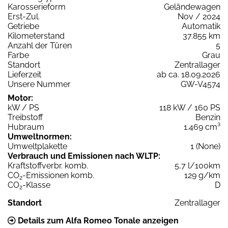
Karosserieform
Geländewagen
Erst-Zul.
Nov / 2024
Getriebe
Automatik
Kilometerstand
37.855 km
Anzahl der Türen
5
Farbe
Grau
Standort
Zentrallager
Lieferzeit
ab ca. 18.09.2026
Unsere Nummer
GW-V4574
Motor:
kW / PS
118 kW / 160 PS
Treibstoff
Benzin
Hubraum
1.469 cm³
Umweltnormen:
Umweltplakette
1 (None)
Verbrauch und Emissionen nach WLTP:
Kraftstoffverbr. komb.
5,7 l/100km
CO
-Emissionen komb.
129 g/km
2
CO
-Klasse
D
2
Standort
Zentrallager
Details zum Alfa Romeo Tonale anzeigen