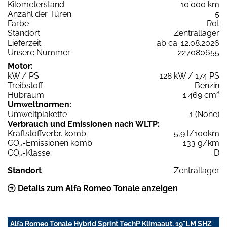
Kilometerstand
10.000 km
Anzahl der Türen
5
Farbe
Rot
Standort
Zentrallager
Lieferzeit
ab ca. 12.08.2026
Unsere Nummer
227080655
Motor:
kW / PS
128 kW / 174 PS
Treibstoff
Benzin
Hubraum
1.469 cm³
Umweltnormen:
Umweltplakette
1 (None)
Verbrauch und Emissionen nach WLTP:
Kraftstoffverbr. komb.
5,9 l/100km
CO
-Emissionen komb.
133 g/km
2
CO
-Klasse
D
2
Standort
Zentrallager
Details zum Alfa Romeo Tonale anzeigen
Alfa Romeo Tonale Hybrid Sprint TechP Klimaaut. 19"LM SHZ