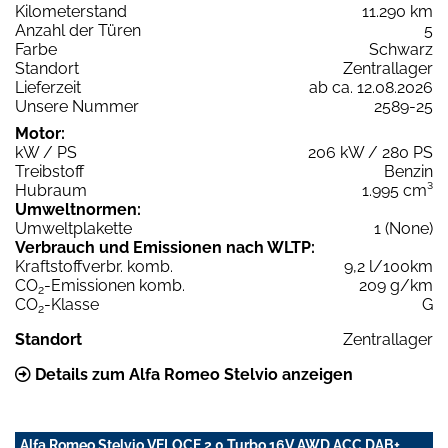
Kilometerstand
11.290 km
Anzahl der Türen
5
Farbe
Schwarz
Standort
Zentrallager
Lieferzeit
ab ca. 12.08.2026
Unsere Nummer
2589-25
Motor:
kW / PS
206 kW / 280 PS
Treibstoff
Benzin
Hubraum
1.995 cm³
Umweltnormen:
Umweltplakette
1 (None)
Verbrauch und Emissionen nach WLTP:
Kraftstoffverbr. komb.
9,2 l/100km
CO
-Emissionen komb.
209 g/km
2
CO
-Klasse
G
2
Standort
Zentrallager
Details zum Alfa Romeo Stelvio anzeigen
Alfa Romeo Stelvio VELOCE 2.0 Turbo 16V AWD ACC DAB+