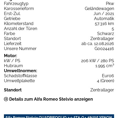
Fahrzeugtyp
Pkw
Karosserieform
Geländewagen
Erst-Zul.
Jun / 2021
Getriebe
Automatik
Kilometerstand
57.316 km
Anzahl der Türen
5
Farbe
Schwarz
Standort
Zentrallager
Lieferzeit
ab ca. 12.08.2026
Unsere Nummer
G0024416
Motor:
kW / PS
206 kW / 280 PS
Hubraum
1.995 cm³
Umweltnormen:
Schadstoffklasse
Euro6
Umweltplakette
4 (Green)
Standort
Zentrallager
Details zum Alfa Romeo Stelvio anzeigen
Alfa Romeo Stelvio QUADRIFOGLIO 2.9 AT8-Q4 #NAVI XENON