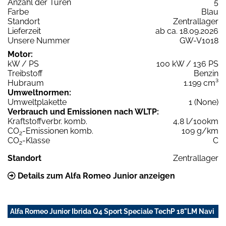
Anzahl der Türen
5
Farbe
Blau
Standort
Zentrallager
Lieferzeit
ab ca. 18.09.2026
Unsere Nummer
GW-V1018
Motor:
kW / PS
100 kW / 136 PS
Treibstoff
Benzin
Hubraum
1.199 cm³
Umweltnormen:
Umweltplakette
1 (None)
Verbrauch und Emissionen nach WLTP:
Kraftstoffverbr. komb.
4,8 l/100km
CO
-Emissionen komb.
109 g/km
2
CO
-Klasse
C
2
Standort
Zentrallager
Details zum Alfa Romeo Junior anzeigen
Alfa Romeo Junior Ibrida Q4 Sport Speciale TechP 18"LM Navi