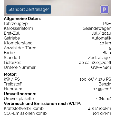
Standort Zentrallager
Allgemeine Daten:
Fahrzeugtyp
Pkw
Karosserieform
Geländewagen
Erst-Zul.
Jul / 2026
Getriebe
Automatik
Kilometerstand
10 km
Anzahl der Türen
5
Farbe
Blau
Standort
Zentrallager
Lieferzeit
ab ca. 18.09.2026
Unsere Nummer
GW-V3491
Motor:
kW / PS
100 kW / 136 PS
Treibstoff
Benzin
Hubraum
1.199 cm³
Umweltnormen:
Umweltplakette
1 (None)
Verbrauch und Emissionen nach WLTP:
Kraftstoffverbr. komb.
4,8 l/100km
CO
-Emissionen komb.
109 g/km
2