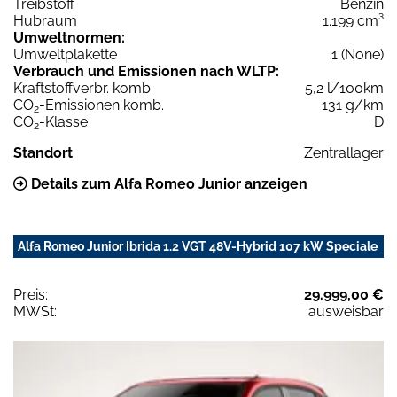
Treibstoff
Benzin
Hubraum
1.199 cm³
Umweltnormen:
Umweltplakette
1 (None)
Verbrauch und Emissionen nach WLTP:
Kraftstoffverbr. komb.
5,2 l/100km
CO
-Emissionen komb.
131 g/km
2
CO
-Klasse
D
2
Standort
Zentrallager
Details zum Alfa Romeo Junior anzeigen
Alfa Romeo Junior Ibrida 1.2 VGT 48V-Hybrid 107 kW Speciale
Preis:
29.999,00 €
MWSt:
ausweisbar