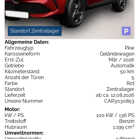
Standort Zentrallager
Allgemeine Daten:
Fahrzeugtyp
Pkw
Karosserieform
Geländewagen
Erst-Zul.
Mär / 2026
Getriebe
Automatik
Kilometerstand
50 km
Anzahl der Türen
5
Farbe
Rot
Standort
Zentrallager
Lieferzeit
ab ca. 12.08.2026
Unsere Nummer
CAR3030853
Motor:
kW / PS
100 kW / 136 PS
Treibstoff
Benzin
Hubraum
1.199 cm³
Umweltnormen:
Umweltplakette
1 (None)