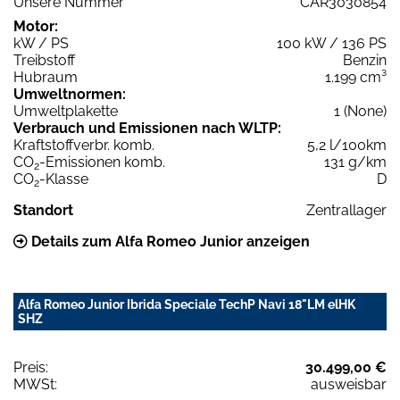
Unsere Nummer
CAR3030854
Motor:
kW / PS
100 kW / 136 PS
Treibstoff
Benzin
Hubraum
1.199 cm³
Umweltnormen:
Umweltplakette
1 (None)
Verbrauch und Emissionen nach WLTP:
Kraftstoffverbr. komb.
5,2 l/100km
CO
-Emissionen komb.
131 g/km
2
CO
-Klasse
D
2
Standort
Zentrallager
Details zum Alfa Romeo Junior anzeigen
Alfa Romeo Junior Ibrida Speciale TechP Navi 18"LM elHK
SHZ
Preis:
30.499,00 €
MWSt:
ausweisbar