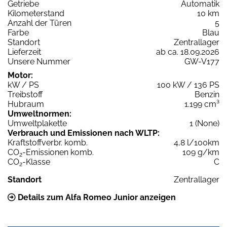
Getriebe
Automatik
Kilometerstand
10 km
Anzahl der Türen
5
Farbe
Blau
Standort
Zentrallager
Lieferzeit
ab ca. 18.09.2026
Unsere Nummer
GW-V177
Motor:
kW / PS
100 kW / 136 PS
Treibstoff
Benzin
Hubraum
1.199 cm³
Umweltnormen:
Umweltplakette
1 (None)
Verbrauch und Emissionen nach WLTP:
Kraftstoffverbr. komb.
4,8 l/100km
CO
-Emissionen komb.
109 g/km
2
CO
-Klasse
C
2
Standort
Zentrallager
Details zum Alfa Romeo Junior anzeigen