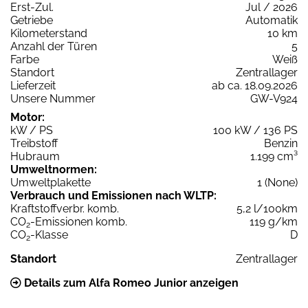
Erst-Zul.
Jul / 2026
Getriebe
Automatik
Kilometerstand
10 km
Anzahl der Türen
5
Farbe
Weiß
Standort
Zentrallager
Lieferzeit
ab ca. 18.09.2026
Unsere Nummer
GW-V924
Motor:
kW / PS
100 kW / 136 PS
Treibstoff
Benzin
Hubraum
1.199 cm³
Umweltnormen:
Umweltplakette
1 (None)
Verbrauch und Emissionen nach WLTP:
Kraftstoffverbr. komb.
5,2 l/100km
CO
-Emissionen komb.
119 g/km
2
CO
-Klasse
D
2
Standort
Zentrallager
Details zum Alfa Romeo Junior anzeigen