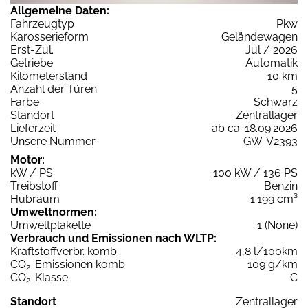
Allgemeine Daten:
Fahrzeugtyp
Pkw
Karosserieform
Geländewagen
Erst-Zul.
Jul / 2026
Getriebe
Automatik
Kilometerstand
10 km
Anzahl der Türen
5
Farbe
Schwarz
Standort
Zentrallager
Lieferzeit
ab ca. 18.09.2026
Unsere Nummer
GW-V2393
Motor:
kW / PS
100 kW / 136 PS
Treibstoff
Benzin
Hubraum
1.199 cm³
Umweltnormen:
Umweltplakette
1 (None)
Verbrauch und Emissionen nach WLTP:
Kraftstoffverbr. komb.
4,8 l/100km
CO
-Emissionen komb.
109 g/km
2
CO
-Klasse
C
2
Standort
Zentrallager