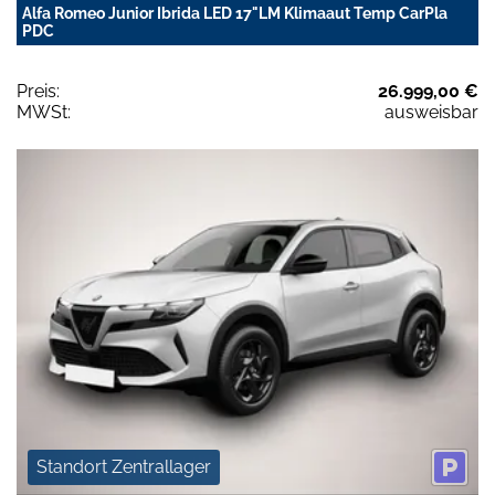
Alfa Romeo Junior Ibrida LED 17"LM Klimaaut Temp CarPla
PDC
Preis:
26.999,00 €
MWSt:
ausweisbar
Standort Zentrallager