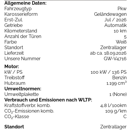
Allgemeine Daten:
Fahrzeugtyp
Pkw
Karosserieform
Geländewagen
Erst-Zul.
Jul / 2026
Getriebe
Automatik
Kilometerstand
10 km
Anzahl der Türen
5
Farbe
Weiß
Standort
Zentrallager
Lieferzeit
ab ca. 18.09.2026
Unsere Nummer
GW-V4716
Motor:
kW / PS
100 kW / 136 PS
Treibstoff
Benzin
Hubraum
1.199 cm³
Umweltnormen:
Umweltplakette
1 (None)
Verbrauch und Emissionen nach WLTP:
Kraftstoffverbr. komb.
4,8 l/100km
CO
-Emissionen komb.
109 g/km
2
CO
-Klasse
C
2
Standort
Zentrallager