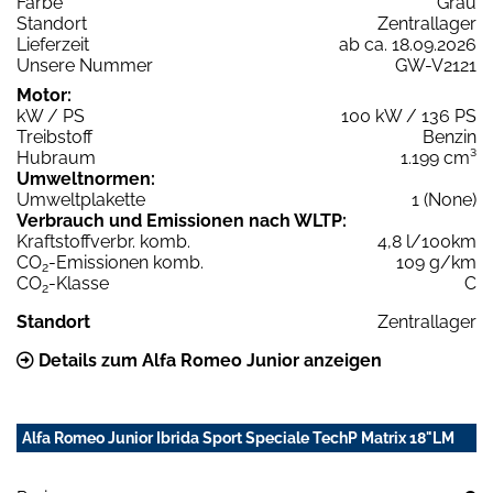
Farbe
Grau
Standort
Zentrallager
Lieferzeit
ab ca. 18.09.2026
Unsere Nummer
GW-V2121
Motor:
kW / PS
100 kW / 136 PS
Treibstoff
Benzin
Hubraum
1.199 cm³
Umweltnormen:
Umweltplakette
1 (None)
Verbrauch und Emissionen nach WLTP:
Kraftstoffverbr. komb.
4,8 l/100km
CO
-Emissionen komb.
109 g/km
2
CO
-Klasse
C
2
Standort
Zentrallager
Details zum Alfa Romeo Junior anzeigen
Alfa Romeo Junior Ibrida Sport Speciale TechP Matrix 18"LM