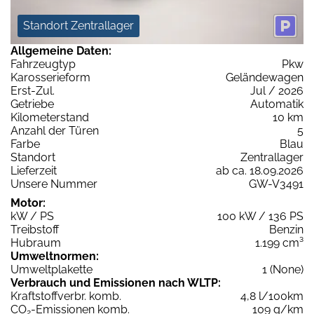
Standort Zentrallager
Allgemeine Daten:
Fahrzeugtyp
Pkw
Karosserieform
Geländewagen
Erst-Zul.
Jul / 2026
Getriebe
Automatik
Kilometerstand
10 km
Anzahl der Türen
5
Farbe
Blau
Standort
Zentrallager
Lieferzeit
ab ca. 18.09.2026
Unsere Nummer
GW-V3491
Motor:
kW / PS
100 kW / 136 PS
Treibstoff
Benzin
Hubraum
1.199 cm³
Umweltnormen:
Umweltplakette
1 (None)
Verbrauch und Emissionen nach WLTP:
Kraftstoffverbr. komb.
4,8 l/100km
CO
-Emissionen komb.
109 g/km
2