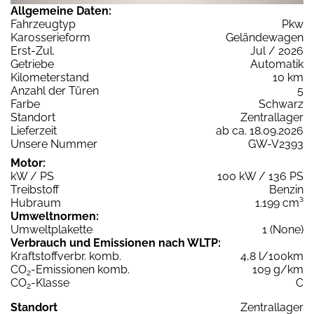
Allgemeine Daten:
Fahrzeugtyp
Pkw
Karosserieform
Geländewagen
Erst-Zul.
Jul / 2026
Getriebe
Automatik
Kilometerstand
10 km
Anzahl der Türen
5
Farbe
Schwarz
Standort
Zentrallager
Lieferzeit
ab ca. 18.09.2026
Unsere Nummer
GW-V2393
Motor:
kW / PS
100 kW / 136 PS
Treibstoff
Benzin
Hubraum
1.199 cm³
Umweltnormen:
Umweltplakette
1 (None)
Verbrauch und Emissionen nach WLTP:
Kraftstoffverbr. komb.
4,8 l/100km
CO
-Emissionen komb.
109 g/km
2
CO
-Klasse
C
2
Standort
Zentrallager