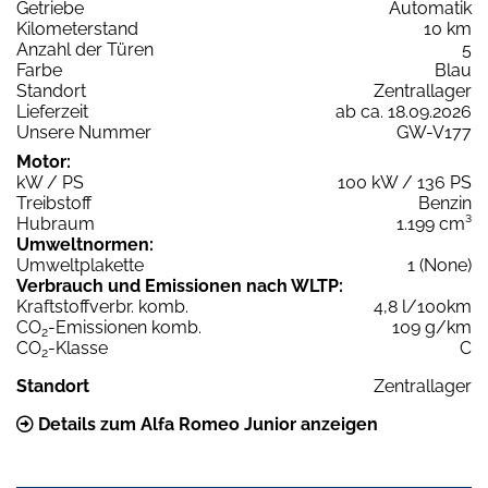
Getriebe
Automatik
Kilometerstand
10 km
Anzahl der Türen
5
Farbe
Blau
Standort
Zentrallager
Lieferzeit
ab ca. 18.09.2026
Unsere Nummer
GW-V177
Motor:
kW / PS
100 kW / 136 PS
Treibstoff
Benzin
Hubraum
1.199 cm³
Umweltnormen:
Umweltplakette
1 (None)
Verbrauch und Emissionen nach WLTP:
Kraftstoffverbr. komb.
4,8 l/100km
CO
-Emissionen komb.
109 g/km
2
CO
-Klasse
C
2
Standort
Zentrallager
Details zum Alfa Romeo Junior anzeigen