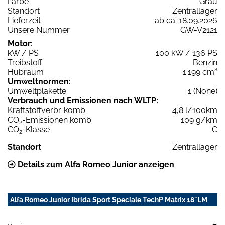
Farbe
Grau
Standort
Zentrallager
Lieferzeit
ab ca. 18.09.2026
Unsere Nummer
GW-V2121
Motor:
kW / PS
100 kW / 136 PS
Treibstoff
Benzin
Hubraum
1.199 cm³
Umweltnormen:
Umweltplakette
1 (None)
Verbrauch und Emissionen nach WLTP:
Kraftstoffverbr. komb.
4,8 l/100km
CO
-Emissionen komb.
109 g/km
2
CO
-Klasse
C
2
Standort
Zentrallager
Details zum Alfa Romeo Junior anzeigen
Alfa Romeo Junior Ibrida Sport Speciale TechP Matrix 18"LM