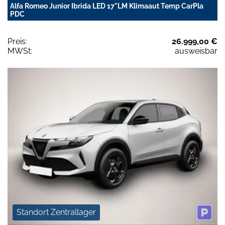
Alfa Romeo Junior Ibrida LED 17"LM Klimaaut Temp CarPla
PDC
Preis:
26.999,00 €
MWSt:
ausweisbar
Standort Zentrallager