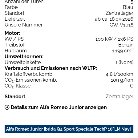
Anzahl der Türen
5
Farbe
Blau
Standort
Zentrallager
Lieferzeit
ab ca. 18.09.2026
Unsere Nummer
GW-V1018
Motor:
kW / PS
100 kW / 136 PS
Treibstoff
Benzin
Hubraum
1.199 cm³
Umweltnormen:
Umweltplakette
1 (None)
Verbrauch und Emissionen nach WLTP:
Kraftstoffverbr. komb.
4,8 l/100km
CO
-Emissionen komb.
109 g/km
2
CO
-Klasse
C
2
Standort
Zentrallager
Details zum Alfa Romeo Junior anzeigen
Alfa Romeo Junior Ibrida Q4 Sport Speciale TechP 18"LM Navi