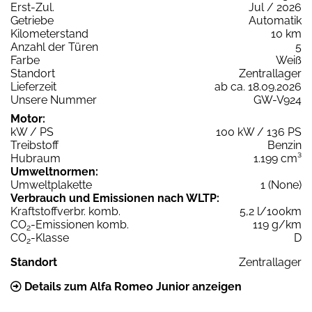
Erst-Zul.
Jul / 2026
Getriebe
Automatik
Kilometerstand
10 km
Anzahl der Türen
5
Farbe
Weiß
Standort
Zentrallager
Lieferzeit
ab ca. 18.09.2026
Unsere Nummer
GW-V924
Motor:
kW / PS
100 kW / 136 PS
Treibstoff
Benzin
Hubraum
1.199 cm³
Umweltnormen:
Umweltplakette
1 (None)
Verbrauch und Emissionen nach WLTP:
Kraftstoffverbr. komb.
5,2 l/100km
CO
-Emissionen komb.
119 g/km
2
CO
-Klasse
D
2
Standort
Zentrallager
Details zum Alfa Romeo Junior anzeigen