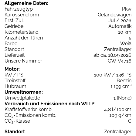
Allgemeine Daten:
Fahrzeugtyp
Pkw
Karosserieform
Geländewagen
Erst-Zul.
Jul / 2026
Getriebe
Automatik
Kilometerstand
10 km
Anzahl der Türen
5
Farbe
Weiß
Standort
Zentrallager
Lieferzeit
ab ca. 18.09.2026
Unsere Nummer
GW-V4716
Motor:
kW / PS
100 kW / 136 PS
Treibstoff
Benzin
Hubraum
1.199 cm³
Umweltnormen:
Umweltplakette
1 (None)
Verbrauch und Emissionen nach WLTP:
Kraftstoffverbr. komb.
4,8 l/100km
CO
-Emissionen komb.
109 g/km
2
CO
-Klasse
C
2
Standort
Zentrallager