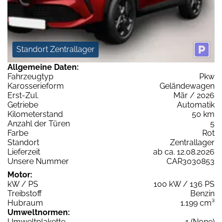
Standort Zentrallager
Allgemeine Daten:
Fahrzeugtyp
Pkw
Karosserieform
Geländewagen
Erst-Zul.
Mär / 2026
Getriebe
Automatik
Kilometerstand
50 km
Anzahl der Türen
5
Farbe
Rot
Standort
Zentrallager
Lieferzeit
ab ca. 12.08.2026
Unsere Nummer
CAR3030853
Motor:
kW / PS
100 kW / 136 PS
Treibstoff
Benzin
Hubraum
1.199 cm³
Umweltnormen:
Umweltplakette
1 (None)