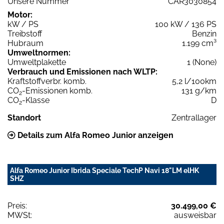
Unsere Nummer
CAR3030854
Motor:
kW / PS
100 kW / 136 PS
Treibstoff
Benzin
Hubraum
1.199 cm³
Umweltnormen:
Umweltplakette
1 (None)
Verbrauch und Emissionen nach WLTP:
Kraftstoffverbr. komb.
5,2 l/100km
CO
-Emissionen komb.
131 g/km
2
CO
-Klasse
D
2
Standort
Zentrallager
Details zum Alfa Romeo Junior anzeigen
Alfa Romeo Junior Ibrida Speciale TechP Navi 18"LM elHK
SHZ
Preis:
30.499,00 €
MWSt:
ausweisbar