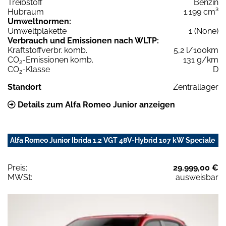
Treibstoff
Benzin
Hubraum
1.199 cm³
Umweltnormen:
Umweltplakette
1 (None)
Verbrauch und Emissionen nach WLTP:
Kraftstoffverbr. komb.
5,2 l/100km
CO
-Emissionen komb.
131 g/km
2
CO
-Klasse
D
2
Standort
Zentrallager
Details zum Alfa Romeo Junior anzeigen
Alfa Romeo Junior Ibrida 1.2 VGT 48V-Hybrid 107 kW Speciale
Preis:
29.999,00 €
MWSt:
ausweisbar