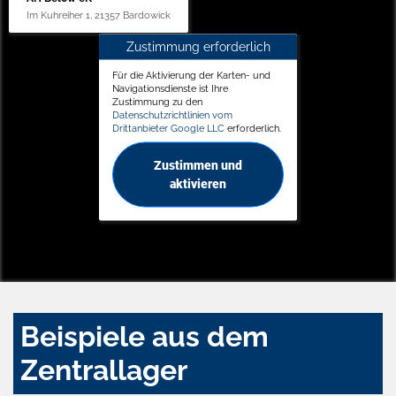
Im Kuhreiher 1, 21357 Bardowick
Zustimmung erforderlich
Für die Aktivierung der Karten- und
Navigationsdienste ist Ihre
Zustimmung zu den
Datenschutzrichtlinien vom
Drittanbieter Google LLC
erforderlich.
Zustimmen und
aktivieren
Beispiele aus dem
Zentrallager