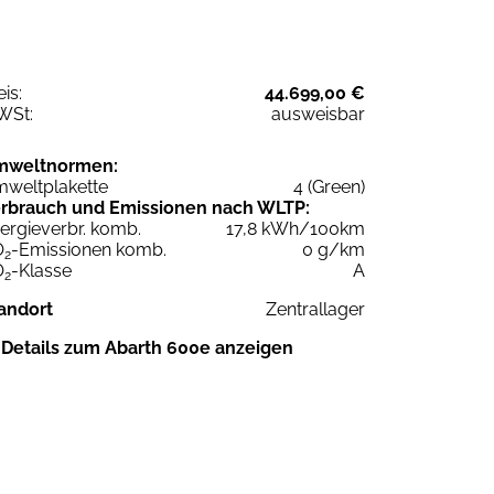
eis:
44.699,00 €
WSt:
ausweisbar
mweltnormen:
weltplakette
4 (Green)
rbrauch und Emissionen nach WLTP:
ergieverbr. komb.
17,8 kWh/100km
O
-Emissionen komb.
0 g/km
2
O
-Klasse
A
2
andort
Zentrallager
Details zum Abarth 600e anzeigen