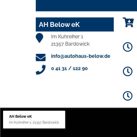
AH Below eK
Im Kuhreiher 1
21357 Bardowick
info@autohaus-below.de
0 41 31 / 122 90
AH Below eK
Im Kuhreiher 1, 21357 Bardowick