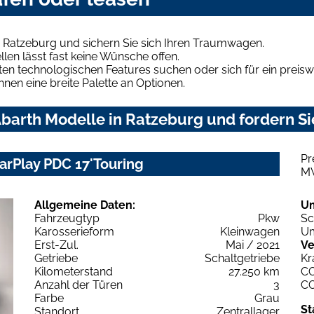
 Ratzeburg und sichern Sie sich Ihren Traumwagen.
len lässt fast keine Wünsche offen.
en technologischen Features suchen oder sich für ein preiswe
hnen eine breite Palette an Optionen.
barth Modelle in Ratzeburg und fordern Si
Pr
CarPlay PDC 17'Touring
M
Allgemeine Daten:
U
Fahrzeugtyp
Pkw
Sc
Karosserieform
Kleinwagen
Um
Erst-Zul.
Mai / 2021
Ve
Getriebe
Schaltgetriebe
Kr
Kilometerstand
27.250 km
C
Anzahl der Türen
3
C
Farbe
Grau
St
Standort
Zentrallager