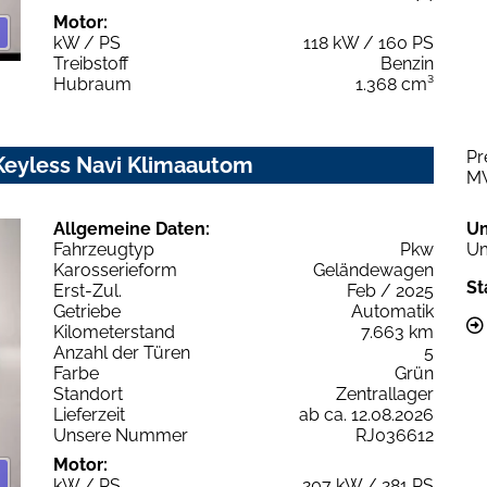
Motor:
kW / PS
118 kW / 160 PS
Treibstoff
Benzin
Hubraum
1.368 cm³
Pr
Keyless Navi Klimaautom
M
Allgemeine Daten:
U
Fahrzeugtyp
Pkw
Um
Karosserieform
Geländewagen
St
Erst-Zul.
Feb / 2025
Getriebe
Automatik
Kilometerstand
7.663 km
Anzahl der Türen
5
Farbe
Grün
Standort
Zentrallager
Lieferzeit
ab ca. 12.08.2026
Unsere Nummer
RJ036612
Motor:
kW / PS
207 kW / 281 PS