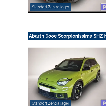
Standort Zentrallager
Abarth 600e Scorpionissima SHZ 
Standort Zentrallager