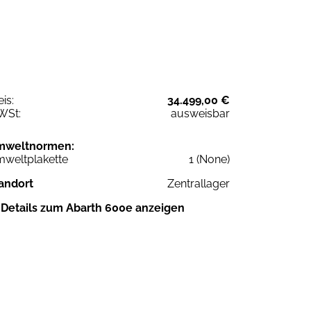
eis:
34.499,00 €
WSt:
ausweisbar
mweltnormen:
weltplakette
1 (None)
andort
Zentrallager
Details zum Abarth 600e anzeigen