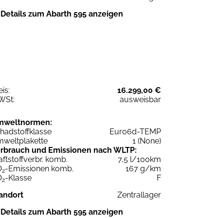
Details zum Abarth 595 anzeigen
eis:
16.299,00 €
WSt:
ausweisbar
mweltnormen:
hadstoffklasse
Euro6d-TEMP
weltplakette
1 (None)
rbrauch und Emissionen nach WLTP:
aftstoffverbr. komb.
7,5 l/100km
O
-Emissionen komb.
167 g/km
2
O
-Klasse
F
2
andort
Zentrallager
Details zum Abarth 595 anzeigen