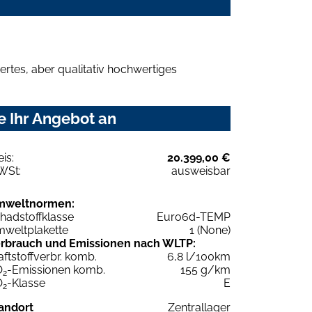
rtes, aber qualitativ hochwertiges
e Ihr Angebot an
eis:
20.399,00 €
WSt:
ausweisbar
mweltnormen:
hadstoffklasse
Euro6d-TEMP
weltplakette
1 (None)
rbrauch und Emissionen nach WLTP:
aftstoffverbr. komb.
6,8 l/100km
O
-Emissionen komb.
155 g/km
2
O
-Klasse
E
2
andort
Zentrallager