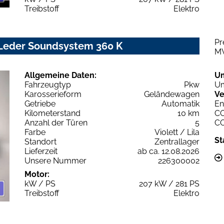
Treibstoff
Elektro
Pr
 Leder Soundsystem 360 K
M
Allgemeine Daten:
U
Fahrzeugtyp
Pkw
Um
Karosserieform
Geländewagen
Ve
Getriebe
Automatik
En
Kilometerstand
10 km
C
Anzahl der Türen
5
C
Farbe
Violett / Lila
St
Standort
Zentrallager
Lieferzeit
ab ca. 12.08.2026
Unsere Nummer
226300002
Motor:
kW / PS
207 kW / 281 PS
Treibstoff
Elektro