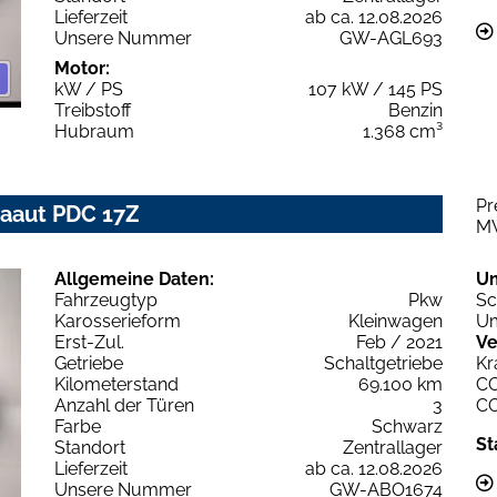
Lieferzeit
ab ca. 12.08.2026
Unsere Nummer
GW-AGL693
Motor:
kW / PS
107 kW / 145 PS
Treibstoff
Benzin
Hubraum
1.368 cm³
Pr
imaaut PDC 17Z
M
Allgemeine Daten:
U
Fahrzeugtyp
Pkw
Sc
Karosserieform
Kleinwagen
Um
Erst-Zul.
Feb / 2021
Ve
Getriebe
Schaltgetriebe
Kr
Kilometerstand
69.100 km
C
Anzahl der Türen
3
C
Farbe
Schwarz
St
Standort
Zentrallager
Lieferzeit
ab ca. 12.08.2026
Unsere Nummer
GW-ABO1674