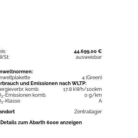
eis:
44.699,00 €
WSt:
ausweisbar
mweltnormen:
weltplakette
4 (Green)
rbrauch und Emissionen nach WLTP:
ergieverbr. komb.
17,8 kWh/100km
O
-Emissionen komb.
0 g/km
2
O
-Klasse
A
2
andort
Zentrallager
Details zum Abarth 600e anzeigen