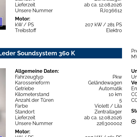
Lieferzeit
ab ca. 12.08.2026
Unsere Nummer
RJ036612
Motor:
kW / PS
207 kW / 281 PS
Treibstoff
Elektro
Pr
 Leder Soundsystem 360 K
M
Allgemeine Daten:
U
Fahrzeugtyp
Pkw
Um
Karosserieform
Geländewagen
Ve
Getriebe
Automatik
En
Kilometerstand
10 km
C
Anzahl der Türen
5
C
Farbe
Violett / Lila
St
Standort
Zentrallager
Lieferzeit
ab ca. 12.08.2026
Unsere Nummer
226300002
Motor: