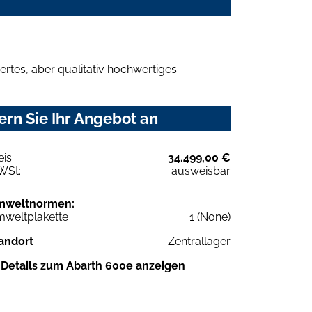
rtes, aber qualitativ hochwertiges
rn Sie Ihr Angebot an
eis:
34.499,00 €
WSt:
ausweisbar
mweltnormen:
weltplakette
1 (None)
andort
Zentrallager
Details zum Abarth 600e anzeigen