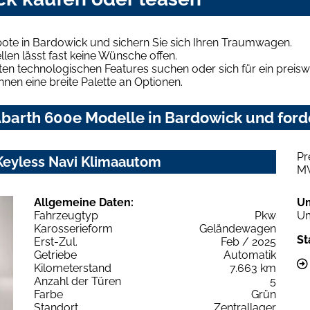
ote in Bardowick und sichern Sie sich Ihren Traumwagen.
len lässt fast keine Wünsche offen.
en technologischen Features suchen oder sich für ein preiswe
hnen eine breite Palette an Optionen.
barth 600e Modelle in Bardowick und forde
Pr
Keyless Navi Klimaautom
M
Allgemeine Daten:
U
Fahrzeugtyp
Pkw
Um
Karosserieform
Geländewagen
St
Erst-Zul.
Feb / 2025
Getriebe
Automatik
Kilometerstand
7.663 km
Anzahl der Türen
5
Farbe
Grün
Standort
Zentrallager