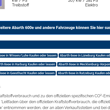
kW / PS
207 kW / 281 PS
Treibstoff
Elektro
eitere Abarth 600e und andere Fahrzeuge können Sie hier su
600e in Winsen/Luhe Kaufen oder leasen
Abarth 600e in Lüneburg Kaufen od
th 600e in Harburg Kaufen oder leasen
Abarth 600e in Mecklenburg-Vorpo
600e in Geesthacht Kaufen oder leasen
Abarth 600e in Ratzeburg Kaufen od
.
2
raftstoffverbrauch und zu den offiziellen spezifischen CO
-Emi
tfaden über den offiziellen Kraftstoffverbrauch, die offizie
kw' entnommen werden, der an allen Verkaufsstellen und bei