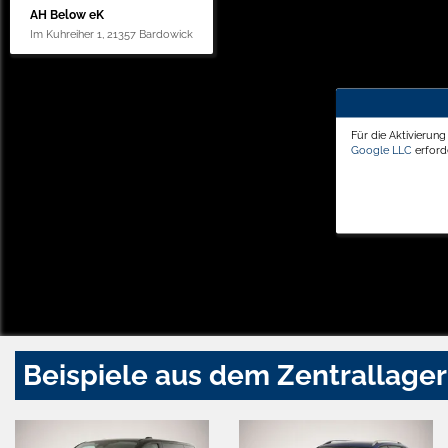
AH Below eK
Im Kuhreiher 1, 21357 Bardowick
Für die Aktivierun
Google LLC
erforde
Beispiele aus dem Zentrallager