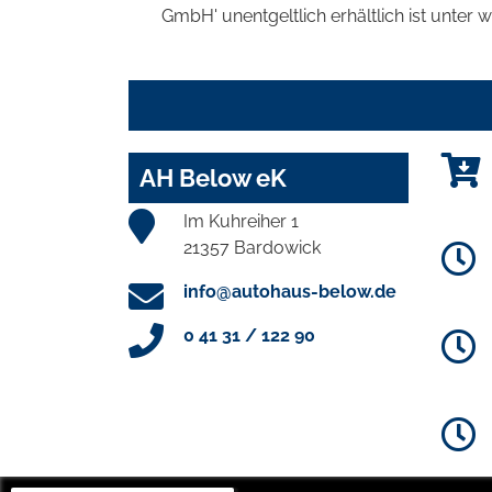
GmbH' unentgeltlich erhältlich ist unter 
AH Below eK
Im Kuhreiher 1
21357 Bardowick
info@autohaus-below.de
0 41 31 / 122 90