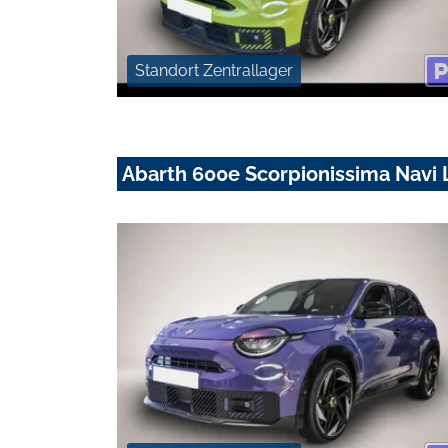
Standort Zentrallager
Abarth 600e Scorpionissima Navi