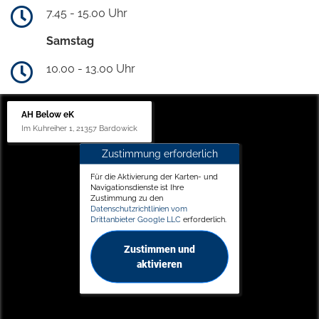
7.45 - 15.00 Uhr
Samstag
10.00 - 13.00 Uhr
AH Below eK
Im Kuhreiher 1, 21357 Bardowick
Zustimmung erforderlich
Für die Aktivierung der Karten- und
Navigationsdienste ist Ihre
Zustimmung zu den
Datenschutzrichtlinien vom
Drittanbieter Google LLC
erforderlich.
Zustimmen und
aktivieren