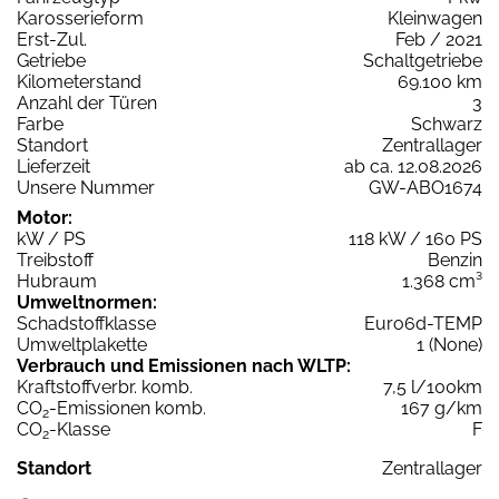
Karosserieform
Kleinwagen
Erst-Zul.
Feb / 2021
Getriebe
Schaltgetriebe
Kilometerstand
69.100 km
Anzahl der Türen
3
Farbe
Schwarz
Standort
Zentrallager
Lieferzeit
ab ca. 12.08.2026
Unsere Nummer
GW-ABO1674
Motor:
kW / PS
118 kW / 160 PS
Treibstoff
Benzin
Hubraum
1.368 cm³
Umweltnormen:
Schadstoffklasse
Euro6d-TEMP
Umweltplakette
1 (None)
Verbrauch und Emissionen nach WLTP:
Kraftstoffverbr. komb.
7,5 l/100km
CO
-Emissionen komb.
167 g/km
2
CO
-Klasse
F
2
Standort
Zentrallager