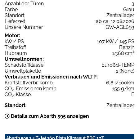
Anzahl der Türen
3
Farbe
Grau
Standort
Zentrallager
Lieferzeit
ab ca. 12.08.2026
Unsere Nummer
GW-AGL693
Motor:
kW / PS
107 kW / 145 PS
Treibstoff
Benzin
Hubraum
1.368 cm³
Umweltnormen:
Schadstoffklasse
Euro6d-TEMP
Umweltplakette
1 (None)
Verbrauch und Emissionen nach WLTP:
Kraftstoffverbr. komb.
6,8 l/100km
CO
-Emissionen komb.
155 g/km
2
CO
-Klasse
E
2
Standort
Zentrallager
Details zum Abarth 595 anzeigen
Abarth 595 1.4 T-Jet 160 Pista Klimaaut PDC 17Z