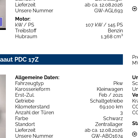
Lieferzeit
ab ca. 12.08.2026
Unsere Nummer
GW-AGL693
Motor:
kW / PS
107 kW / 145 PS
Treibstoff
Benzin
Hubraum
1.368 cm³
Pr
imaaut PDC 17Z
M
Allgemeine Daten:
U
Fahrzeugtyp
Pkw
Sc
Karosserieform
Kleinwagen
Um
Erst-Zul.
Feb / 2021
Ve
Getriebe
Schaltgetriebe
Kr
Kilometerstand
69.100 km
C
Anzahl der Türen
3
C
Farbe
Schwarz
St
Standort
Zentrallager
Lieferzeit
ab ca. 12.08.2026
Unsere Nummer
GW-ABO1674