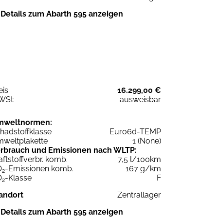
Details zum Abarth 595 anzeigen
eis:
16.299,00 €
WSt:
ausweisbar
mweltnormen:
hadstoffklasse
Euro6d-TEMP
weltplakette
1 (None)
rbrauch und Emissionen nach WLTP:
aftstoffverbr. komb.
7,5 l/100km
O
-Emissionen komb.
167 g/km
2
O
-Klasse
F
2
andort
Zentrallager
Details zum Abarth 595 anzeigen