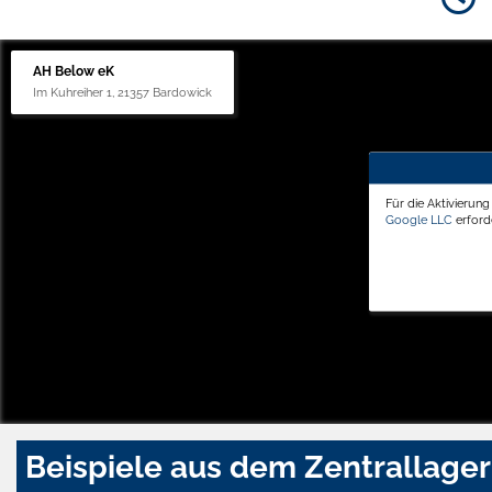
AH Below eK
Im Kuhreiher 1, 21357 Bardowick
Für die Aktivierun
Google LLC
erforde
Beispiele aus dem Zentrallager