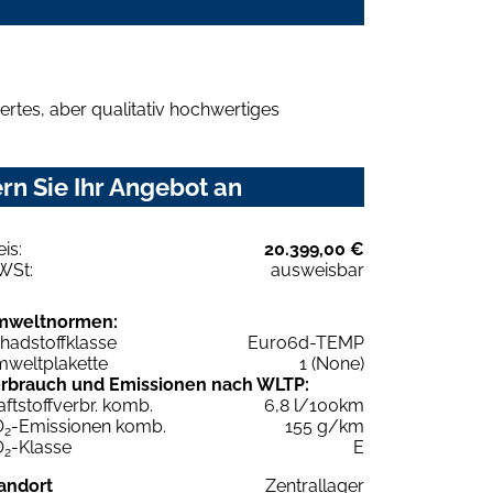
rtes, aber qualitativ hochwertiges
rn Sie Ihr Angebot an
eis:
20.399,00 €
WSt:
ausweisbar
mweltnormen:
hadstoffklasse
Euro6d-TEMP
weltplakette
1 (None)
rbrauch und Emissionen nach WLTP:
aftstoffverbr. komb.
6,8 l/100km
O
-Emissionen komb.
155 g/km
2
O
-Klasse
E
2
andort
Zentrallager