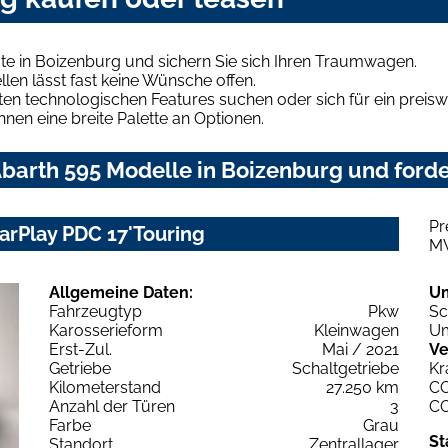
te in Boizenburg und sichern Sie sich Ihren Traumwagen.
len lässt fast keine Wünsche offen.
en technologischen Features suchen oder sich für ein preiswe
hnen eine breite Palette an Optionen.
barth 595 Modelle in Boizenburg und forde
Pr
CarPlay PDC 17'Touring
M
Allgemeine Daten:
U
Fahrzeugtyp
Pkw
Sc
Karosserieform
Kleinwagen
Um
Erst-Zul.
Mai / 2021
Ve
Getriebe
Schaltgetriebe
Kr
Kilometerstand
27.250 km
C
Anzahl der Türen
3
C
Farbe
Grau
St
Standort
Zentrallager