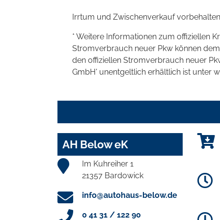
Irrtum und Zwischenverkauf vorbehalten
* Weitere Informationen zum offiziellen K
Stromverbrauch neuer Pkw können dem 'Lei
den offiziellen Stromverbrauch neuer P
GmbH' unentgeltlich erhältlich ist unter 
AH Below eK
Im Kuhreiher 1
21357 Bardowick
info@autohaus-below.de
0 41 31 / 122 90