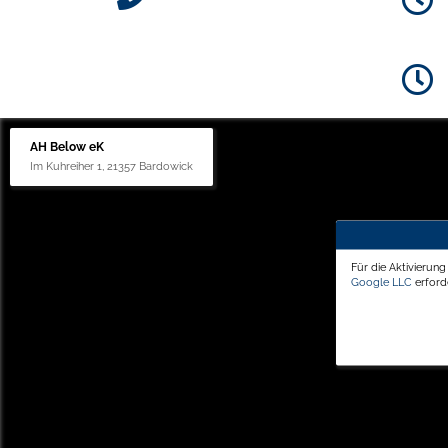
AH Below eK
Im Kuhreiher 1, 21357 Bardowick
Für die Aktivierun
Google LLC
erforde