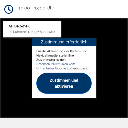
10.00 - 13.00 Uhr
AH Below eK
Im Kuhreiher 1, 21357 Bardowick
Zustimmung erforderlich
Für die Aktivierung der Karten- und
Navigationsdienste ist Ihre
Zustimmung zu den
Datenschutzrichtlinien vom
Drittanbieter Google LLC
erforderlich.
Zustimmen und
aktivieren