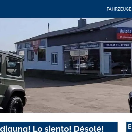
FAHRZEUGE
E
digung! Lo siento! Désolé!