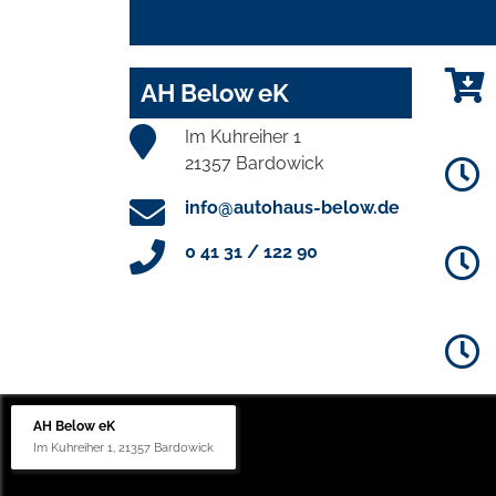
AH Below eK
Im Kuhreiher 1
21357 Bardowick
info@autohaus-below.de
0 41 31 / 122 90
AH Below eK
Im Kuhreiher 1, 21357 Bardowick