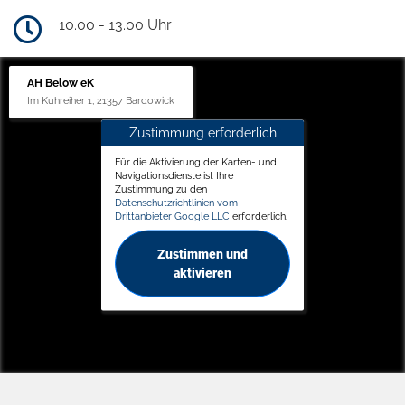
10.00 - 13.00 Uhr
AH Below eK
Im Kuhreiher 1, 21357 Bardowick
Zustimmung erforderlich
Für die Aktivierung der Karten- und
Navigationsdienste ist Ihre
Zustimmung zu den
Datenschutzrichtlinien vom
Drittanbieter Google LLC
erforderlich.
Zustimmen und
aktivieren