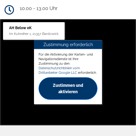
10.00 - 13.00 Uhr
AH Below eK
Im Kuhreiher 1, 21357 Bardowick
Zustimmung erforderlich
Für die Aktivierung der Karten- und
Navigationsdienste ist Ihre
Zustimmung zu den
Datenschutzrichtlinien vom
Drittanbieter Google LLC
erforderlich.
Zustimmen und
aktivieren